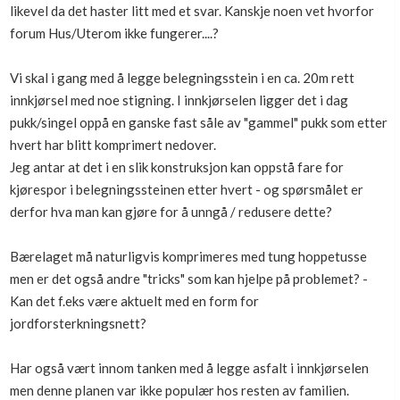
likevel da det haster litt med et svar. Kanskje noen vet hvorfor
Boligmappa+
forum Hus/Uterom ikke fungerer....?
Nytt
Få mer ut av Boligmappa
Vi skal i gang med å legge belegningsstein i en ca. 20m rett
innkjørsel med noe stigning. I innkjørselen ligger det i dag
pukk/singel oppå en ganske fast såle av "gammel" pukk som etter
hvert har blitt komprimert nedover.
Jeg antar at det i en slik konstruksjon kan oppstå fare for
kjørespor i belegningssteinen etter hvert - og spørsmålet er
derfor hva man kan gjøre for å unngå / redusere dette?
Bærelaget må naturligvis komprimeres med tung hoppetusse
men er det også andre "tricks" som kan hjelpe på problemet? -
Kan det f.eks være aktuelt med en form for
jordforsterkningsnett?
Har også vært innom tanken med å legge asfalt i innkjørselen
men denne planen var ikke populær hos resten av familien.