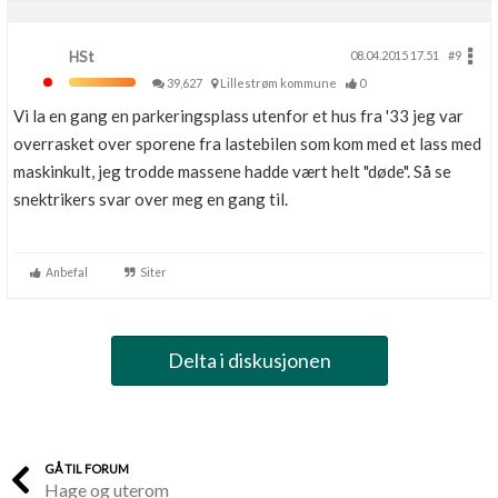
HSt
08.04.2015 17.51
#9
39,627
Lillestrøm kommune
0
Vi la en gang en parkeringsplass utenfor et hus fra '33 jeg var
overrasket over sporene fra lastebilen som kom med et lass med
maskinkult, jeg trodde massene hadde vært helt "døde". Så se
snektrikers svar over meg en gang til.
Anbefal
Siter
Delta i diskusjonen
GÅ TIL FORUM
Hage og uterom