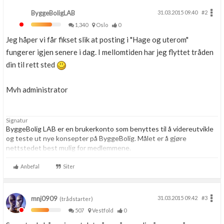
ByggeBoligLAB
31.03.2015 09.40
#2
1,340
Oslo
0
Jeg håper vi får fikset slik at posting i "Hage og uterom"
fungerer igjen senere i dag. I mellomtiden har jeg flyttet tråden
din til rett sted
Mvh administrator
Signatur
ByggeBolig LAB er en brukerkonto som benyttes til å videreutvikle
og teste ut nye konsepter på ByggeBolig. Målet er å gjøre
nettstedet best mulig for medlemmene.
Anbefal
Siter
mnj0909
31.03.2015 09.42
#3
(trådstarter)
507
Vestfold
0