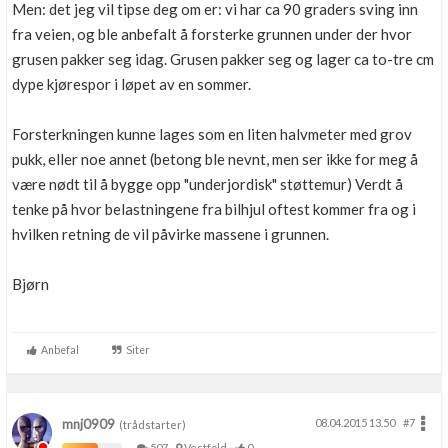
Men: det jeg vil tipse deg om er: vi har ca 90 graders sving inn
fra veien, og ble anbefalt å forsterke grunnen under der hvor
grusen pakker seg idag. Grusen pakker seg og lager ca to-tre cm
dype kjørespor i løpet av en sommer.
Forsterkningen kunne lages som en liten halvmeter med grov
pukk, eller noe annet (betong ble nevnt, men ser ikke for meg å
være nødt til å bygge opp "underjordisk" støttemur) Verdt å
tenke på hvor belastningene fra bilhjul oftest kommer fra og i
hvilken retning de vil påvirke massene i grunnen.
Bjørn
Anbefal
Siter
mnj0909
08.04.2015 13.50
#7
(trådstarter)
507
Vestfold
0