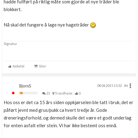
hadde fullført på riktig måte som gjorde at nye tråder ble
blokkert.
Nå skal det fungere å lage nye hagetråder
Signatur
Anbefal
Siter
BjornS
08.04.2015 13.32
#6
23
Trondheim
0
Hos oss er det ca 15 års siden oppkjørselen ble tatt i bruk, det er
påført jevnt med grus/pukk ca hvert tredje år. Gode
dreneringsforhold, og dermed skulle det være et godt underlag
for enten asfalt eller stein. Vi har ikke bestemt oss ennå.