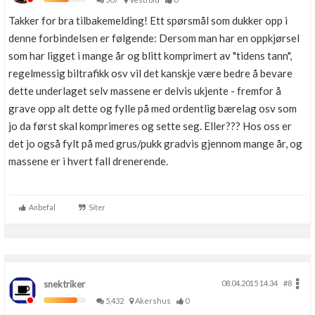
Takker for bra tilbakemelding! Ett spørsmål som dukker opp i
denne forbindelsen er følgende: Dersom man har en oppkjørsel
som har ligget i mange år og blitt komprimert av "tidens tann",
regelmessig biltrafikk osv vil det kanskje være bedre å bevare
dette underlaget selv massene er delvis ukjente - fremfor å
grave opp alt dette og fylle på med ordentlig bærelag osv som
jo da først skal komprimeres og sette seg. Eller??? Hos oss er
det jo også fylt på med grus/pukk gradvis gjennom mange år, og
massene er i hvert fall drenerende.
Anbefal
Siter
snektriker
08.04.2015 14.34
#8
5,432
Akershus
0