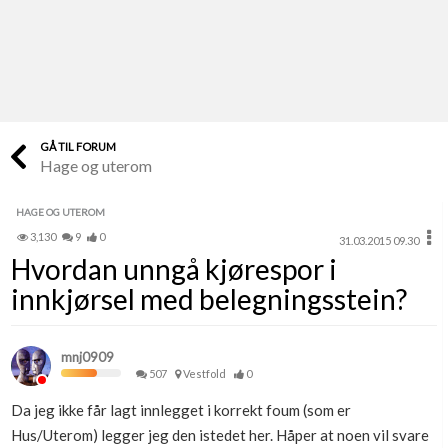
Last opp selv
Ta vare på fargekoder og kvitteringer
Verdi & økonomi
Din største investering
GÅ TIL FORUM
Hage og uterom
Finn håndverkere
Søk blant 9000 bedrifter
HAGE OG UTEROM
3,130
9
0
31.03.2015 09.30
Papirer som mangler
Hvordan unngå kjørespor i
Skaff dokumentasjon som mangler
innkjørsel med belegningsstein?
Kundeservice
Få svar på det du lurer på
mnj0909
507
Vestfold
0
Kom i gang med Boligmappa
Da jeg ikke får lagt innlegget i korrekt foum (som er
Se din bolig? Klikk her
Hus/Uterom) legger jeg den istedet her. Håper at noen vil svare