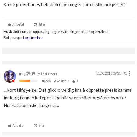
Kanskje det finnes helt andre løsninger for en slik innkjørsel?
Anbefal
Siter
Husk dette under oppussing:
Lagre kvitteringer, bilder og avtaler i
Boligmappa.
Logg inn her
mnj0909
31.03.2015 09.31
#1
(trådstarter)
507
Vestfold
0
....kort tilføyelse: Det gikk jo veldig bra å opprette presis samme
innlegg i annen kategori. Da blir spørsmålet også om hvorfor
Hus/Uterom ikke fungerer...
Anbefal
Siter