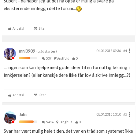
Supert - da håper jeg at det nå også er mulig å svare på
eksisterende innlegg i dette forum...
Anbefal
Siter
mnj0909
01.04.2015 09.36
#4
(trådstarter)
507
Vestfold
0
....ingen som kan hjelpe med gode ideer til en fornuftig løsning i
innkjørselen? (eller kanskje dere ikke får lov å skrive innlegg...?)
Anbefal
Siter
Jafo
01.04.2015 10.10
#5
5,416
Langhus
0
Svar har vært mulig hele tiden, det var en tråd som systemet ikke