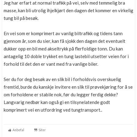
Jeg har erfart at normal trafikk på vei, selv med temmelig bra
masse, kan bli utrolig ihjelkjørt den dagen det kommer en virkelig
tung bil på besøk.
En vei som er komprimert av vanlig biltrafikk og tidens tann
gjennom år, som du sier, kan få sjokk den dagen det eventuelt
dukker opp en bil med akseltrykk på flerfoldige tonn. Du kan
antagelig 10 doble trykket en tung lastebil utsetter veien for i
forhold til det den er vant med fra vanlige biler.
Ser du for deg besøk av en slik bil i forholdsvis overskuelig
fremtid, burde du kanskje invitere en slik til prøvekjøring for å se
om forholdene er stabile nok, før du legger ferdig dekke?
Langvarig nedbør kan også gi en tilsynelatende godt
komprimert vei en utfordring ved tungtransport..
Anbefal
Siter