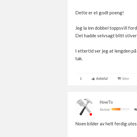
Dette er et godt poeng!
Jeg la inn dobbel toppsvill for
Det hadde selvsagt blitt stive
I ettertid ser jeg at lengden p
tak.
1
Anbefal
Siter
HowTo
Senior
Noen bilder av helt ferdig ute