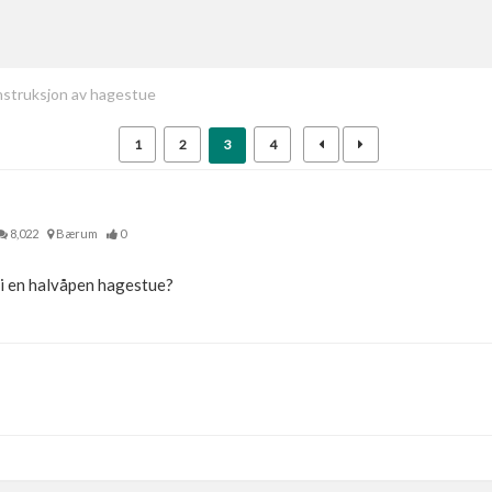
struksjon av hagestue
1
2
3
4
8,022
Bærum
0
 i en halvåpen hagestue?