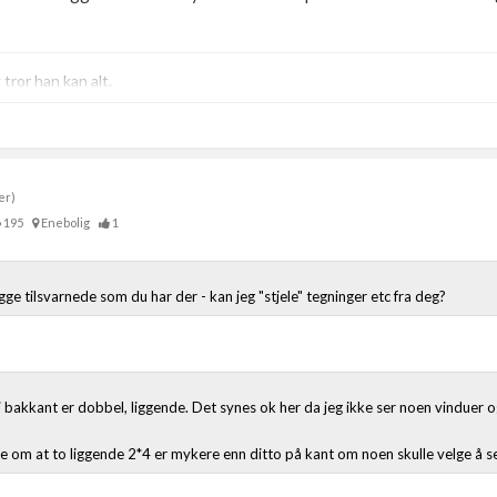
ror han kan alt.
er)
195
Enebolig
1
ygge tilsvarnede som du har der - kan jeg "stjele" tegninger etc fra deg?
 i bakkant er dobbel, liggende. Det synes ok her da jeg ikke ser noen vinduer o
se om at to liggende 2*4 er mykere enn ditto på kant om noen skulle velge å set