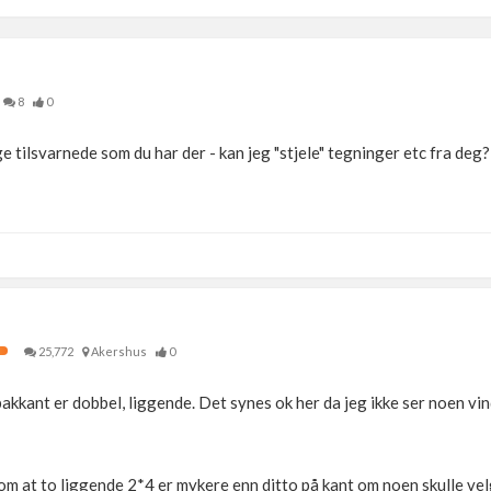
8
0
ge tilsvarnede som du har der - kan jeg "stjele" tegninger etc fra deg?
25,772
Akershus
0
 bakkant er dobbel, liggende. Det synes ok her da jeg ikke ser noen v
 om at to liggende 2*4 er mykere enn ditto på kant om noen skulle velg