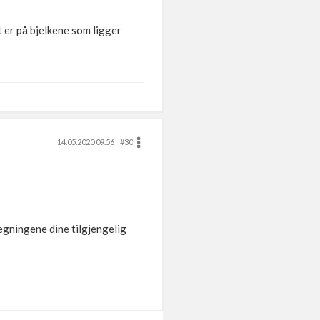
t er på bjelkene som ligger
14.05.2020 09.56
#30
egningene dine tilgjengelig