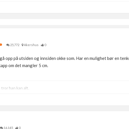
25,772
Akershus
0
il å gå opp på utsiden og innsiden okke som. Har en mulighet bør en t
kapp om det mangler 5 cm.
ror han kan alt.
16,145
0