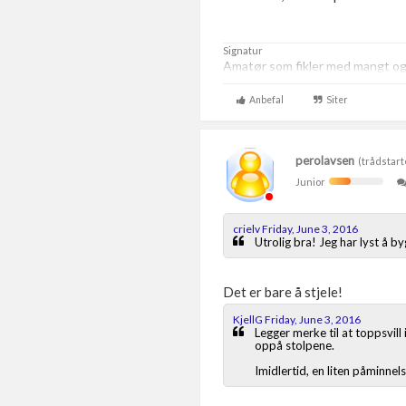
Signatur
Amatør som fikler med mangt og t
Anbefal
Siter
perolavsen
(trådstart
Junior
crielv Friday, June 3, 2016
Utrolig bra! Jeg har lyst å b
Det er bare å stjele!
KjellG Friday, June 3, 2016
Legger merke til at toppsvill
oppå stolpene.
Imidlertid, en liten påminnel