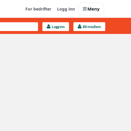
Meny
For bedrifter
Logg inn
Logg inn
Bli medlem
Last opp selv
Ta vare på fargekoder og kvitteringer
Finn håndverkere
Søk blant 9000 bedrifter
Kundeservice
Få svar på det du lurer på
Boligmappa+
Nytt
Få mer ut av Boligmappa