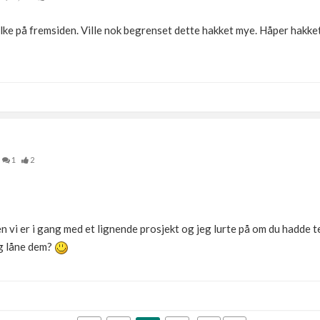
elke på fremsiden. Ville nok begrenset dette hakket mye. Håper hakke
1
2
n vi er i gang med et lignende prosjekt og jeg lurte på om du hadde t
eg låne dem?