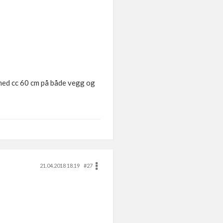
p med cc 60 cm på både vegg og
21.04.2018 18.19
#27