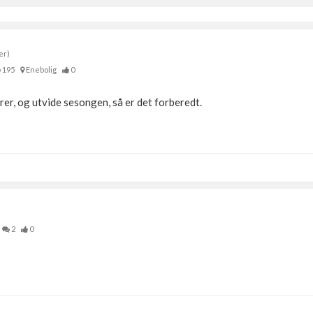
er)
195
Enebolig
0
sdører, og utvide sesongen, så er det forberedt.
2
0