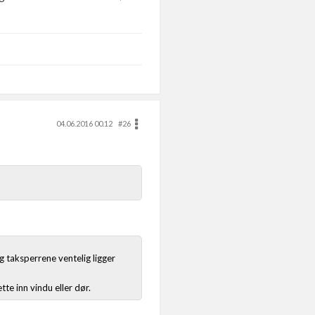
04.06.2016 00.12
#26
g taksperrene ventelig ligger
te inn vindu eller dør.