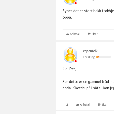
Synes det er stort hakk i takbj
oppå.
Anbefal
Siter
espenteik
Fersking
Hei Per,
Ser dette er en gammel tråd me
enda i Sketchup? I såfall kan j
2
Anbefal
Siter