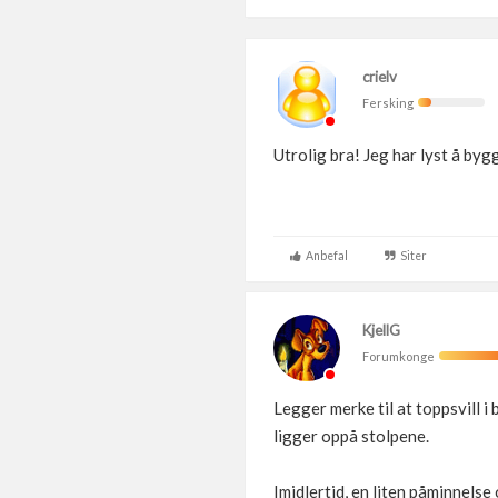
crielv
Fersking
Utrolig bra! Jeg har lyst å byg
Anbefal
Siter
KjellG
Forumkonge
Legger merke til at toppsvill i
ligger oppå stolpene.
Imidlertid, en liten påminnelse