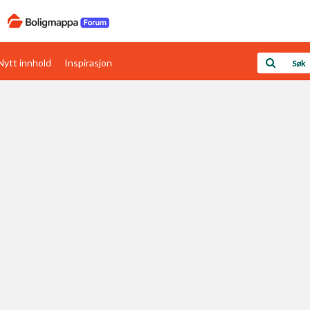
Nytt innhold
Inspirasjon
Boligens papirer
Den enkleste måten å få papirene i orden
rav
Verdi & økonomi
Din største investering
Papirer som mangler
Skaff dokumentasjon som mangler
Kom i gang med Boligmappa
Se din bolig? Klikk her