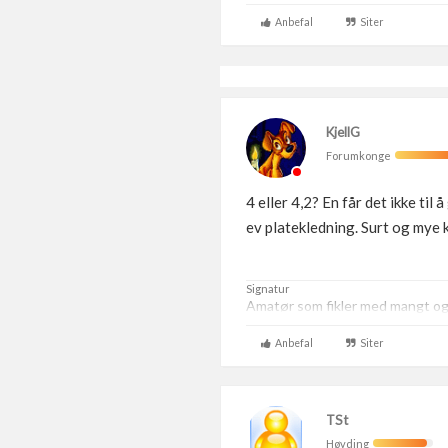
Anbefal
Siter
KjellG
Forumkonge
4 eller 4,2? En får det ikke t
ev platekledning. Surt og mye 
Signatur
Amatør som fikler med mangt og t
Anbefal
Siter
TSt
Høvding