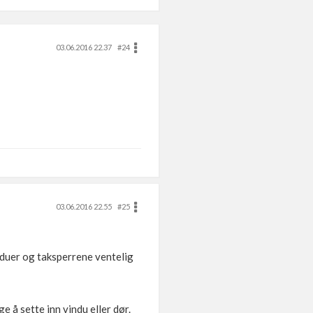
03.06.2016 22.37
#24
03.06.2016 22.55
#25
induer og taksperrene ventelig
e å sette inn vindu eller dør.