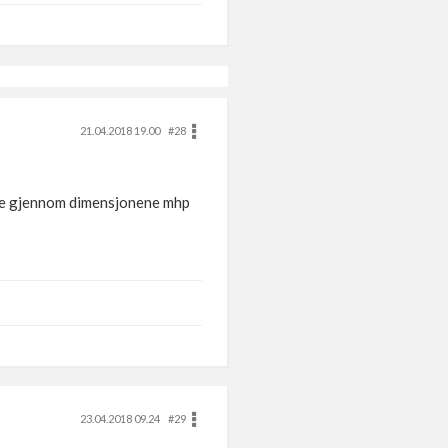
21.04.2018 19.00
#28
enke gjennom dimensjonene mhp
23.04.2018 09.24
#29