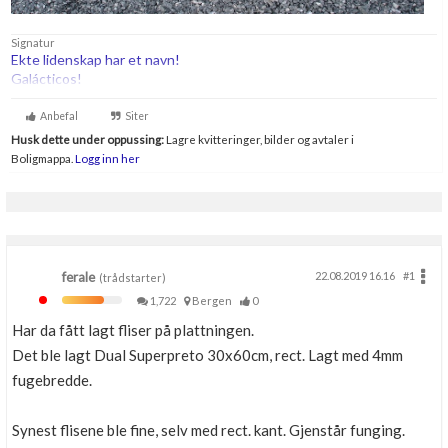
Signatur
Ekte lidenskap har et navn!
Galácticos!
Anbefal
Siter
Husk dette under oppussing:
Lagre kvitteringer, bilder og avtaler i
Boligmappa.
Logg inn her
ferale
22.08.2019 16.16
#1
(trådstarter)
1,722
Bergen
0
Har da fått lagt fliser på plattningen.
Det ble lagt Dual Superpreto 30x60cm, rect. Lagt med 4mm
fugebredde.
Synest flisene ble fine, selv med rect. kant. Gjenstår funging.