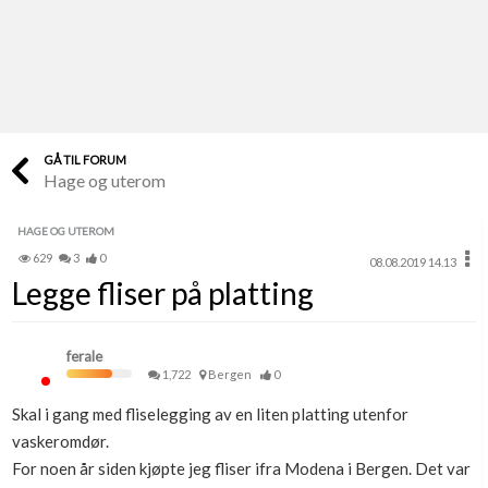
Last opp selv
Ta vare på fargekoder og kvitteringer
Verdi & økonomi
Din største investering
GÅ TIL FORUM
Hage og uterom
Finn håndverkere
Søk blant 9000 bedrifter
HAGE OG UTEROM
629
3
0
08.08.2019 14.13
Papirer som mangler
Legge fliser på platting
Skaff dokumentasjon som mangler
Kundeservice
ferale
Få svar på det du lurer på
1,722
Bergen
0
Skal i gang med fliselegging av en liten platting utenfor
Kom i gang med Boligmappa
vaskeromdør.
Se din bolig? Klikk her
For noen år siden kjøpte jeg fliser ifra Modena i Bergen. Det var