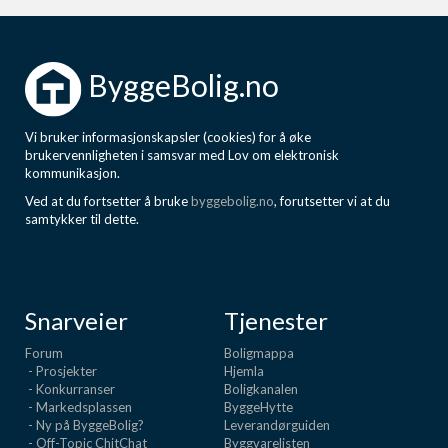
ByggeBolig.no
Vi bruker informasjonskapsler (cookies) for å øke
brukervennligheten i samsvar med Lov om elektronisk
kommunikasjon.
Ved at du fortsetter å bruke
byggebolig.no
, forutsetter vi at du
samtykker til dette.
Snarveier
Tjenester
Forum
Boligmappa
- Prosjekter
Hjemla
- Konkurranser
Boligkanalen
- Markedsplassen
ByggeHytte
- Ny på ByggeBolig?
Leverandørguiden
- Off-Topic ChitChat
Byggvarelisten