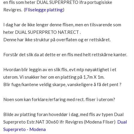
en flis som heter DUAL SUPERPRETO ifra portugisiske
Boligmappa+
Revigres. (
Fliselegge platting
)
Nytt
Få mer ut av Boligmappa
I dag har de ikke lenger denne flisen, men en tilsvarende som
heter DUAL SUPERPRETO NAT.RECT .
Denne har ikke struktur på overflaten og er rettskåret.
Forstår det slik da at dette er en flis med helt rettskårne kanter.
Hvordan blir leggin av en slik flis, evt mtp nøyaktighet i et
uterom. Vi snakker her om en platting på 1,7m X 1m.
Blir fuge/kantene veldig skarpe, vanskeligere å få det pent ?
Noen som kan forklare/erfaring med rect. fliser i uterom?
Bilde av platting foran hoveddør i dag, med flis av typen Dual
Superpreto Estr.NAT 30x60 ifr Revigres (Modena Fliser)
Dual
Superpreto - Modena