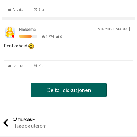
Anbefal
Siter
Hjelpema
09.09.2019 19.43
#3
1,674
0
Pent arbeid
Anbefal
Siter
Delta i diskusjonen
GÅ TIL FORUM
Hage og uterom