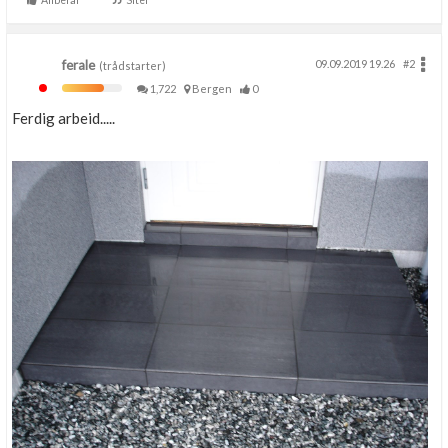
Anbefal
Siter
ferale
09.09.2019 19.26
#2
(trådstarter)
1,722
Bergen
0
Ferdig arbeid.....