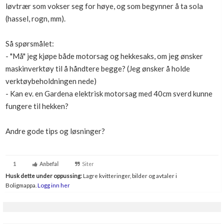
løvtrær som vokser seg for høye, og som begynner å ta sola
Boligmappa+
(hassel, rogn, mm).
Nytt
Få mer ut av Boligmappa
Så spørsmålet:
- "Må" jeg kjøpe både motorsag og hekkesaks, om jeg ønsker
maskinverktøy til å håndtere begge? (Jeg ønsker å holde
verktøybeholdningen nede)
- Kan ev. en Gardena elektrisk motorsag med 40cm sverd kunne
fungere til hekken?
Andre gode tips og løsninger?
1
Anbefal
Siter
Husk dette under oppussing:
Lagre kvitteringer, bilder og avtaler i
Boligmappa.
Logg inn her