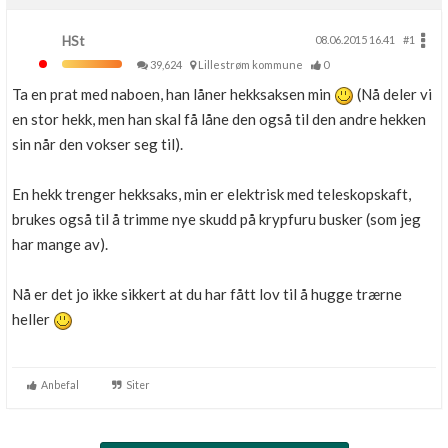
HSt
08.06.2015 16.41
#1
39,624
Lillestrøm kommune
0
Ta en prat med naboen, han låner hekksaksen min
(Nå deler vi
en stor hekk, men han skal få låne den også til den andre hekken
sin når den vokser seg til).
En hekk trenger hekksaks, min er elektrisk med teleskopskaft,
brukes også til å trimme nye skudd på krypfuru busker (som jeg
har mange av).
Nå er det jo ikke sikkert at du har fått lov til å hugge trærne
heller
Anbefal
Siter