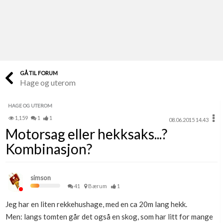
Last opp selv
Ta vare på fargekoder og kvitteringer
Verdi & økonomi
Din største investering
GÅ TIL FORUM
Hage og uterom
Finn håndverkere
Søk blant 9000 bedrifter
HAGE OG UTEROM
1,159
1
1
08.06.2015 14.43
Papirer som mangler
Motorsag eller hekksaks...?
Skaff dokumentasjon som mangler
Kombinasjon?
Kundeservice
Få svar på det du lurer på
simson
41
Bærum
1
Kom i gang med Boligmappa
Jeg har en liten rekkehushage, med en ca 20m lang hekk.
Se din bolig? Klikk her
Men: langs tomten går det også en skog, som har litt for mange