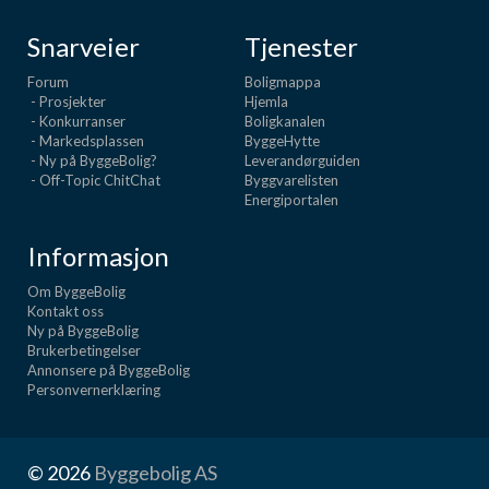
Snarveier
Tjenester
Forum
Boligmappa
- Prosjekter
Hjemla
- Konkurranser
Boligkanalen
- Markedsplassen
ByggeHytte
- Ny på ByggeBolig?
Leverandørguiden
- Off-Topic ChitChat
Byggvarelisten
Energiportalen
Informasjon
Om ByggeBolig
Kontakt oss
Ny på ByggeBolig
Brukerbetingelser
Annonsere på ByggeBolig
Personvernerklæring
© 2026
Byggebolig AS