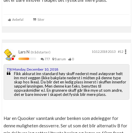
det er bare innover i skapet det fysisk blir mere plass.
Boligmappa+
Nytt
Få mer ut av Boligmappa
Anbefal
Siter
Lars N
10.12.2018 20.13
#12
(trådstarter)
777
Bærum
0
TSt Monday, December 10, 2018
Fikk akkurat inn standard høy skuff nederst med avløpsrør helt
inn mot veggen (ikke bakplate nederst i midten på denne type
skap hos Ikea). Da blir det en ledig plass innerst i skuffen innenfor
søppel løsningen. Men denne kan f.eks. benyttes til
oppvaskmidler e.l. En grunnere skuff går like mye ut som andre,
det er bare innover i skapet det fysisk blir mere plass.
Har en Quooker vanntank under benken som ødelegger for
denne muligheten dessverre. Ser ut som det blir alternativ B for