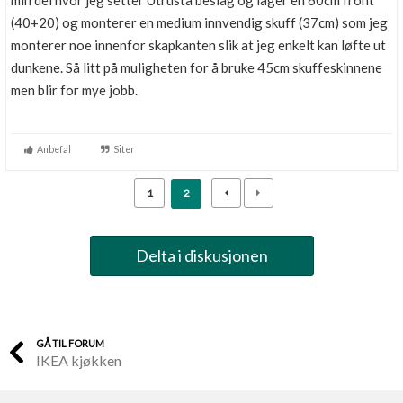
min del hvor jeg setter Utrusta beslag og lager en 60cm front
(40+20) og monterer en medium innvendig skuff (37cm) som jeg
monterer noe innenfor skapkanten slik at jeg enkelt kan løfte ut
dunkene. Så litt på muligheten for å bruke 45cm skuffeskinnene
men blir for mye jobb.
Anbefal
Siter
1
2
Delta i diskusjonen
GÅ TIL FORUM
IKEA kjøkken