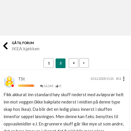
Last opp selv
Ta vare på fargekoder og kvitteringer
Verdi & økonomi
Din største investering
GÅ TIL FORUM
IKEA kjøkken
Finn håndverkere
Søk blant 9000 bedrifter
1
2
Papirer som mangler
Skaff dokumentasjon som mangler
TSt
10.12.2018 15.21
#11
16,145
0
Kundeservice
Fikk akkurat inn standard høy skuff nederst med avløpsrør helt
Få svar på det du lurer på
inn mot veggen (ikke bakplate nederst i midten på denne type
skap hos Ikea). Da blir det en ledig plass innerst i skuffen
Kom i gang med Boligmappa
innenfor søppel løsningen. Men denne kan f.eks. benyttes til
Se din bolig? Klikk her
oppvaskmidler e.l. En grunnere skuff går like mye ut som andre,