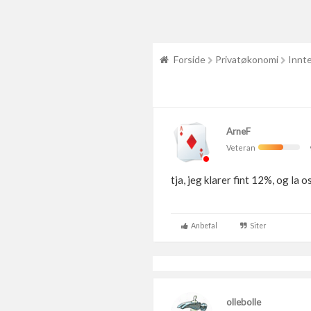
Forside
Privatøkonomi
Innte
ArneF
Veteran
tja, jeg klarer fint 12%, og la
Anbefal
Siter
ollebolle