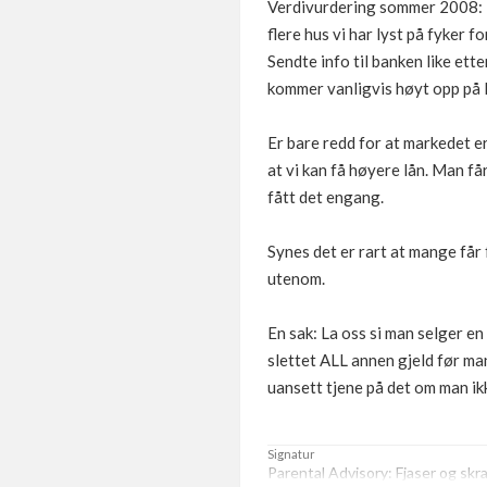
Verdivurdering sommer 2008: 1,
flere hus vi har lyst på fyker fo
Sendte info til banken like ett
kommer vanligvis høyt opp på l
Er bare redd for at markedet er 
at vi kan få høyere lån. Man f
fått det engang.
Synes det er rart at mange får 
utenom.
En sak: La oss si man selger en
slettet ALL annen gjeld før man
uansett tjene på det om man ikk
Signatur
Parental Advisory: Fjaser og skr