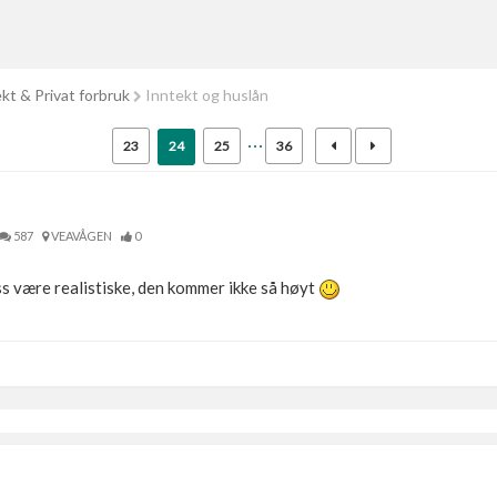
kt & Privat forbruk
Inntekt og huslån
23
24
25
36
587
VEAVÅGEN
0
 oss være realistiske, den kommer ikke så høyt