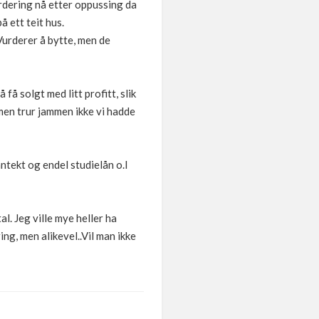
rdering nå etter oppussing da
å ett teit hus.
 Vurderer å bytte, men de
 få solgt med litt profitt, slik
 men trur jammen ikke vi hadde
ntekt og endel studielån o.l
l. Jeg ville mye heller ha
ng, men alikevel..Vil man ikke