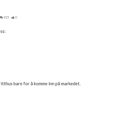
925
0
oss:
dritthus bare for å komme inn på markedet.