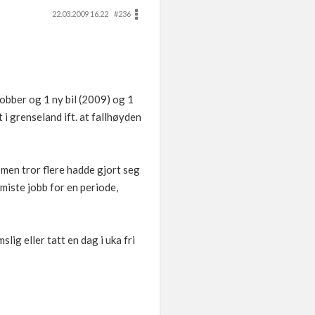
22.03.2009 16.22
#236
obber og 1 ny bil (2009) og 1
 i grenseland ift. at fallhøyden
, men tror flere hadde gjort seg
(miste jobb for en periode,
ig eller tatt en dag i uka fri