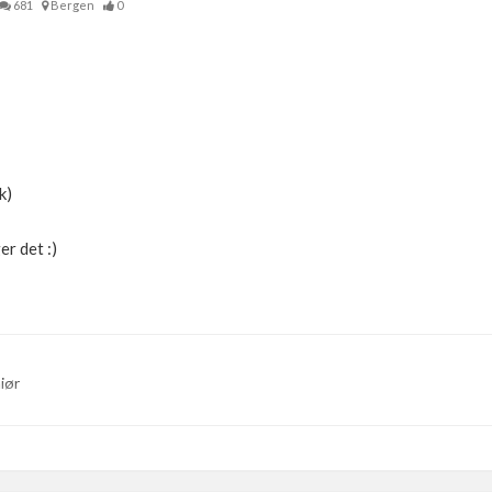
681
Bergen
0
k)
er det :)
iør