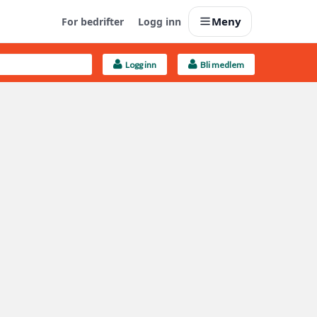
Meny
For bedrifter
Logg inn
Logg inn
Bli medlem
Last opp selv
Ta vare på fargekoder og kvitteringer
Finn håndverkere
Søk blant 9000 bedrifter
Kundeservice
Få svar på det du lurer på
Boligmappa+
Nytt
Få mer ut av Boligmappa