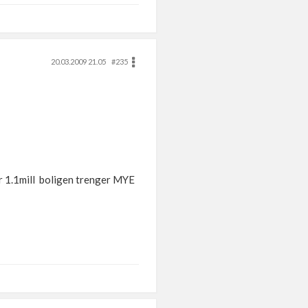
20.03.2009 21.05
#235
er 1.1mill boligen trenger MYE