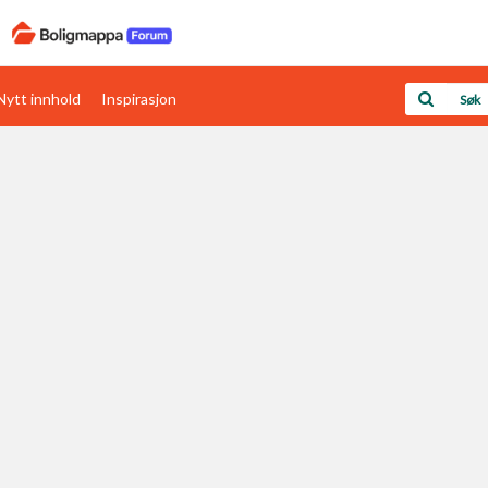
Nytt innhold
Inspirasjon
Boligens papirer
Den enkleste måten å få papirene i orden
rav
Verdi & økonomi
Din største investering
Papirer som mangler
Skaff dokumentasjon som mangler
Kom i gang med Boligmappa
Se din bolig? Klikk her