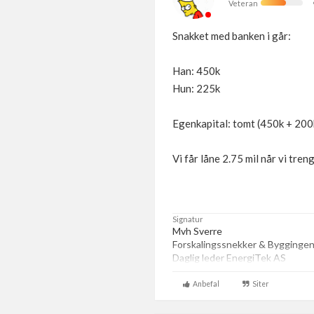
Veteran
Snakket med banken i går:
Han: 450k
Hun: 225k
Egenkapital: tomt (450k + 200
Vi får låne 2.75 mil når vi treng
Signatur
Mvh Sverre
Forskalingssnekker & Byggingen
Daglig leder EnergiTek AS
Anbefal
Siter