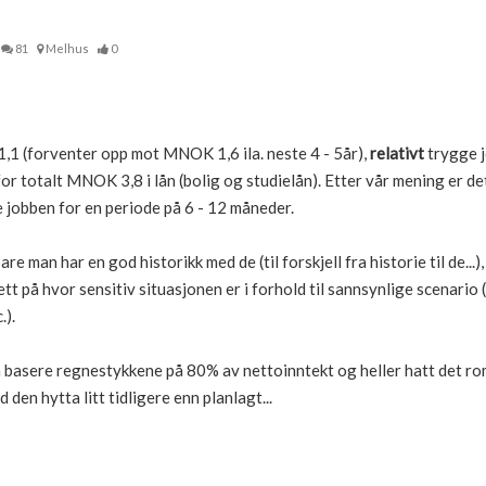
81
Melhus
0
1 (forventer opp mot MNOK 1,6 ila. neste 4 - 5år),
relativt
trygge j
for totalt MNOK 3,8 i lån (bolig og studielån). Etter vår mening er det
e jobben for en periode på 6 - 12 måneder.
 man har en god historikk med de (til forskjell fra historie til de...)
tt på hvor sensitiv situasjonen er i forhold til sannsynlige scenario 
.).
å basere regnestykkene på 80% av nettoinntekt og heller hatt det romsl
den hytta litt tidligere enn planlagt...