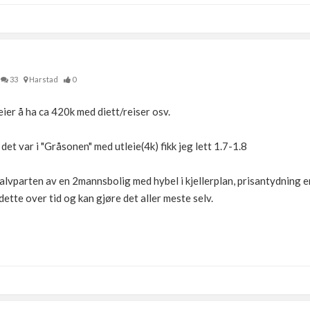
33
Harstad
0
eier å ha ca 420k med diett/reiser osv.
 det var i "Gråsonen" med utleie(4k) fikk jeg lett 1.7-1.8
alvparten av en 2mannsbolig med hybel i kjellerplan, prisantydning 
ette over tid og kan gjøre det aller meste selv.