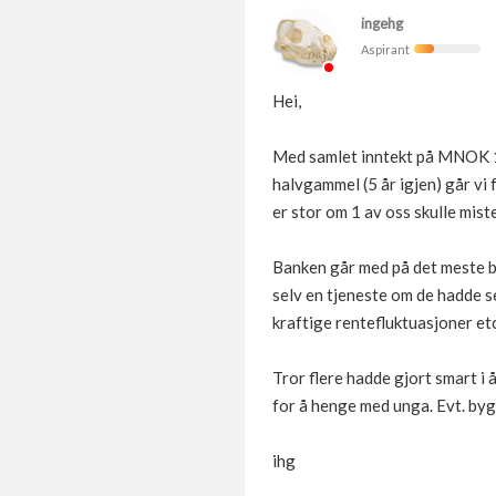
ingehg
Aspirant
Hei,
Med samlet inntekt på MNOK 1,
halvgammel (5 år igjen) går vi 
er stor om 1 av oss skulle mist
Banken går med på det meste bare
selv en tjeneste om de hadde se
kraftige rentefluktuasjoner etc
Tror flere hadde gjort smart i 
for å henge med unga. Evt. bygd 
ihg