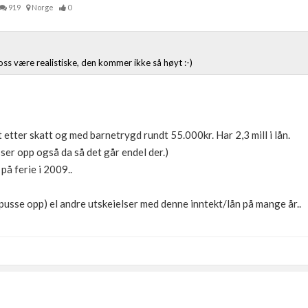
919
Norge
0
a oss være realistiske, den kommer ikke så høyt :-)
t etter skatt og med barnetrygd rundt 55.000kr. Har 2,3 mill i lån.
ser opp også da så det går endel der.)
 på ferie i 2009..
 (pusse opp) el andre utskeielser med denne inntekt/lån på mange år..