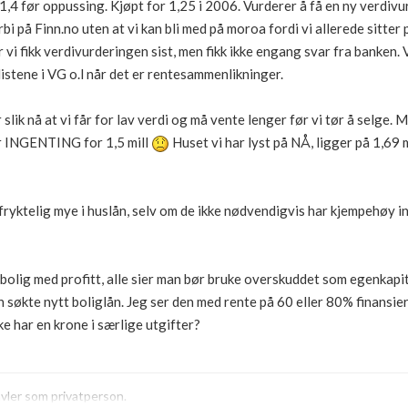
4 før oppussing. Kjøpt for 1,25 i 2006. Vurderer å få en ny verdivu
rbi på Finn.no uten at vi kan bli med på moroa fordi vi allerede sitter p
er vi fikk verdivurderingen sist, men fikk ikke engang svar fra banken.
istene i VG o.l når det er rentesammenlikninger.
slik nå at vi får for lav verdi og må vente lenger før vi tør å selge. Må
år INGENTING for 1,5 mill
Huset vi har lyst på NÅ, ligger på 1,69
fryktelig mye i huslån, selv om de ikke nødvendigvis har kjempehøy in
 bolig med profitt, alle sier man bør bruke overskuddet som egenkapita
 søkte nytt boliglån. Jeg ser den med rente på 60 eller 80% finansieri
e har en krone i særlige utgifter?
avler som privatperson.