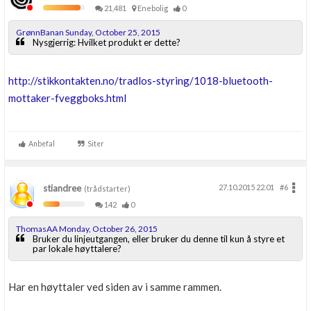
21,481
Enebolig
0
GrønnBanan Sunday, October 25, 2015
Nysgjerrig: Hvilket produkt er dette?
http://stikkontakten.no/tradlos-styring/1018-bluetooth-
mottaker-fveggboks.html
Anbefal
Siter
stiandree
27.10.2015 22.01
#6
(trådstarter)
142
0
ThomasAA Monday, October 26, 2015
Bruker du linjeutgangen, eller bruker du denne til kun å styre et
par lokale høyttalere?
Har en høyttaler ved siden av i samme rammen.