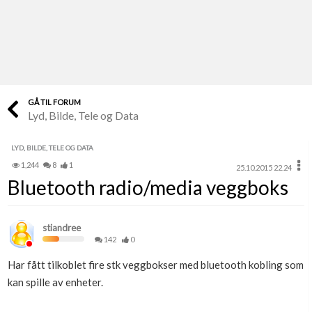
Last opp selv
Ta vare på fargekoder og kvitteringer
Verdi & økonomi
Din største investering
GÅ TIL FORUM
Lyd, Bilde, Tele og Data
Finn håndverkere
Søk blant 9000 bedrifter
LYD, BILDE, TELE OG DATA
1,244
8
1
25.10.2015 22.24
Papirer som mangler
Bluetooth radio/media veggboks
Skaff dokumentasjon som mangler
Kundeservice
stiandree
Få svar på det du lurer på
142
0
Har fått tilkoblet fire stk veggbokser med bluetooth kobling som
Kom i gang med Boligmappa
kan spille av enheter.
Se din bolig? Klikk her