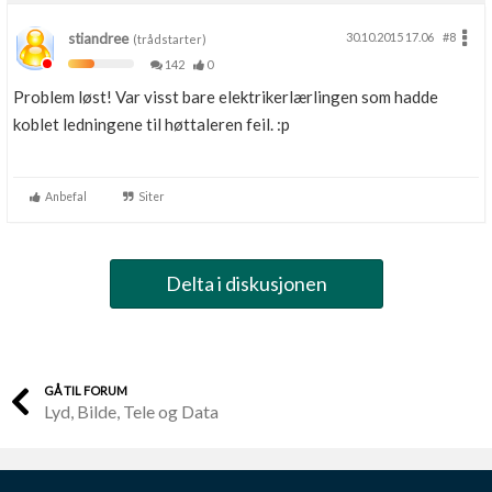
stiandree
30.10.2015 17.06
#8
(trådstarter)
142
0
Problem løst! Var visst bare elektrikerlærlingen som hadde
koblet ledningene til høttaleren feil. :p
Anbefal
Siter
Delta i diskusjonen
GÅ TIL FORUM
Lyd, Bilde, Tele og Data