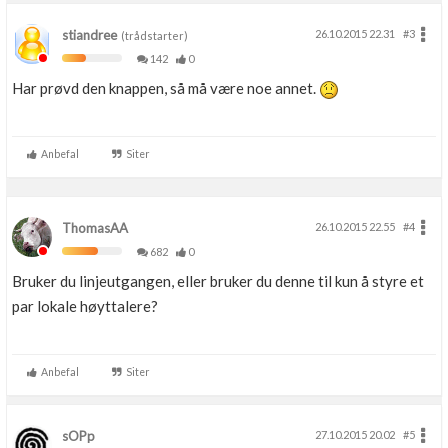
stiandree
26.10.2015 22.31
#3
(trådstarter)
142
0
Har prøvd den knappen, så må være noe annet.
Anbefal
Siter
ThomasAA
26.10.2015 22.55
#4
682
0
Bruker du linjeutgangen, eller bruker du denne til kun å styre et
par lokale høyttalere?
Anbefal
Siter
sOPp
27.10.2015 20.02
#5