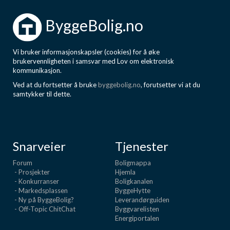
ByggeBolig.no
Vi bruker informasjonskapsler (cookies) for å øke
brukervennligheten i samsvar med Lov om elektronisk
kommunikasjon.
Ved at du fortsetter å bruke
byggebolig.no
, forutsetter vi at du
samtykker til dette.
Snarveier
Tjenester
Forum
Boligmappa
- Prosjekter
Hjemla
- Konkurranser
Boligkanalen
- Markedsplassen
ByggeHytte
- Ny på ByggeBolig?
Leverandørguiden
- Off-Topic ChitChat
Byggvarelisten
Energiportalen