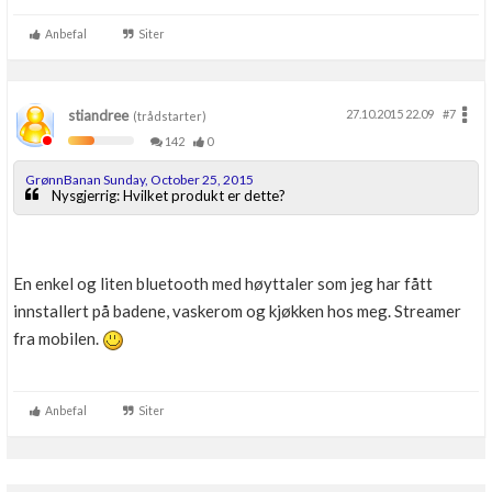
Anbefal
Siter
stiandree
27.10.2015 22.09
#7
(trådstarter)
142
0
GrønnBanan Sunday, October 25, 2015
Nysgjerrig: Hvilket produkt er dette?
En enkel og liten bluetooth med høyttaler som jeg har fått
innstallert på badene, vaskerom og kjøkken hos meg. Streamer
fra mobilen.
Anbefal
Siter