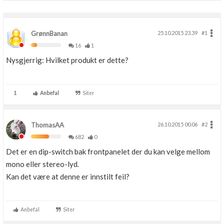
GrønnBanan
25.10.2015 23.39
#1
16
1
Nysgjerrig: Hvilket produkt er dette?
1
Anbefal
Siter
ThomasAA
26.10.2015 00.06
#2
682
0
Det er en dip-switch bak frontpanelet der du kan velge mellom
mono eller stereo-lyd.
Kan det være at denne er innstilt feil?
Anbefal
Siter