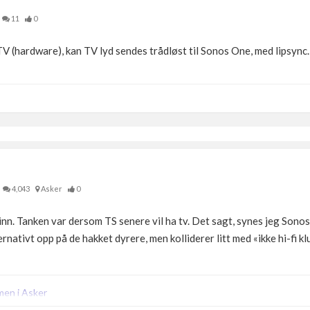
11
0
TV (hardware), kan TV lyd sendes trådløst til Sonos One, med lipsync.
4,043
Asker
0
inn. Tanken var dersom TS senere vil ha tv. Det sagt, synes jeg Sonos
rnativt opp på de hakket dyrere, men kolliderer litt med «ikke hi-fi k
men i Asker