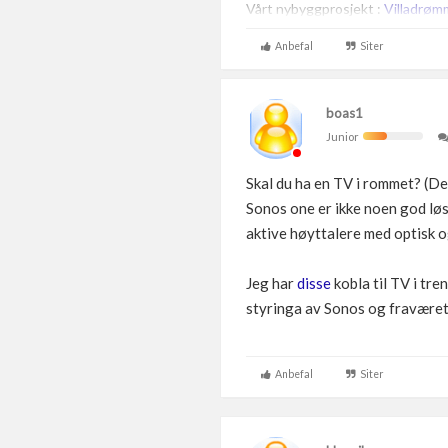
Vårt nybyggprosjekt :
Villadrøm
Anbefal
Siter
boas1
Junior
Skal du ha en TV i rommet? (De
Sonos one er ikke noen god løsn
aktive høyttalere med optisk o
Jeg har
disse
kobla til TV i tre
styringa av Sonos og fraværet a
Anbefal
Siter