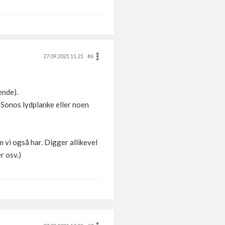
27.09.2021 11.21
#6
ende).
t Sonos lydplanke eller noen
 vi også har. Digger allikevel
r osv.)