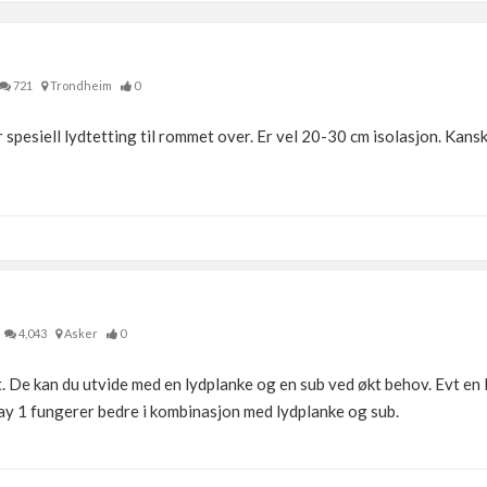
721
Trondheim
0
er spesiell lydtetting til rommet over. Er vel 20-30 cm isolasjon. Kan
4,043
Asker
0
. De kan du utvide med en lydplanke og en sub ved økt behov. Evt en 
lay 1 fungerer bedre i kombinasjon med lydplanke og sub.