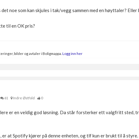
 det noe som kan skjules i tak/vegg sammen med en høyttaler? Eller 
te til en OK pris?
eringer, bilder og avtaler i Boligmappa.
Logg inn her
61
Indre Østfold
0
re er en veldig god løsning. Da står forsterker ett valgfritt sted, t
er at Spotify kjører på denne enheten, og tlf kun er brukt til å styre.