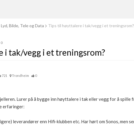
Lyd, Bilde, Tele og Data
Tips til høyttalere i tak/vegg i et treningsrom?
0
re i tak/vegg i et treningsrom?
721
Trondheim
0
elleren. Lurer på å bygge inn høyttalere i tak eller vegg for å spille f
e erfaringer:
igere) leverandører enn Hifi-klubben etc. Har hørt om Sonos, men ser