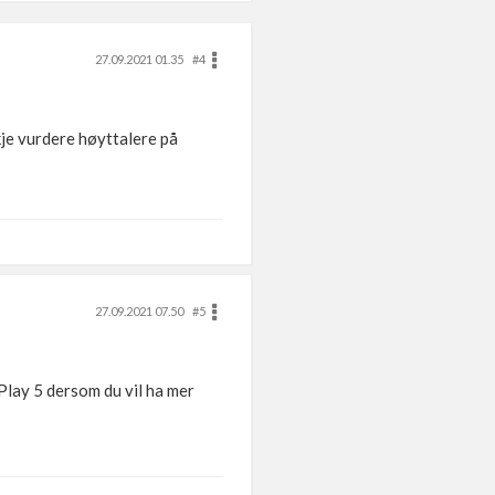
27.09.2021 01.35
#4
skje vurdere høyttalere på
27.09.2021 07.50
#5
Play 5 dersom du vil ha mer