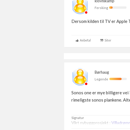
klovnikamp
Fersking
Dersom kilden til TV er Apple 
Anbefal
Siter
Børhaug
Legende
Sonos one er mye billigere vei 
rimeligste sonos plankene. Alte
Signatur
Vårt nybyggprosjekt :
Villadrøm