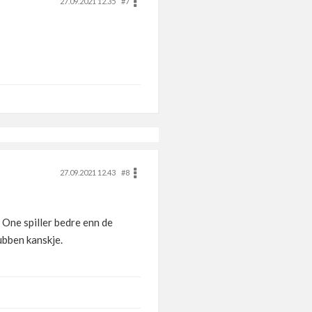
27.09.2021 12.35
#7
27.09.2021 12.43
#8
 One spiller bedre enn de
lubben kanskje.