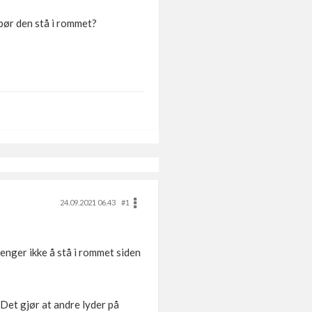
bør den stå i rommet?
24.09.2021 06.43
#1
renger ikke å stå i rommet siden
 Det gjør at andre lyder på