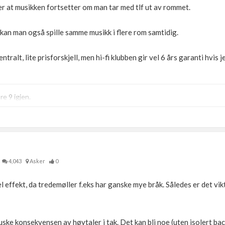
ller at musikken fortsetter om man tar med tlf ut av rommet.
kan man også spille samme musikk i flere rom samtidig.
tralt, lite prisforskjell, men hi-fi klubben gir vel 6 års garanti hvis je
e 9 igjen.
4,043
Asker
0
l effekt, da tredemøller f.eks har ganske mye bråk. Således er det vik
uske konsekvensen av høytaler i tak. Det kan bli noe (uten isolert ba