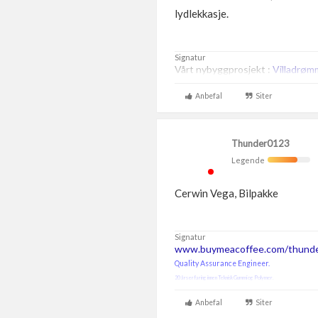
lydlekkasje.
Signatur
Vårt nybyggprosjekt :
Villadrøm
Anbefal
Siter
Thunder0123
Legende
Cerwin Vega, Bilpakke
Signatur
www.buymeacoffee.com/thunde
Quality Assurance Engineer.
20 års erfaring innen Teknisk Gummi og Polymer.
Anbefal
Siter