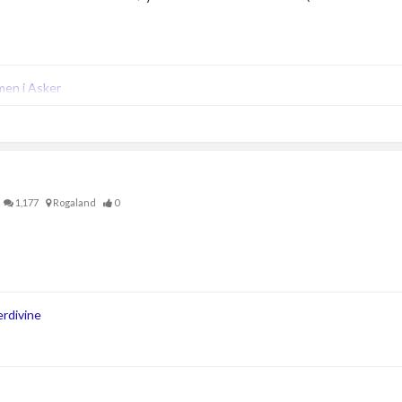
men i Asker
1,177
Rogaland
0
rdivine