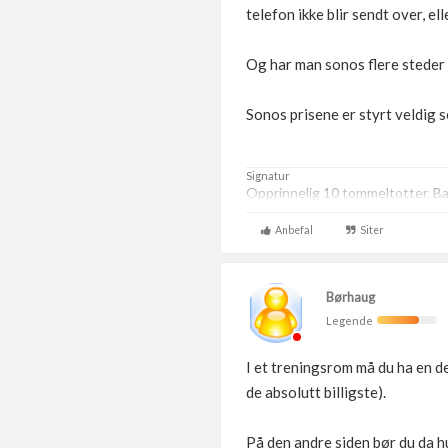
telefon ikke blir sendt over, e
Og har man sonos flere steder 
Sonos prisene er styrt veldig sen
Signatur
Opprinnelig 10 tommeltotter. Bar
Anbefal
Siter
Børhaug
Legende
I et treningsrom må du ha en de
de absolutt billigste).
På den andre siden bør du da h