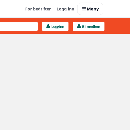
Meny
For bedrifter
Logg inn
Logg inn
Bli medlem
Last opp selv
Ta vare på fargekoder og kvitteringer
Finn håndverkere
Søk blant 9000 bedrifter
Kundeservice
Få svar på det du lurer på
Boligmappa+
Nytt
Få mer ut av Boligmappa