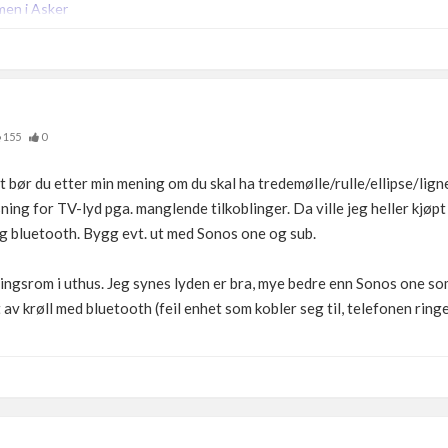
men i Asker
155
0
t bør du etter min mening om du skal ha tredemølle/rulle/ellipse/lign
ing for TV-lyd pga. manglende tilkoblinger. Da ville jeg heller kjøp
g bluetooth. Bygg evt. ut med Sonos one og sub.
ningsrom i uthus. Jeg synes lyden er bra, mye bedre enn Sonos one som
v krøll med bluetooth (feil enhet som kobler seg til, telefonen ringe