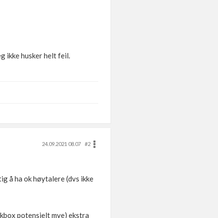
g ikke husker helt feil.
24.09.2021 08.07
#2
tig å ha ok høytalere (dvs ikke
ckbox potensielt mye) ekstra