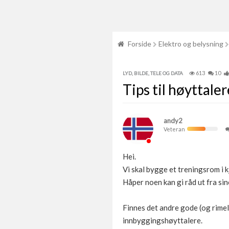
Forside
Elektro og belysning
613
10
LYD, BILDE, TELE OG DATA
Tips til høyttale
andy2
Veteran
Hei.
Vi skal bygge et treningsrom i kj
Håper noen kan gi råd ut fra sin
Finnes det andre gode (og rimel
innbyggingshøyttalere.