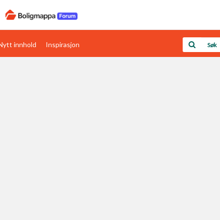
Nytt innhold
Inspirasjon
Boligens papirer
Den enkleste måten å få papirene i orden
rav
Verdi & økonomi
Din største investering
Papirer som mangler
Skaff dokumentasjon som mangler
Kom i gang med Boligmappa
Se din bolig? Klikk her