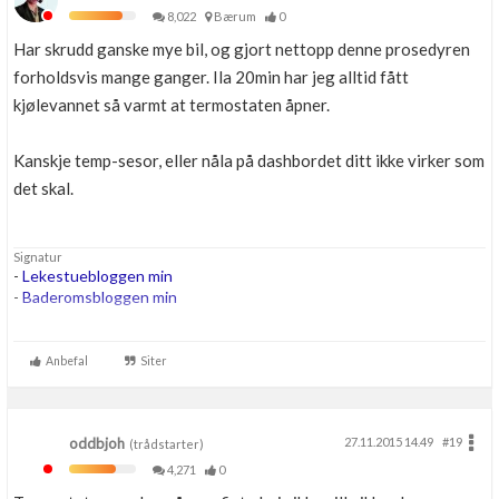
8,022
Bærum
0
Har skrudd ganske mye bil, og gjort nettopp denne prosedyren
forholdsvis mange ganger. Ila 20min har jeg alltid fått
kjølevannet så varmt at termostaten åpner.
Kanskje temp-sesor, eller nåla på dashbordet ditt ikke virker som
det skal.
Signatur
-
Lekestuebloggen min
-
Baderomsbloggen min
....
...
Anbefal
Siter
...
oddbjoh
27.11.2015 14.49
#19
(trådstarter)
4,271
0