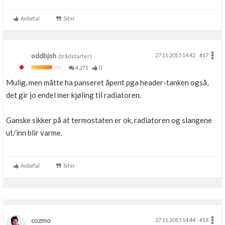
....
...
Anbefal
Siter
...
oddbjoh
27.11.2015 14.42
#17
(trådstarter)
4,271
0
Mulig, men måtte ha panseret åpent pga header-tanken også,
det gir jo endel mer kjøling til radiatoren.
Ganske sikker på at termostaten er ok, radiatoren og slangene
ut/inn blir varme.
Anbefal
Siter
cozmo
27.11.2015 14.44
#18