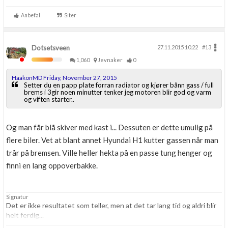
Anbefal
Siter
Dotsetsveen
27.11.2015 10.22
#13
1,060
Jevnaker
0
HaakonMD Friday, November 27, 2015
Setter du en papp plate forran radiator og kjører bånn gass / full
brems i 3gir noen minutter tenker jeg motoren blir god og varm
og viften starter..
Og man får blå skiver med kast i... Dessuten er dette umulig på
flere biler. Vet at blant annet Hyundai H1 kutter gassen når man
trår på bremsen. Ville heller hekta på en passe tung henger og
finni en lang oppoverbakke.
Signatur
Det er ikke resultatet som teller, men at det tar lang tid og aldri blir
helt ferdig...