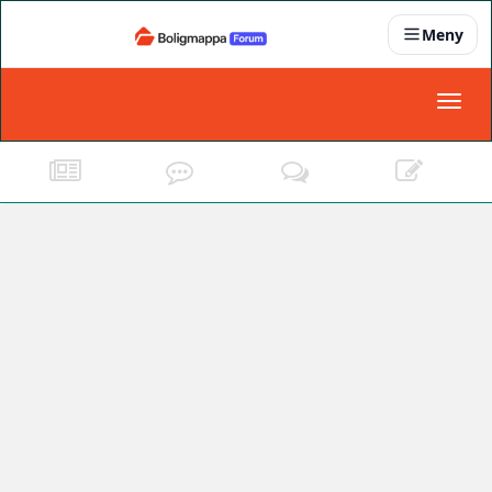
Meny
Nyheter
Toggl
naviga
Partnere
Kontakt oss
Om oss
Podkast
Dokumentasjonskrav
For bedrifter
Boligens papirer
Den enkleste måten å få papirene i orden