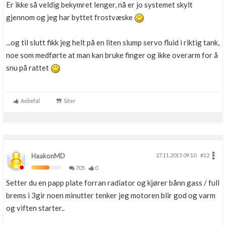
Er ikke så veldig bekymret lenger, nå er jo systemet skylt
Boligmappa+
gjennom og jeg har byttet frostvæske
Nytt
Få mer ut av Boligmappa
...og til slutt fikk jeg helt på en liten slump servo fluid i riktig tank,
noe som medførte at man kan bruke finger og ikke overarm for å
snu på rattet
Anbefal
Siter
HaakonMD
27.11.2015 09.10
#12
705
0
Setter du en papp plate forran radiator og kjører bånn gass / full
brems i 3gir noen minutter tenker jeg motoren blir god og varm
og viften starter..