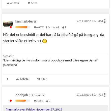
Anbefal
Siter
finnmark4ever
27.11.2015 12.37
#14
6,009
Finnmark
1
Når det er bensinbil er det bare å la bil stå å gå på tomgang, da
starter vifta etterhvert
Signatur
"Den viktigste livsvisdom må vi oppdage med våre egne øyne"
(Nansen)
Tekniker med verktøy.......Festool, Makita, Paslode
(gassverktøy med lav vekt), Millvaukee ....og litt til
1
Anbefal
Siter
oddbjoh
27.11.2015 14.07
#15
(trådstarter)
4,271
0
finnmark4ever Friday, November 27, 2015