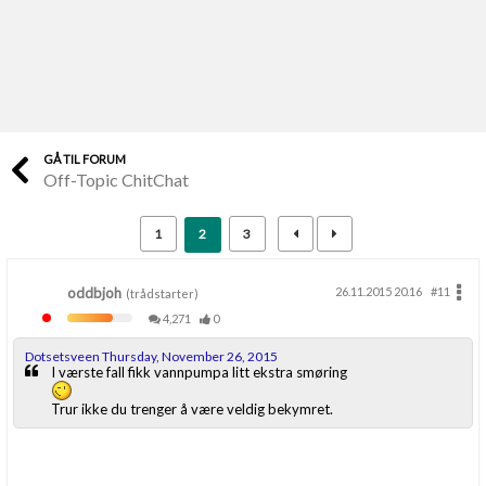
Last opp selv
Ta vare på fargekoder og kvitteringer
Verdi & økonomi
Din største investering
GÅ TIL FORUM
Off-Topic ChitChat
Finn håndverkere
Søk blant 9000 bedrifter
1
2
3
Papirer som mangler
Skaff dokumentasjon som mangler
oddbjoh
26.11.2015 20.16
#11
(trådstarter)
4,271
0
Kundeservice
Dotsetsveen Thursday, November 26, 2015
Få svar på det du lurer på
I værste fall fikk vannpumpa litt ekstra smøring
Trur ikke du trenger å være veldig bekymret.
Kom i gang med Boligmappa
Se din bolig? Klikk her