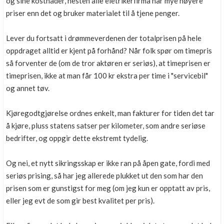
og sine kostnader, nesten alle eletrikerfirma har mye høyere
priser enn det og bruker materialet til å tjene penger.
Lever du fortsatt i drømmeverdenen der totalprisen på hele
oppdraget alltid er kjent på forhånd? Når folk spør om timepris
så forventer de (om de tror aktøren er seriøs), at timeprisen er
timeprisen, ikke at man får 100 kr ekstra per time i "servicebil"
og annet tøv.
Kjøregodtgjørelse ordnes enkelt, man fakturer for tiden det tar
å kjøre, pluss statens satser per kilometer, som andre seriøse
bedrifter, og oppgir dette ekstremt tydelig.
Og nei, et nytt sikringsskap er ikke ran på åpen gate, fordi med
seriøs prising, så har jeg allerede plukket ut den som har den
prisen som er gunstigst for meg (om jeg kun er opptatt av pris,
eller jeg evt de som gir best kvalitet per pris).