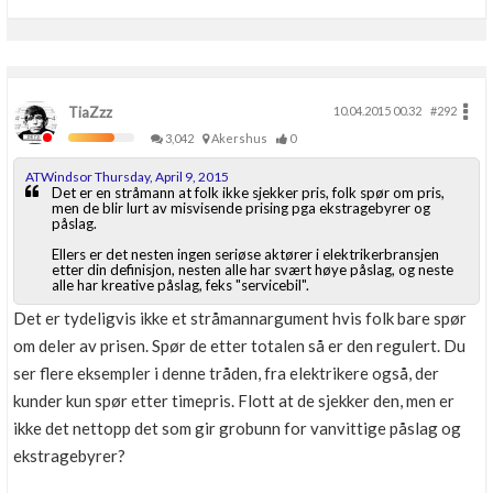
TiaZzz
10.04.2015 00.32
#292
3,042
Akershus
0
ATWindsor Thursday, April 9, 2015
Det er en stråmann at folk ikke sjekker pris, folk spør om pris,
men de blir lurt av misvisende prising pga ekstragebyrer og
påslag.
Ellers er det nesten ingen seriøse aktører i elektrikerbransjen
etter din definisjon, nesten alle har svært høye påslag, og neste
alle har kreative påslag, feks "servicebil".
Det er tydeligvis ikke et stråmannargument hvis folk bare spør
om deler av prisen. Spør de etter totalen så er den regulert. Du
ser flere eksempler i denne tråden, fra elektrikere også, der
kunder kun spør etter timepris. Flott at de sjekker den, men er
ikke det nettopp det som gir grobunn for vanvittige påslag og
ekstragebyrer?