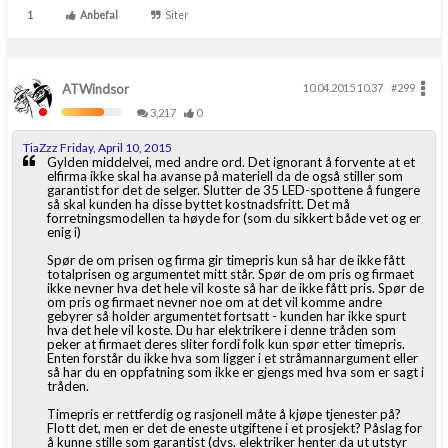
1
Anbefal
Siter
ATWindsor
10.04.2015 10.37
#299
3,217
0
TiaZzz Friday, April 10, 2015
Gylden middelvei, med andre ord. Det ignorant å forvente at et
elfirma ikke skal ha avanse på materiell da de også stiller som
garantist for det de selger. Slutter de 35 LED-spottene å fungere
så skal kunden ha disse byttet kostnadsfritt. Det må
forretningsmodellen ta høyde for (som du sikkert både vet og er
enig i)
Spør de om prisen og firma gir timepris kun så har de ikke fått
totalprisen og argumentet mitt står. Spør de om pris og firmaet
ikke nevner hva det hele vil koste så har de ikke fått pris. Spør de
om pris og firmaet nevner noe om at det vil komme andre
gebyrer så holder argumentet fortsatt - kunden har ikke spurt
hva det hele vil koste. Du har elektrikere i denne tråden som
peker at firmaet deres sliter fordi folk kun spør etter timepris.
Enten forstår du ikke hva som ligger i et stråmannargument eller
så har du en oppfatning som ikke er gjengs med hva som er sagt i
tråden.
Timepris er rettferdig og rasjonell måte å kjøpe tjenester på?
Flott det, men er det de eneste utgiftene i et prosjekt? Påslag for
å kunne stille som garantist (dvs. elektriker henter da ut utstyr