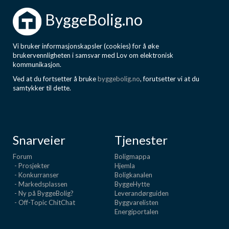
ByggeBolig.no
Vi bruker informasjonskapsler (cookies) for å øke
brukervennligheten i samsvar med Lov om elektronisk
kommunikasjon.
Ved at du fortsetter å bruke
byggebolig.no
, forutsetter vi at du
samtykker til dette.
Snarveier
Tjenester
Forum
Boligmappa
- Prosjekter
Hjemla
- Konkurranser
Boligkanalen
- Markedsplassen
ByggeHytte
- Ny på ByggeBolig?
Leverandørguiden
- Off-Topic ChitChat
Byggvarelisten
Energiportalen