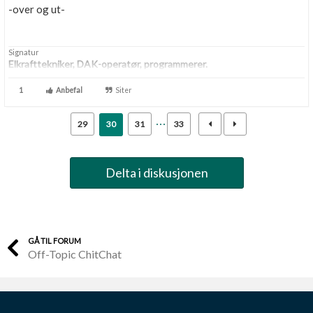
-over og ut-
Signatur
Elkrafttekniker, DAK-operatør, programmerer.
1
Anbefal
Siter
29
30
31
33
Delta i diskusjonen
GÅ TIL FORUM
Off-Topic ChitChat