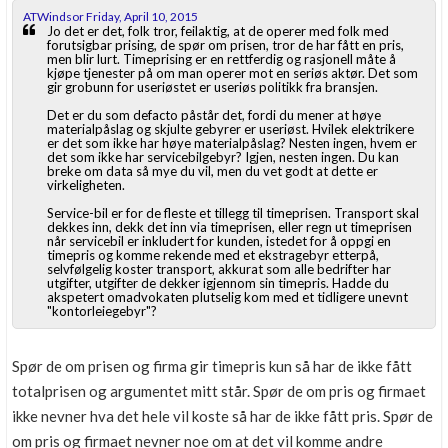
ATWindsor Friday, April 10, 2015
Jo det er det, folk tror, feilaktig, at de operer med folk med
forutsigbar prising, de spør om prisen, tror de har fått en pris,
men blir lurt. Timeprising er en rettferdig og rasjonell måte å
kjøpe tjenester på om man operer mot en seriøs aktør. Det som
gir grobunn for useriøstet er useriøs politikk fra bransjen.
Det er du som defacto påstår det, fordi du mener at høye
materialpåslag og skjulte gebyrer er useriøst. Hvilek elektrikere
er det som ikke har høye materialpåslag? Nesten ingen, hvem er
det som ikke har servicebilgebyr? Igjen, nesten ingen. Du kan
breke om data så mye du vil, men du vet godt at dette er
virkeligheten.
Service-bil er for de fleste et tillegg til timeprisen. Transport skal
dekkes inn, dekk det inn via timeprisen, eller regn ut timeprisen
når servicebil er inkludert for kunden, istedet for å oppgi en
timepris og komme rekende med et ekstragebyr etterpå,
selvfølgelig koster transport, akkurat som alle bedrifter har
utgifter, utgifter de dekker igjennom sin timepris. Hadde du
akspetert omadvokaten plutselig kom med et tidligere unevnt
"kontorleiegebyr"?
Spør de om prisen og firma gir timepris kun så har de ikke fått
totalprisen og argumentet mitt står. Spør de om pris og firmaet
ikke nevner hva det hele vil koste så har de ikke fått pris. Spør de
om pris og firmaet nevner noe om at det vil komme andre