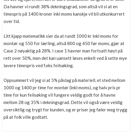
Da havner vi rundt 38% dekningsgrad, som altså vil si at en
timespris på 1400 kroner inkl moms kanskje vil bli utkonkurrert
over tid.
Litt kjapp matematikk sier da at rundt 1000 kr inkl moms for
montør og 550 for lærling, altså 800 og 450 før moms, gjør at
Case 2 nøyaktig på 28%. I case 1 havner man fortsatt høyt på
rett over 50%, men det kan uansett løses enkelt ved å sette mye
lavere timespris ved f.eks feilsøking.
Oppsummert vil jeg si at 5% påslag på materiell, et sted mellom
1000 og 1400 pr time for montør (inkl moms), og halv pris pr
time for kun feilsøking vil fungere veldig godt for å havne
mellom 28 og 35% i dekningsgrad. Dette vil også være veldig
oversiktlig og trygt for kunden, og er priser jeg føler meg trygg
på at folk ville godtatt.