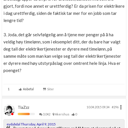
gjort, fordi noe annet er urettferdig? Er da prisen for elektrikere
i dag urettferdig, siden de faktisk tar mer for en jobb som tar
lengre tid?
3. Joda, det går selvfølgelig ann å tjene mer penger på å ha
veldig høy timelønn, som i eksemplet ditt, der du bare har valgt
deg tall der elektrikertjenester er dyrere med timelønn, på
samme måte som man kan velge seg tall der elektrikertjenester
er dyrere med høy utstyrpåslag over omtrent hele linja. Hva er
poenget?
1
Anbefal
Siter
TiaZzz
10.04.2015 09.34
#296
3,042
Akershus
0
eydybdal Thursday, April 9, 2015