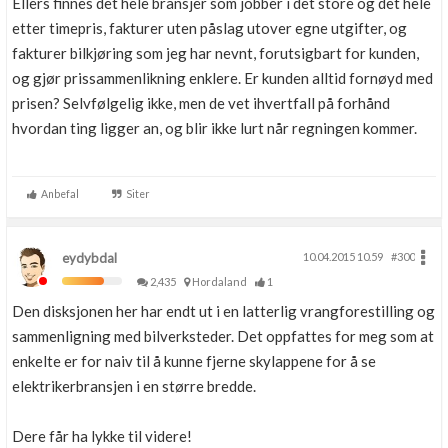
Ellers finnes det hele bransjer som jobber i det store og det hele
etter timepris, fakturer uten påslag utover egne utgifter, og
fakturer bilkjøring som jeg har nevnt, forutsigbart for kunden,
og gjør prissammenlikning enklere. Er kunden alltid fornøyd med
prisen? Selvfølgelig ikke, men de vet ihvertfall på forhånd
hvordan ting ligger an, og blir ikke lurt når regningen kommer.
Anbefal
Siter
eydybdal
10.04.2015 10.59
#300
2,435
Hordaland
1
Den disksjonen her har endt ut i en latterlig vrangforestilling og
sammenligning med bilverksteder. Det oppfattes for meg som at
enkelte er for naiv til å kunne fjerne skylappene for å se
elektrikerbransjen i en større bredde.
Dere får ha lykke til videre!