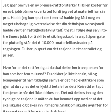
Jeg spør om hva en ny bremsekraftforsterker til bilen koster før
en evt. jobb på merkeverksted fordi jeg vet at materiell har sin
pris. Hadde jeg kun spurt om timer så hadde jeg fått meg en
meget ubehagelig overraskelse der din definisjon av rasjonell
hadde vært en fattig(bokstavlig talt) trøst. I følge deg så vil to-
tre timers jobb for å skifte et sikringsskap bli ran på åpen gate
for plutselig står det 6-10.000 i materiellkostnader på
regningen. Du har jo spurt om det rasjonelle timeantallet og
prisen.
Hvorfor er det rettferdig at du skal dekke inn transporten for
han som bor fem mil unnå? Du dekker jo ikke bensin, bil og
bompenger til ham tildaglig så hva er det med elektrikere som
gjør at du synes det er kjekt å betale for det? Reisetid er tapt
fortjeneste når det ikke dekkes inn. Det må dekkes inn og den
ryddige or rasjonelle måten du har kommet opp med er at det
skal skjules og bakes inn i timepris. Snakk om skjulte avgifter, for
ikke snakke om å føre kunden bak lyset.