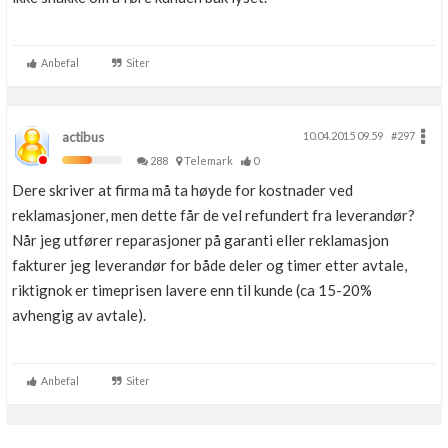
Anbefal
Siter
actibus
10.04.2015 09.59
#297
288
Telemark
0
Dere skriver at firma må ta høyde for kostnader ved
reklamasjoner, men dette får de vel refundert fra leverandør?
Når jeg utfører reparasjoner på garanti eller reklamasjon
fakturer jeg leverandør for både deler og timer etter avtale,
riktignok er timeprisen lavere enn til kunde (ca 15-20%
avhengig av avtale).
Anbefal
Siter