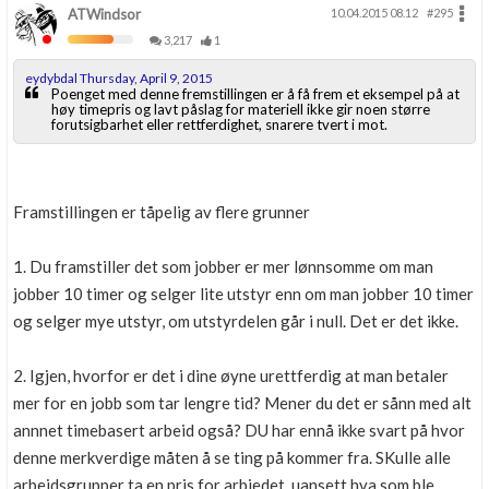
ATWindsor
10.04.2015 08.12
#295
3,217
1
eydybdal Thursday, April 9, 2015
Poenget med denne fremstillingen er å få frem et eksempel på at
høy timepris og lavt påslag for materiell ikke gir noen større
forutsigbarhet eller rettferdighet, snarere tvert i mot.
Framstillingen er tåpelig av flere grunner
1. Du framstiller det som jobber er mer lønnsomme om man
jobber 10 timer og selger lite utstyr enn om man jobber 10 timer
og selger mye utstyr, om utstyrdelen går i null. Det er det ikke.
2. Igjen, hvorfor er det i dine øyne urettferdig at man betaler
mer for en jobb som tar lengre tid? Mener du det er sånn med alt
annnet timebasert arbeid også? DU har ennå ikke svart på hvor
denne merkverdige måten å se ting på kommer fra. SKulle alle
arbeidsgrupper ta en pris for arbiedet, uansett hva som ble