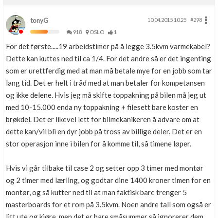
tonyG
10.04.2015 10.25
#298
918
OSLO
1
For det første.....19 arbeidstimer på å legge 3.5kvm varmekabel?
Dette kan kuttes ned til ca 1/4. For det andre så er det ingenting
som er urettferdig med at man må betale mye for en jobb som tar
lang tid. Det er helt i tråd med at man betaler for kompetansen
og ikke delene. Hvis jeg må skifte toppakning på bilen må jeg ut
med 10-15.000 enda ny toppakning + filesett bare koster en
brøkdel. Det er likevel lett for bilmekanikeren å advare om at
dette kan/vil bli en dyr jobb på tross av billige deler. Det er en
stor operasjon inne i bilen for å komme til, så timene løper.
Hvis vi går tilbake til case 2 og setter opp 3 timer med montør
og 2 timer med lærling, og godtar dine 1400 kroner timen for en
montør, og så kutter ned til at man faktisk bare trenger 5
masterboards for et rom på 3.5kvm. Noen andre tall som også er
litt ute og kjøre, men det er bare småsummer så ignorerer dem.