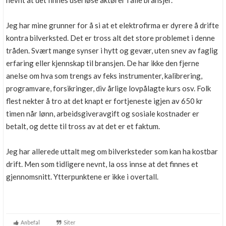
nevnt at det finnes useriøse aktører i alle bransjer.
Boligmappa+
Nytt
Få mer ut av Boligmappa
Jeg har mine grunner for å si at et elektrofirma er dyrere å drifte
kontra bilverksted. Det er tross alt det store problemet i denne
tråden. Svært mange synser i hytt og gevær, uten snev av faglig
erfaring eller kjennskap til bransjen. De har ikke den fjerne
anelse om hva som trengs av feks instrumenter, kalibrering,
programvare, forsikringer, div årlige lovpålagte kurs osv. Folk
flest nekter å tro at det knapt er fortjeneste igjen av 650 kr
timen når lønn, arbeidsgiveravgift og sosiale kostnader er
betalt, og dette til tross av at det er et faktum.
Jeg har allerede uttalt meg om bilverksteder som kan ha kostbar
drift. Men som tidligere nevnt, la oss innse at det finnes et
gjennomsnitt. Ytterpunktene er ikke i overtall.
Anbefal
Siter