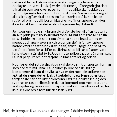
det er reklamert på, monterer erstatningen og leverer det
ødelagte utstyret tilbake) er de helt rimelig. Kjøregodtgjørelser
slik at du som bor over gaten for firmaet ikke skal dekke opp
tapt fortjeneste for de som bor 5 mil unna. Mener du virkelig at
alle slike utgifter skal bakes inn i timespris for å kunne ha en
rasjonell prismodell? Da er ikke vi enige i hva rasjonelt er. (For
ikke å snakke om at det er din ubegrunnede påstand)
Jeg spør om hva en ny bremsekraftforsterker til bilen koster før
en evt. jobb på merkeverksted fordi jeg vet at materiell har sin
pris. Hadde jeg kun spurt om timer så hadde jeg fått meg en
meget ubehagelig overraskelse der din definisjon av rasjonell
hadde vært en fattig(bokstavlig talt) trøst. I følge deg så vil to-
tre timers jobb for å skifte et sikringsskap bli ran på åpen gate
for plutselig står det 6-10.000 i materiellkostnader på regningen.
Du har jo spurt om det rasjonelle timeantallet og prisen.
Hvorfor er det rettferdig at du skal dekke inn transporten for han
som bor fem mil unnå? Du dekker jo ikke bensin, bil og
bompenger til ham tildaglig så hva er det med elektrikere som
gjør at du synes det er kjekt å betale for det? Reisetid er tapt
fortjeneste når det ikke dekkes inn. Det må dekkes inn og den
ryddige or rasjonelle måten du har kommet opp med er at det
skal skjules og bakes inn i timepris. Snakk om skjulte avgifter, for
ikke snakke om å føre kunden bak lyset.
Nei, de trenger ikke avanse, de trenger å dekke innkjøpsprisen