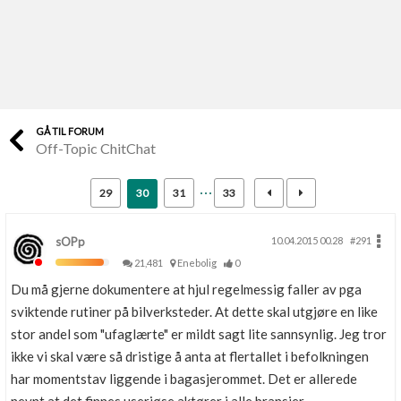
Last opp selv
Ta vare på fargekoder og kvitteringer
Verdi & økonomi
Din største investering
GÅ TIL FORUM
Off-Topic ChitChat
Finn håndverkere
Søk blant 9000 bedrifter
29
30
31
33
Papirer som mangler
Skaff dokumentasjon som mangler
sOPp
10.04.2015 00.28
#291
21,481
Enebolig
0
Kundeservice
Du må gjerne dokumentere at hjul regelmessig faller av pga
Få svar på det du lurer på
sviktende rutiner på bilverksteder. At dette skal utgjøre en like
stor andel som "ufaglærte" er mildt sagt lite sannsynlig. Jeg tror
Kom i gang med Boligmappa
ikke vi skal være så dristige å anta at flertallet i befolkningen
Se din bolig? Klikk her
har momentstav liggende i bagasjerommet. Det er allerede