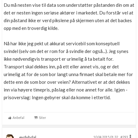
Du må nesten vise til data som understøtter påstanden din om at
det er nesten ingen seriøse aktører i markedet. Du forstår vel at
din påstand ikke er verd pikslene på skjermen uten at det backes
opp med en troverdig kilde.
Nå har ikke jeg pekt ut akkurat servicebil som konseptuell
svindel (selv om det er rom for å svindle der også...). Jeg synes
ikke nødvendigvis transport er urimelig å ta betalt for.
Transport skal dekkes inn, på ett eller annet vis, og er det
urimelig at for de som bor langt unna firmaet skal betale mer for
dette enn de som bor over veien? Alternativet er at det dekkes
inn via høyere timepris, påslag eller noe annet for alle. Igjen -
prisoverslag: Ingen gebyrer skal da komme i ettertid.
Anbefal
Siter
eydybdal
10.04.2015 01.32
#293