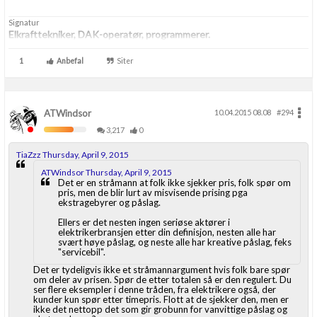
Signatur
Elkrafttekniker, DAK-operatør, programmerer.
1
Anbefal
Siter
ATWindsor
10.04.2015 08.08
#294
3,217
0
TiaZzz Thursday, April 9, 2015
ATWindsor Thursday, April 9, 2015
Det er en stråmann at folk ikke sjekker pris, folk spør om
pris, men de blir lurt av misvisende prising pga
ekstragebyrer og påslag.
Ellers er det nesten ingen seriøse aktører i
elektrikerbransjen etter din definisjon, nesten alle har
svært høye påslag, og neste alle har kreative påslag, feks
"servicebil".
Det er tydeligvis ikke et stråmannargument hvis folk bare spør
om deler av prisen. Spør de etter totalen så er den regulert. Du
ser flere eksempler i denne tråden, fra elektrikere også, der
kunder kun spør etter timepris. Flott at de sjekker den, men er
ikke det nettopp det som gir grobunn for vanvittige påslag og