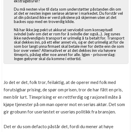
ekstragebyrer?
Du må nesten vise til data som understøtter påstanden din om
at det er nesten ingen seriøse aktører i markedet. Du forstår vel
at din påstand ikke er verd pikslene på skjermen uten at det
backes opp med en troverdig kilde.
Nå har ikke jeg pekt ut akkurat servicebil som konseptuell
svindel (selv om det er rom for å svindle der også...). Jeg synes
ikke nødvendigvis transport er urimelig å ta betalt for. Transport
skal dekkes inn, på ett eller annet vis, og er det urimelig at for de
som bor langt unna firmaet skal betale mer for dette enn de som
bor over veien? Alternativet er at det dekkes inn via høyere
timepris, påslag eller noe annet for alle. Igjen - prisoverslag:
Ingen gebyrer skal da komme i ettertid.
Jo det er det, folk tror, feilaktig, at de operer med folk med
forutsigbar prising, de spør om prisen, tror de har fått en pris,
men blir lurt. Timeprising er en rettferdig og rasjonell måte å
kjøpe tjenester på om man operer mot en seriøs aktør. Det som
gir grobunn for useriøstet er useriøs politikk fra bransjen.
Det er du som defacto påstår det, fordi du mener at høye