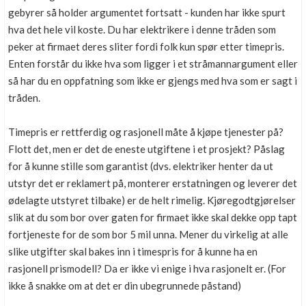
gebyrer så holder argumentet fortsatt - kunden har ikke spurt
hva det hele vil koste. Du har elektrikere i denne tråden som
peker at firmaet deres sliter fordi folk kun spør etter timepris.
Enten forstår du ikke hva som ligger i et stråmannargument eller
så har du en oppfatning som ikke er gjengs med hva som er sagt i
tråden.
Timepris er rettferdig og rasjonell måte å kjøpe tjenester på?
Flott det, men er det de eneste utgiftene i et prosjekt? Påslag
for å kunne stille som garantist (dvs. elektriker henter da ut
utstyr det er reklamert på, monterer erstatningen og leverer det
ødelagte utstyret tilbake) er de helt rimelig. Kjøregodtgjørelser
slik at du som bor over gaten for firmaet ikke skal dekke opp tapt
fortjeneste for de som bor 5 mil unna. Mener du virkelig at alle
slike utgifter skal bakes inn i timespris for å kunne ha en
rasjonell prismodell? Da er ikke vi enige i hva rasjonelt er. (For
ikke å snakke om at det er din ubegrunnede påstand)