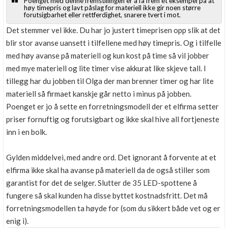
Poenget med denne fremstillingen er å få frem et eksempel på at
høy timepris og lavt påslag for materiell ikke gir noen større
forutsigbarhet eller rettferdighet, snarere tvert i mot.
Det stemmer vel ikke. Du har jo justert timeprisen opp slik at det
blir stor avanse uansett i tilfellene med høy timepris. Og i tilfelle
med høy avanse på materiell og kun kost på time så vil jobber
med mye materiell og lite timer vise akkurat like skjeve tall. I
tillegg har du jobben til Olga der man brenner timer og har lite
materiell så firmaet kanskje går netto i minus på jobben.
Poenget er jo å sette en forretningsmodell der et elfirma setter
priser fornuftig og forutsigbart og ikke skal hive all fortjeneste
inn i en bolk.
Gylden middelvei, med andre ord. Det ignorant å forvente at et
elfirma ikke skal ha avanse på materiell da de også stiller som
garantist for det de selger. Slutter de 35 LED-spottene å
fungere så skal kunden ha disse byttet kostnadsfritt. Det må
forretningsmodellen ta høyde for (som du sikkert både vet og er
enig i).