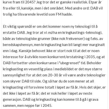
kurve fram til 2045? Jeg tror det er ganske realistisk. Etpar år
fra eller til, kanskje, men i det området. Med andre ord: DAB vil
trolig ha tilsvarende levetid som FM hadde.
Et viktig spørsmål er om det kommer noen ny teknologi til å
erstatte DAB. Jeg tror at vi
må
ha en kringkastings-teknologi,
både av teknologiske grunner (ikke nok frekvenser) og f.eks. av
beredskapshensyn, men kringkasting kan bli langt mer marginalt
enn i dag. Kanskje behovet ikke er stort nok til at det er noen
interesse for å utvikle noen konkurrent/erstatning i 2035, og at
DAB fortsetter uten konkurranse i "ubegrenset" tid. Beholder
kringkasting en vesentlig plass i mediebildet er det mye større
sannsynlighet for at det om 20-30 år vil være andre teknologier
som skyver DAB til side. Og så har du de som mener at all
kringkasting vil forsvinne totalt i løpet av få år. Hvis det skjer, er
det ikke i løpet av få år; det er nok heller i løpet av neste
generasjon. DAB og kringkasting kan komme til å gå i grava
sammen, men neppe før i 2045.