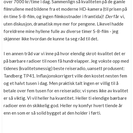
over 7000 kr/time i dag. Sammenlign så kvaliteten på de gamle
filmrullene med bildene fra et moderne HD-kamera (til prisen på
én time S-8-film, og ingen filmkostnader i framtida)!
Der
får vi,
uten diskusjon, dramatisk mye mer for pengene. Likevel hadde
foreldrene mine hyllene fulle av diverse timer S-8-film - jeg
skjønner ikke hvordan de kunne ta seg råd til det.
I en annen tråd var vi inne på hvor elendig skrot-kvalitet det er
på bærbare radioer til noen få hundrelapper. Jeg vokste opp med
tidenes (kvalitetsmessig) beste reiseradio, uansett produsent:
Tandberg TP41. Inflasjonskorrigert ville den kostet nesten fem
og et halvt tusen i dag. Men praktisk talt ingen er villig til å
betale over fem tusen for en reiseradio; vi synes ikke av kvalitet
er så viktig. Vi vil heller ha kvantitet. Heller ti elendige bærbare
radioer enn én skikkelig god. Heller ny komfyr hvert tiende år
enn en som er så solid bygget at den holder i førti.