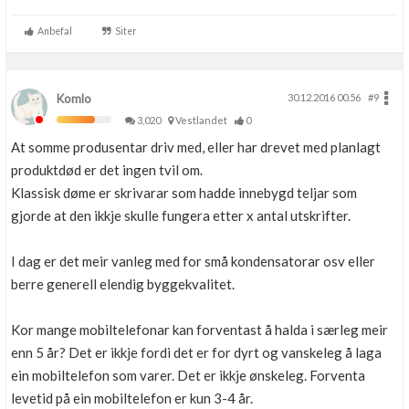
Anbefal
Siter
Komlo
30.12.2016 00.56
#9
3,020
Vestlandet
0
At somme produsentar driv med, eller har drevet med planlagt
produktdød er det ingen tvil om.
Klassisk døme er skrivarar som hadde innebygd teljar som
gjorde at den ikkje skulle fungera etter x antal utskrifter.
I dag er det meir vanleg med for små kondensatorar osv eller
berre generell elendig byggekvalitet.
Kor mange mobiltelefonar kan forventast å halda i særleg meir
enn 5 år? Det er ikkje fordi det er for dyrt og vanskeleg å laga
ein mobiltelefon som varer. Det er ikkje ønskeleg. Forventa
levetid på ein mobiltelefon er kun 3-4 år.