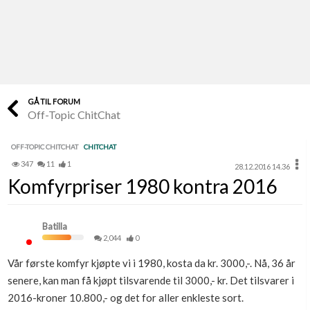
Last opp selv
Ta vare på fargekoder og kvitteringer
Verdi & økonomi
Din største investering
GÅ TIL FORUM
Off-Topic ChitChat
Finn håndverkere
Søk blant 9000 bedrifter
OFF-TOPIC CHITCHAT
CHITCHAT
347
11
1
28.12.2016 14.36
Papirer som mangler
Komfyrpriser 1980 kontra 2016
Skaff dokumentasjon som mangler
Kundeservice
Batilla
Få svar på det du lurer på
2,044
0
Vår første komfyr kjøpte vi i 1980, kosta da kr. 3000,-. Nå, 36 år
Kom i gang med Boligmappa
senere, kan man få kjøpt tilsvarende til 3000,- kr. Det tilsvarer i
Se din bolig? Klikk her
2016-kroner 10.800,- og det for aller enkleste sort.