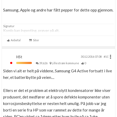
Samsung, Apple og andre har fått pepper for dette opp gjennom.
Signatur
Komlo kan ingenting, prøver på alt.
Anbefal
Siter
HSt
30.12.2016 07.08
#10
39,626
Lillestrøm kommune
0
Siden vi alt er helt på viddene, Samsung G4 Active fortsatt i live
her, et batteribytte på veien....
Ellers er det et problem at elektrolytt kondensatorer ikke viser
produsent, det medfører at å spore defekte komponenter uten
korrosjonsbeskyttelse er nesten helt umulig. På jobb var jeg
borti en serie fra HP som var rammet av dette for mange år
siden. PC'en virket ca 1døgn etter hver hvile på ca 1uke.