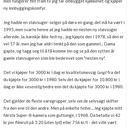
men fungerer fint fram til jeg får ombygget kjøkkenet og kjøper
ny innbyggingskomfyr.
Jeg hadde en støvsuger-selger på døra en gang, det må ha vært i
1995, men svarte henne at jeg hadde en nesten ny støvsuger
allerede. Ja, kanskje ikke
helt
ny... jeg kjøpte den i 1978, så den er
vel 17 år, men jeg har aldri tenkt på den som gammel... Dama
gapte, og tagg seg til å få komme inn og se på den sytten år
gamle støvsugeren som ble beskrevet som "nesten ny".
Det vi kjøper for 3000 kr i dag er kvalitetsmessig
langt
fra det
du kjøpte for 3000 kr i 1980. Selv det du kjøper for 10.800 kr i
dag er ikke
vesentlig
bedre enn det du kjøpte for 3000 kr i 1980.
Det gjelder de fleste varegrupper, selv om de selvsagt skifter
fra den ene til den andre. Men på enkelte felter... Jeg kjøpte mitt
første Super-8-kamera som guttunge, i 1968. Da betalte vi 42
kr per filmrull på 3:20 (uten lyd) eller 756 kr/t - det ville vært