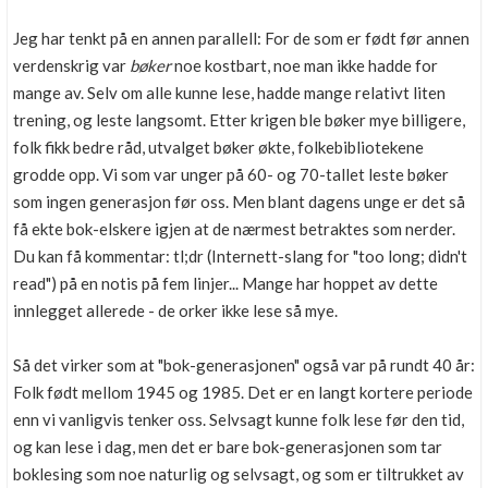
Jeg har tenkt på en annen parallell: For de som er født før annen
verdenskrig var
bøker
noe kostbart, noe man ikke hadde for
mange av. Selv om alle kunne lese, hadde mange relativt liten
trening, og leste langsomt. Etter krigen ble bøker mye billigere,
folk fikk bedre råd, utvalget bøker økte, folkebibliotekene
grodde opp. Vi som var unger på 60- og 70-tallet leste bøker
som ingen generasjon før oss. Men blant dagens unge er det så
få ekte bok-elskere igjen at de nærmest betraktes som nerder.
Du kan få kommentar: tl;dr (Internett-slang for "too long; didn't
read") på en notis på fem linjer... Mange har hoppet av dette
innlegget allerede - de orker ikke lese så mye.
Så det virker som at "bok-generasjonen" også var på rundt 40 år:
Folk født mellom 1945 og 1985. Det er en langt kortere periode
enn vi vanligvis tenker oss. Selvsagt kunne folk lese før den tid,
og kan lese i dag, men det er bare bok-generasjonen som tar
boklesing som noe naturlig og selvsagt, og som er tiltrukket av