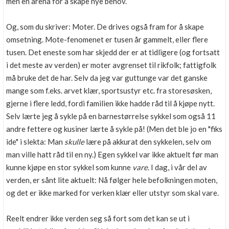
men en arena for å skape nye behov.
Og, som du skriver: Moter. De drives også fram for å skape
omsetning. Mote-fenomenet er tusen år gammelt, eller flere
tusen. Det eneste som har skjedd der er at tidligere (og fortsatt
i det meste av verden) er moter avgrenset til rikfolk; fattigfolk
må bruke det de har. Selv da jeg var guttunge var det ganske
mange som f.eks. arvet klær, sportsustyr etc. fra storesøsken,
gjerne i flere ledd, fordi familien ikke hadde råd til å kjøpe nytt.
Selv lærte jeg å sykle på en barnestørrelse sykkel som også 11
andre fettere og kusiner lærte å sykle på! (Men det ble jo en "fiks
ide" i slekta: Man
skulle
lære på akkurat den sykkelen, selv om
man ville hatt råd til en ny.) Egen sykkel var ikke aktuelt før man
kunne kjøpe en stor sykkel som kunne
vare
. I dag, i vår del av
verden, er sånt lite aktuelt: Nå følger hele befolkningen moten,
og det er ikke marked for verken klær eller utstyr som skal vare.
Reelt endrer ikke verden seg så fort som det kan se ut i