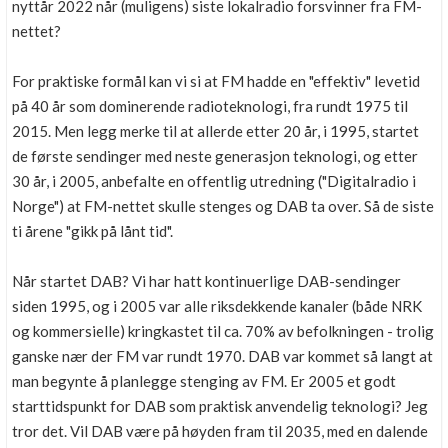
nyttår 2022 når (muligens) siste lokalradio forsvinner fra FM-
nettet?
For praktiske formål kan vi si at FM hadde en "effektiv" levetid
på 40 år som dominerende radioteknologi, fra rundt 1975 til
2015. Men legg merke til at allerde etter 20 år, i 1995, startet
de første sendinger med neste generasjon teknologi, og etter
30 år, i 2005, anbefalte en offentlig utredning ("Digitalradio i
Norge") at FM-nettet skulle stenges og DAB ta over. Så de siste
ti årene "gikk på lånt tid".
Når startet DAB? Vi har hatt kontinuerlige DAB-sendinger
siden 1995, og i 2005 var alle riksdekkende kanaler (både NRK
og kommersielle) kringkastet til ca. 70% av befolkningen - trolig
ganske nær der FM var rundt 1970. DAB var kommet så langt at
man begynte å planlegge stenging av FM. Er 2005 et godt
starttidspunkt for DAB som praktisk anvendelig teknologi? Jeg
tror det. Vil DAB være på høyden fram til 2035, med en dalende