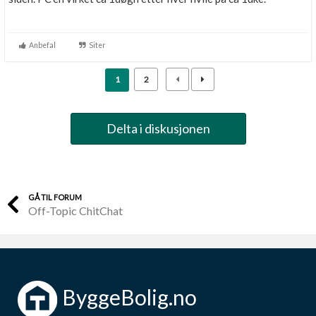
Anbefal
Siter
1
2
Delta i diskusjonen
GÅ TIL FORUM
Off-Topic ChitChat
ByggeBolig.no