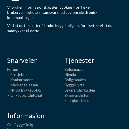
Vi bruker informasjonskapsler (cookies) for å øke
brukervennligheten i samsvar med Lov om elektronisk
kommunikasjon.
Ved at du fortsetter å bruke
byggebolig.no
, forutsetter vi at du
samtykker til dette.
Snarveier
Tjenester
Forum
Boligmappa
- Prosjekter
Hjemla
- Konkurranser
Boligkanalen
- Markedsplassen
ByggeHytte
- Ny på ByggeBolig?
Leverandørguiden
- Off-Topic ChitChat
Byggvarelisten
Energiportalen
Informasjon
Om ByggeBolig