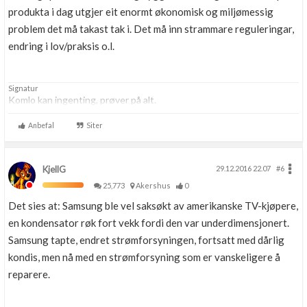
produkta i dag utgjer eit enormt økonomisk og miljømessig
problem det må takast tak i. Det må inn strammare reguleringar,
endring i lov/praksis o.l.
Signatur
Komlo kan ingenting, prøver på alt.
Anbefal
Siter
KjellG
29.12.2016 22.07
#6
25,773
Akershus
0
Det sies at: Samsung ble vel saksøkt av amerikanske TV-kjøpere,
en kondensator røk fort vekk fordi den var underdimensjonert.
Samsung tapte, endret strømforsyningen, fortsatt med dårlig
kondis, men nå med en strømforsyning som er vanskeligere å
reparere.