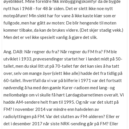
øyeblikket. Mine foreldre fikk innbyggingskomfyr da de bygde
nytt hus i 1968 - for 48 år siden. Det er slett ikke noe nytt
motepåfunn! Min slekt har for vane å ikke kaste klær som er
fullgode, men har gått av moten: De blir hengende til moten
kommer tilbake, da kan de brukes videre. (Det skjer stadig vekk.)
Men det er vel ikke spesielt vanlig å gjøre det slik.
Ang. DAB: Når regner du fra? Når regner du FM fra? FM ble
utviklet i 1933, prøvesendinger startet her i landet midt på 50-
tallet, men du skal litt ut på 70-tallet før det kan sies å ha tatt
over, selv om mange
byer
(slett ikke alle) hadde det fra tidlig på
60-tallet. Ihvertfall da vi var på bilferie i 1971 var det fortsatt
nødvendig å ha med den gamle Kurer-radioen med lang- og
mellombølge om vi skulle få hørt Lørdagsbarnetimen overalt. Vi
hadde AM-sendere helt fram til 1995. Og når var det slutt på
FM? I november 2014 var mindre enn halvdelen av
radiolyttingen på FM. Var det slutten av FM-alderen? Eller er
det i desember 2017 når siste NRK-sending går på FM? Eller