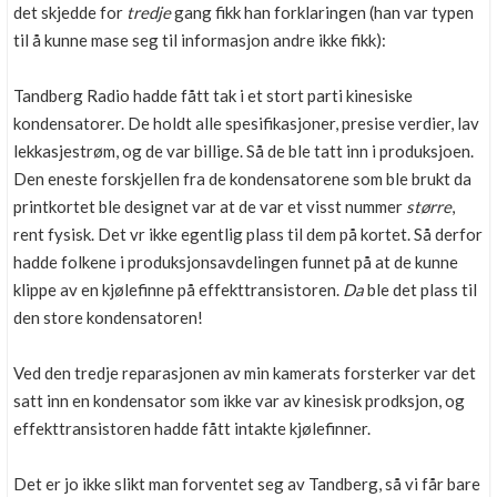
det skjedde for
tredje
gang fikk han forklaringen (han var typen
til å kunne mase seg til informasjon andre ikke fikk):
Tandberg Radio hadde fått tak i et stort parti kinesiske
kondensatorer. De holdt alle spesifikasjoner, presise verdier, lav
lekkasjestrøm, og de var billige. Så de ble tatt inn i produksjoen.
Den eneste forskjellen fra de kondensatorene som ble brukt da
printkortet ble designet var at de var et visst nummer
større
,
rent fysisk. Det vr ikke egentlig plass til dem på kortet. Så derfor
hadde folkene i produksjonsavdelingen funnet på at de kunne
klippe av en kjølefinne på effekttransistoren.
Da
ble det plass til
den store kondensatoren!
Ved den tredje reparasjonen av min kamerats forsterker var det
satt inn en kondensator som ikke var av kinesisk prodksjon, og
effekttransistoren hadde fått intakte kjølefinner.
Det er jo ikke slikt man forventet seg av Tandberg, så vi får bare