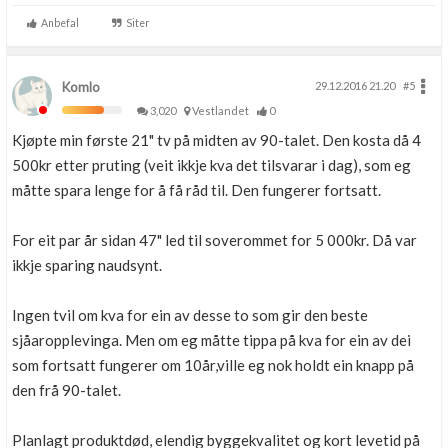
Anbefal
Siter
Komlo
29.12.2016 21.20
#5
3,020
Vestlandet
0
Kjøpte min første 21" tv på midten av 90-talet. Den kosta då 4
500kr etter pruting (veit ikkje kva det tilsvarar i dag), som eg
måtte spara lenge for å få råd til. Den fungerer fortsatt.
For eit par år sidan 47" led til soverommet for 5 000kr. Då var
ikkje sparing naudsynt.
Ingen tvil om kva for ein av desse to som gir den beste
sjåaropplevinga. Men om eg måtte tippa på kva for ein av dei
som fortsatt fungerer om 10år,ville eg nok holdt ein knapp på
den frå 90-talet.
Planlagt produktdød, elendig byggekvalitet og kort levetid på