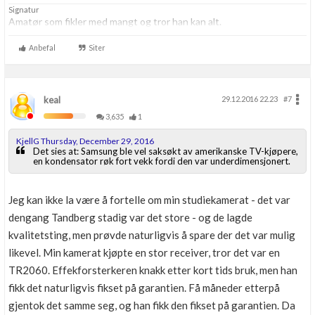
Signatur
Amatør som fikler med mangt og tror han kan alt.
Anbefal
Siter
keal
29.12.2016 22.23
#7
3,635
1
KjellG Thursday, December 29, 2016
Det sies at: Samsung ble vel saksøkt av amerikanske TV-kjøpere,
en kondensator røk fort vekk fordi den var underdimensjonert.
Jeg kan ikke la være å fortelle om min studiekamerat - det var
dengang Tandberg stadig var det store - og de lagde
kvalitetsting, men prøvde naturligvis å spare der det var mulig
likevel. Min kamerat kjøpte en stor receiver, tror det var en
TR2060. Effekforsterkeren knakk etter kort tids bruk, men han
fikk det naturligvis fikset på garantien. Få måneder etterpå
gjentok det samme seg, og han fikk den fikset på garantien. Da