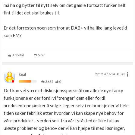
må ha og bytter til nytt selv om det gamle fortsatt funker helt
fint til det det skal brukes til.
Er det forresten noen som tror at DAB+ vil ha like lang levetid
som FM?
Anbefal
Siter
keal
29.12.2016 14.08
#3
3,635
0
Det kan vel være et diskusjonsspørsmål om alle de nye fancy
funksjonene er der fordi vi "trenger" dem eller fordi
produsentene ønsker å selge. Jeg er selv i en bransje der vi hele
tiden søker febrilsk etter hvordan vi kan skape nye behov for
våre produkter - verden sett fra vårt ståsted er ikke full av
uløste problemer og behov der vi kan hjelpe til med løsninger,