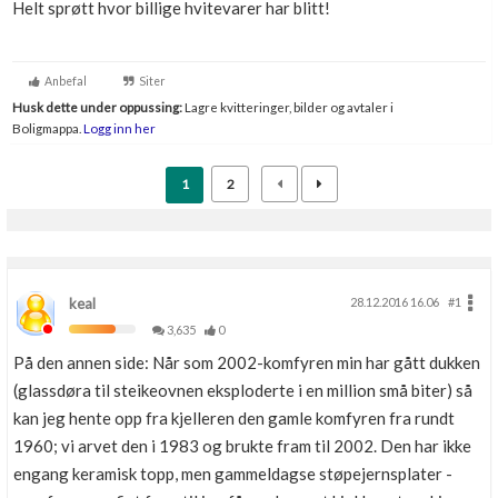
Helt sprøtt hvor billige hvitevarer har blitt!
Boligmappa+
Nytt
Få mer ut av Boligmappa
Anbefal
Siter
Husk dette under oppussing:
Lagre kvitteringer, bilder og avtaler i
Boligmappa.
Logg inn her
1
2
keal
28.12.2016 16.06
#1
3,635
0
På den annen side: Når som 2002-komfyren min har gått dukken
(glassdøra til steikeovnen eksploderte i en million små biter) så
kan jeg hente opp fra kjelleren den gamle komfyren fra rundt
1960; vi arvet den i 1983 og brukte fram til 2002. Den har ikke
engang keramisk topp, men gammeldagse støpejernsplater -