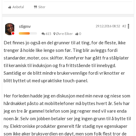
Anbefal
Siter
stigmv
29.12.2016 08.52
#2
615
Øvre Eiker
0
Det finnes jo også en del grunner til at ting, for de fleste, ikke
trenger å holde like lenge som før. Ting blir avleggs fordi
standarder, moter, osv. skifter. Komfyrer har gått fra stålplater
til keramisk til induksjon og fra frittstående til innebygd.
Samtidig er de blitt mindre brukervennlige fordi vriknotter er
blitt byttet ut med upraktiske touch-panel.
Her forleden hadde jeg en diskusjon med min nevø og niese som
hårdnakket påsto at mobiltelefoner må byttes hvert år. Selv har
jeg en tre år gammel telefon som jeg regner med vil vare enda
noen år. Selv om jobben betaler ser jeg ingen grunn til å bytte til
ny. Elektroniske produkter generelt får stadig nye egenskaper
som ikke øker bruksverdien en døyt, men som folk flest tror de