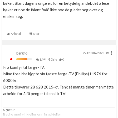
bøker. Blant dagens unge er, for en betydelig andel, det å lese
bøker er noe de iblant "må", ikke noe de gleder seg over og
ønsker seg.
Anbefal
Siter
bergho
29.12.2016 20.28
#4
1,494
Oslo
0
Fra komfyr til farge-TV:
Mine foreldre kjøpte sin første farge-TV (Philips) i 1976 for
6000 kr.
Dette tilsvarer 28 628 2015-kr. Tenk så mange timer man måtte
arbeide for å få penger til en slik TV!
Signatur
Bedre med vinkjeller enn krypkjeller