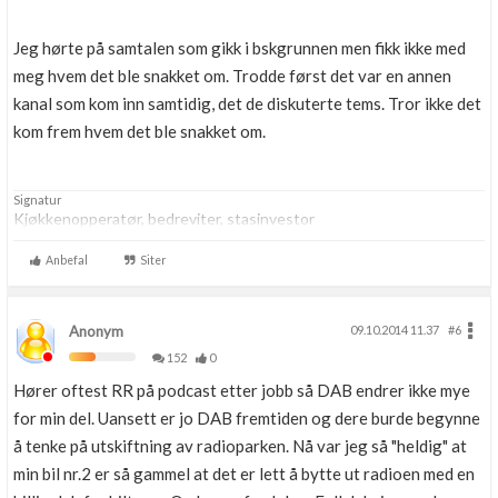
Jeg hørte på samtalen som gikk i bskgrunnen men fikk ikke med
meg hvem det ble snakket om. Trodde først det var en annen
kanal som kom inn samtidig, det de diskuterte tems. Tror ikke det
kom frem hvem det ble snakket om.
Signatur
Kjøkkenopperatør, bedreviter, stasinvestor
Anbefal
Siter
Anonym
09.10.2014 11.37
#6
152
0
Hører oftest RR på podcast etter jobb så DAB endrer ikke mye
for min del. Uansett er jo DAB fremtiden og dere burde begynne
å tenke på utskiftning av radioparken. Nå var jeg så "heldig" at
min bil nr.2 er så gammel at det er lett å bytte ut radioen med en