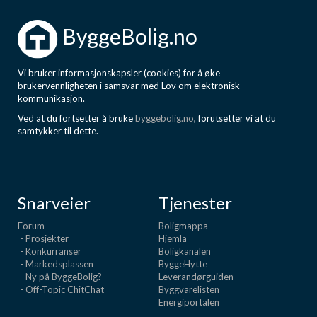
ByggeBolig.no
Vi bruker informasjonskapsler (cookies) for å øke
brukervennligheten i samsvar med Lov om elektronisk
kommunikasjon.
Ved at du fortsetter å bruke
byggebolig.no
, forutsetter vi at du
samtykker til dette.
Snarveier
Tjenester
Forum
Boligmappa
- Prosjekter
Hjemla
- Konkurranser
Boligkanalen
- Markedsplassen
ByggeHytte
- Ny på ByggeBolig?
Leverandørguiden
- Off-Topic ChitChat
Byggvarelisten
Energiportalen