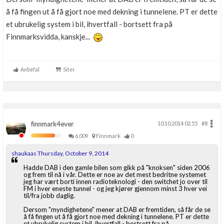
å få fingen ut å få gjort noe med dekning i tunnelene. PT er dette
et ubrukelig system i bil, ihvertfall - bortsett fra på
Finnmarksvidda, kanskje...
Anbefal
Siter
finnmark4ever
10.10.2014 02.55
#8
6,009
Finnmark
0
shaukaas Thursday, October 9, 2014
Hadde DAB i den gamle bilen som gikk på "knoksen" siden 2006
og frem til nå i vår. Dette er noe av det mest bedritne systemet
jeg har vært borti innen radioteknologi - den switchet jo over til
FM i hver eneste tunnel - og jeg kjører gjennom minst 3 hver vei
til/fra jobb daglig.
Dersom "myndighetene" mener at DAB er fremtiden, så får de se
å få fingen ut å få gjort noe med dekning i tunnelene. PT er dette
et ubrukelig system i bil, ihvertfall - bortsett fra på