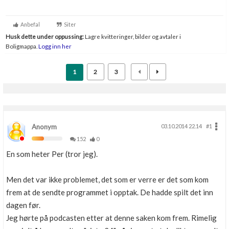
Boligmappa+
Nytt
Få mer ut av Boligmappa
Anbefal
Siter
Husk dette under oppussing:
Lagre kvitteringer, bilder og avtaler i
Boligmappa.
Logg inn her
1
2
3
Anonym
03.10.2014 22.14
#1
152
0
En som heter Per (tror jeg).
Men det var ikke problemet, det som er verre er det som kom
frem at de sendte programmet i opptak. De hadde spilt det inn
dagen før.
Jeg hørte på podcasten etter at denne saken kom frem. Rimelig