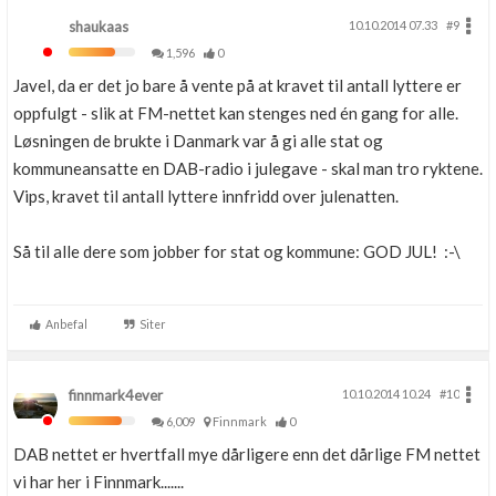
shaukaas
10.10.2014 07.33
#9
1,596
0
Javel, da er det jo bare å vente på at kravet til antall lyttere er
oppfulgt - slik at FM-nettet kan stenges ned én gang for alle.
Løsningen de brukte i Danmark var å gi alle stat og
kommuneansatte en DAB-radio i julegave - skal man tro ryktene.
Vips, kravet til antall lyttere innfridd over julenatten.
Så til alle dere som jobber for stat og kommune: GOD JUL! :-\
Anbefal
Siter
finnmark4ever
10.10.2014 10.24
#10
6,009
Finnmark
0
DAB nettet er hvertfall mye dårligere enn det dårlige FM nettet
vi har her i Finnmark.......