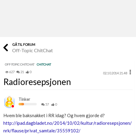
Last opp selv
Ta vare på fargekoder og kvitteringer
Verdi & økonomi
Din største investering
GÅ TIL FORUM
Off-Topic ChitChat
Finn håndverkere
Søk blant 9000 bedrifter
OFF-TOPIC CHITCHAT
CHITCHAT
627
21
0
02.10.2014 21.48
Papirer som mangler
Radioresepsjonen
Skaff dokumentasjon som mangler
Kundeservice
Tinker
Få svar på det du lurer på
57
0
Hvem ble baksnakket i RR idag? Og hvem gjorde d?
Kom i gang med Boligmappa
http://ipad.dagbladet.no/2014/10/02/kultur/radioresepsjonen/
Se din bolig? Klikk her
nrk/flause/privat_samtale/35559102/