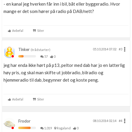
- en kanal jeg hverken får inn i bil, båt eller byggeradio. Hvor
mange er det som hører på radio på DAB/nett?
Anbefal
Siter
Tinker
05.10.2014 07.02
#3
(trådstarter)
57
0
jeg har enda ikke hørt på p13, peltor med dab har jo en latterlig
høy pris, og skal man skifte ut jobbradio, bilradio og
hjemmeradio til dab, begynner det og koste peng.
Anbefal
Siter
Frodor
08.10.2014 02.14
#4
1,019
Rogaland
0