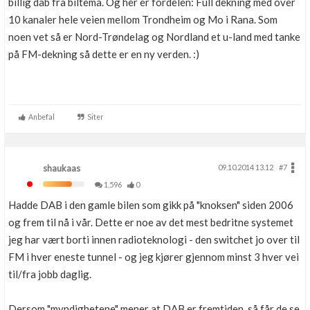
billig dab fra biltema. Og her er fordelen: Full dekning med over
10 kanaler hele veien mellom Trondheim og Mo i Rana. Som
noen vet så er Nord-Trøndelag og Nordland et u-land med tanke
på FM-dekning så dette er en ny verden. :)
Anbefal
Siter
shaukaas
09.10.2014 13.12
#7
1,596
0
Hadde DAB i den gamle bilen som gikk på "knoksen" siden 2006
og frem til nå i vår. Dette er noe av det mest bedritne systemet
jeg har vært borti innen radioteknologi - den switchet jo over til
FM i hver eneste tunnel - og jeg kjører gjennom minst 3 hver vei
til/fra jobb daglig.
Dersom "myndighetene" mener at DAB er fremtiden, så får de se