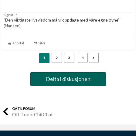
Signatur
"Den viktigste livsvisdom må vi oppdage med våre egne øyne"
(Nansen)
Tekniker med verktøy.......Festool, Makita, Paslode
(gassverktøy med lav vekt), Millvaukee ....og litt til
Anbefal
Siter
1
2
3
Delta i diskusjonen
GÅ TIL FORUM
Off-Topic ChitChat