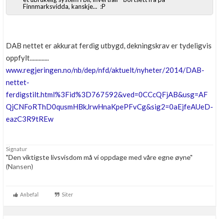
Finnmarksvidda, kanskje... :P
DAB nettet er akkurat ferdig utbygd, dekningskrav er tydeligvis
oppfylt.............
www.regjeringen.no/nb/dep/nfd/aktuelt/nyheter/2014/DAB-
nettet-
ferdigstilt.html%3Fid%3D767592&ved=0CCcQFjAB&usg=AF
QjCNFoRThD0qusmHBkJrwHnaKpePFvCg&sig2=0aEjfeAUeD-
eazC3R9tREw
Signatur
"Den viktigste livsvisdom må vi oppdage med våre egne øyne"
(Nansen)
Tekniker med verktøy.......Festool, Makita, Paslode
(gassverktøy med lav vekt), Millvaukee ....og litt til
Anbefal
Siter