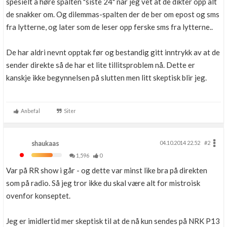
spesielt å høre spalten "siste 24" når jeg vet at de dikter opp alt
de snakker om. Og dilemmas-spalten der de ber om epost og sms
fra lytterne, og later som de leser opp ferske sms fra lytterne..
De har aldri nevnt opptak før og bestandig gitt inntrykk av at de
sender direkte så de har et lite tillitsproblem nå. Dette er
kanskje ikke begynnelsen på slutten men litt skeptisk blir jeg.
Anbefal
Siter
shaukaas
04.10.2014 22.52
#2
1,596
0
Var på RR show i går - og dette var minst like bra på direkten
som på radio. Så jeg tror ikke du skal være alt for mistroisk
ovenfor konseptet.
Jeg er imidlertid mer skeptisk til at de nå kun sendes på NRK P13