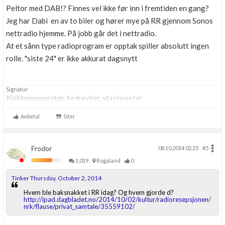
Peltor med DAB!? Finnes vel ikke før inn i fremtiden en gang?
Jeg har Dabi en av to biler og hører mye på RR gjennom Sonos
nettradio hjemme. På jobb går det i nettradio.
At et sånn type radioprogram er opptak spiller absolutt ingen
rolle. "siste 24" er ikke akkurat dagsnytt
Signatur
Kjøkkenopperatør, bedreviter, stasinvestor
Anbefal
Siter
Frodor
08.10.2014 02.25
#5
1,019
Rogaland
0
Tinker Thursday, October 2, 2014
Hvem ble baksnakket i RR idag? Og hvem gjorde d?
http://ipad.dagbladet.no/2014/10/02/kultur/radioresepsjonen/
nrk/flause/privat_samtale/35559102/