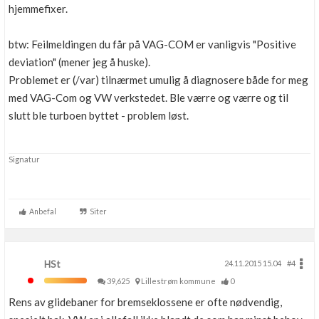
hjemmefixer.
btw: Feilmeldingen du får på VAG-COM er vanligvis "Positive
deviation" (mener jeg å huske).
Problemet er (/var) tilnærmet umulig å diagnosere både for meg
med VAG-Com og VW verkstedet. Ble værre og værre og til
slutt ble turboen byttet - problem løst.
Signatur
Anbefal
Siter
HSt
24.11.2015 15.04
#4
39,625
Lillestrøm kommune
0
Rens av glidebaner for bremseklossene er ofte nødvendig,