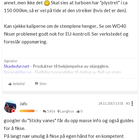
annet, men ikke det
Skal sies at turboen har "plystret" i ca
150 000km, så er vel på tide at den streiker (hvis det er den).
Kan sjekke kaliperne om de stemplene henger.. Se om WD40
fikser problemet godt nok for EU-kontroll. Ser verkstedet og
foreslår oppsmøring.
Signatur
Skadedyr.net
- Produkter til bekjempelse av skjeggkre.
Sprengkiler.no
- Fjellkiler/sprengkiler til deling av fjell og stein
Anbefal
Siter
Jafo
24.11.2015 15.01
#3
5,416
Langhus
0
googler du "Sticky vanes" får du opp masse info og også guides
for å fikse.
På langt nær umulig å fikse på egen hånd for en kompetent