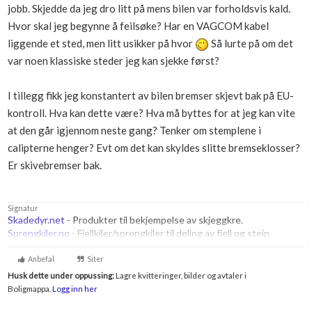
jobb. Skjedde da jeg dro litt på mens bilen var forholdsvis kald.
Boligmappa+
Hvor skal jeg begynne å feilsøke? Har en VAGCOM kabel
Nytt
Få mer ut av Boligmappa
liggende et sted, men litt usikker på hvor
Så lurte på om det
var noen klassiske steder jeg kan sjekke først?
I tillegg fikk jeg konstantert av bilen bremser skjevt bak på EU-
kontroll. Hva kan dette være? Hva må byttes for at jeg kan vite
at den går igjennom neste gang? Tenker om stemplene i
calipterne henger? Evt om det kan skyldes slitte bremseklosser?
Er skivebremser bak.
Signatur
Skadedyr.net
- Produkter til bekjempelse av skjeggkre.
Sprengkiler.no
- Fjellkiler/sprengkiler til deling av fjell og stein
Anbefal
Siter
Husk dette under oppussing:
Lagre kvitteringer, bilder og avtaler i
Boligmappa.
Logg inn her