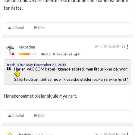
spesielt bak. VW er i allefall ikke blandt de som har minst behov
for dette.
Anbefal
Siter
rekorden
24.11.2015 15.07
#5
911
Hordaland
0
fredsjo Tuesday, November 24, 2015
Har en VAGCOM kabel liggende et sted, men litt usikker på hvor
Så lurte på om det var noen klassiske steder jeg kan sjekke først?
Hanskerommet pleier skjule mye rart.
Anbefal
Siter
24.11.2015 15.10
#6