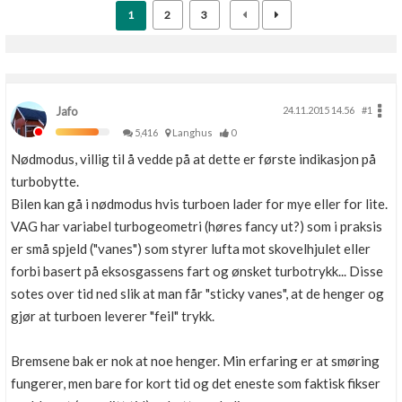
1
2
3
Jafo
24.11.2015 14.56
#1
5,416
Langhus
0
Nødmodus, villig til å vedde på at dette er første indikasjon på
turbobytte.
Bilen kan gå i nødmodus hvis turboen lader for mye eller for lite.
VAG har variabel turbogeometri (høres fancy ut?) som i praksis
er små spjeld ("vanes") som styrer lufta mot skovelhjulet eller
forbi basert på eksosgassens fart og ønsket turbotrykk... Disse
sotes over tid ned slik at man får "sticky vanes", at de henger og
gjør at turboen leverer "feil" trykk.
Bremsene bak er nok at noe henger. Min erfaring er at smøring
fungerer, men bare for kort tid og det eneste som faktisk fikser