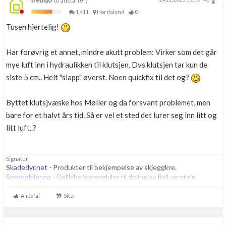
fredsjo
(trådstarter)
1,411
Hordaland
0
Tusen hjertelig!
Har forøvrig et annet, mindre akutt problem: Virker som det går
mye luft inn i hydraulikken til klutsjen. Dvs klutsjen tar kun de
siste 5 cm.. Helt "slapp" øverst. Noen quickfix til det og?
Byttet klutsjvæske hos Møller og da forsvant problemet, men
bare for et halvt års tid. Så er vel et sted det lurer seg inn litt og
litt luft..?
Signatur
Skadedyr.net
- Produkter til bekjempelse av skjeggkre.
Sprengkiler.no
- Fjellkiler/sprengkiler til deling av fjell og stein
Anbefal
Siter