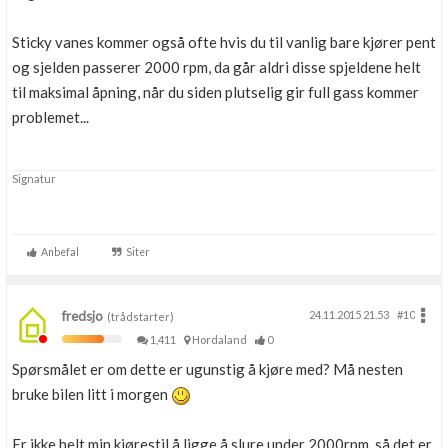
Sticky vanes kommer også ofte hvis du til vanlig bare kjører pent
og sjelden passerer 2000 rpm, da går aldri disse spjeldene helt
til maksimal åpning, når du siden plutselig gir full gass kommer
problemet...
Signatur
Anbefal
Siter
fredsjo
24.11.2015 21.53
#10
(trådstarter)
1,411
Hordaland
0
Spørsmålet er om dette er ugunstig å kjøre med? Må nesten
bruke bilen litt i morgen
Er ikke helt min kjørestil å ligge å slure under 2000rpm, så det er