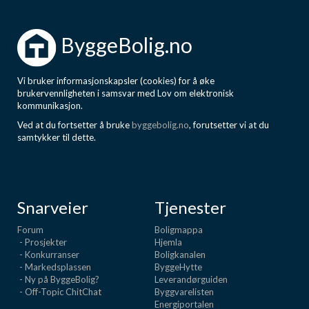
ByggeBolig.no
Vi bruker informasjonskapsler (cookies) for å øke
brukervennligheten i samsvar med Lov om elektronisk
kommunikasjon.
Ved at du fortsetter å bruke
byggebolig.no
, forutsetter vi at du
samtykker til dette.
Snarveier
Tjenester
Forum
Boligmappa
- Prosjekter
Hjemla
- Konkurranser
Boligkanalen
- Markedsplassen
ByggeHytte
- Ny på ByggeBolig?
Leverandørguiden
- Off-Topic ChitChat
Byggvarelisten
Energiportalen