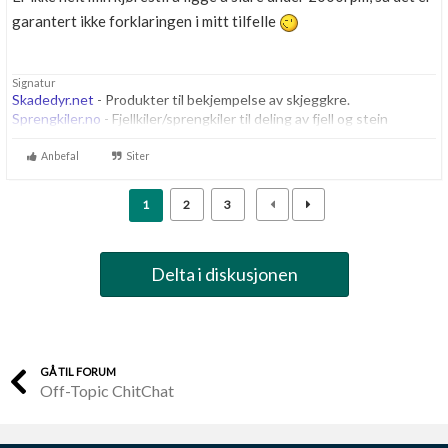
garantert ikke forklaringen i mitt tilfelle
Signatur
Skadedyr.net
- Produkter til bekjempelse av skjeggkre.
Sprengkiler.no
- Fjellkiler/sprengkiler til deling av fjell og stein
Anbefal
Siter
1
2
3
Delta i diskusjonen
GÅ TIL FORUM
Off-Topic ChitChat