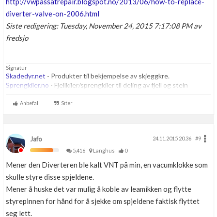
http://vwpassatrepair.blogspot.no/2013/06/how-to-replace-
diverter-valve-on-2006.html
Siste redigering: Tuesday, November 24, 2015 7:17:08 PM av
fredsjo
Signatur
Skadedyr.net
- Produkter til bekjempelse av skjeggkre.
Sprengkiler.no
- Fjellkiler/sprengkiler til deling av fjell og stein
Anbefal
Siter
Jafo
24.11.2015 20.36
#9
5,416
Langhus
0
Mener den Diverteren ble kalt VNT på min, en vacumklokke som
skulle styre disse spjeldene.
Mener å huske det var mulig å koble av leamikken og flytte
styrepinnen for hånd for å sjekke om spjeldene faktisk flyttet
seg lett.