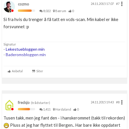
cozmo
24.11.2015 17.07
#7
8,022
Bærum
0
Si fra hvis du trenger å få tatt en vcds-scan. Min kabel er ikke
forsvunnet :p
Signatur
-
Lekestuebloggen min
-
Baderomsbloggen min
....
...
Anbefal
Siter
...
fredsjo
24.11.2015 19.43
#8
(trådstarter)
1,411
Hordaland
0
Tusen takk, men jeg fant den - i hanskerommet (takk til rekorden)
Pluss at jeg har flyttet til Bergen.. Har bare ikke oppdatert