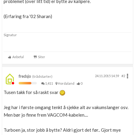
problemet (over litt tid) er bytte av kalipere.
(Erfaring fra '02 Sharan)
Signatur
Anbefal
Siter
fredsjo
24.11.2015 14.59
#2
(trådstarter)
1,411
Hordaland
0
Tusen takk for så raskt svar
Jeg har i første omgang tenkt å sjekke alt av vakumslanger osv.
Men bør jo finne frem VAGCOM-kabelen....
Turboen ja, stor jobb å bytte? Aldri gjort det før.. Gjort mye