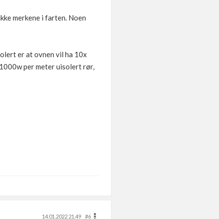
 ikke merkene i farten. Noen
solert er at ovnen vil ha 10x
r 1000w per meter uisolert rør,
14.01.2022 21.49
#6