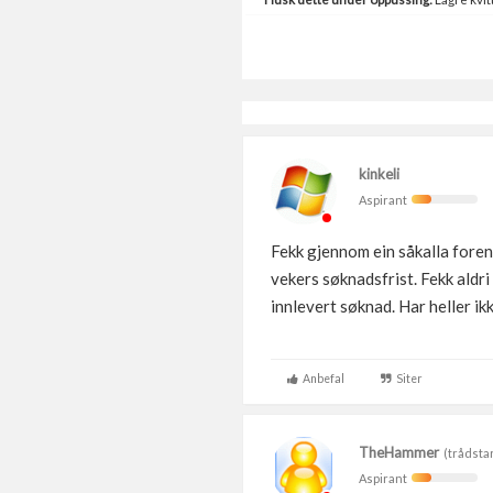
kinkeli
Aspirant
Fekk gjennom ein såkalla foren
vekers søknadsfrist. Fekk aldri
innlevert søknad. Har heller i
Anbefal
Siter
TheHammer
(trådsta
Aspirant