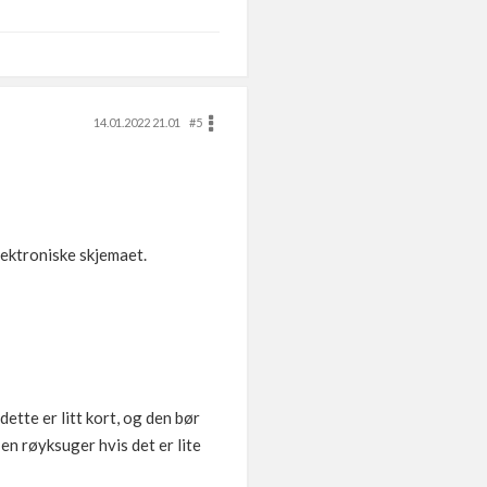
14.01.2022 21.01
#5
lektroniske skjemaet.
 dette er litt kort, og den bør
en røyksuger hvis det er lite