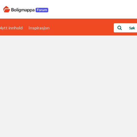
Nytt innhold
Inspirasjon
Boligens papirer
Den enkleste måten å få papirene i orden
rav
Verdi & økonomi
Din største investering
Papirer som mangler
Skaff dokumentasjon som mangler
Kom i gang med Boligmappa
Se din bolig? Klikk her