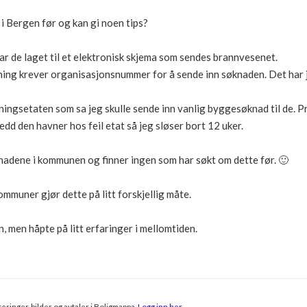
 i Bergen før og kan gi noen tips?
r de laget til et elektronisk skjema som sendes brannvesenet.
sning krever organisasjonsnummer for å sende inn søknaden. Det har 
ingsetaten som sa jeg skulle sende inn vanlig byggesøknad til de. Pr
dd den havner hos feil etat så jeg sløser bort 12 uker.
adene i kommunen og finner ingen som har søkt om dette før. 🙂
ommuner gjør dette på litt forskjellig måte.
, men håpte på litt erfaringer i mellomtiden.
eringer, bilder og avtaler i Boligmappa.
Logg inn her