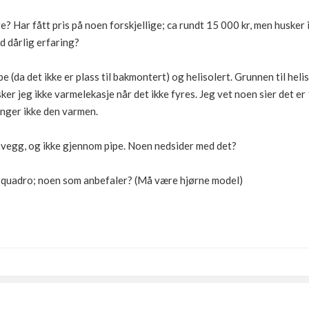
lge? Har fått pris på noen forskjellige; ca rundt 15 000 kr, men husker
d dårlig erfaring?
e (da det ikke er plass til bakmontert) og helisolert. Grunnen til heli
sker jeg ikke varmelekasje når det ikke fyres. Jeg vet noen sier det e
enger ikke den varmen.
ra vegg, og ikke gjennom pipe. Noen nedsider med det?
r quadro; noen som anbefaler? (Må være hjørne model)