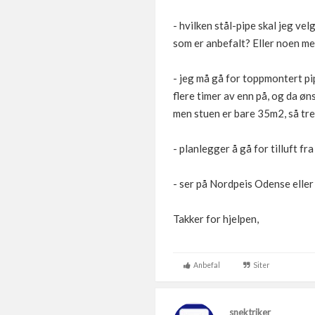
- hvilken stål-pipe skal jeg ve
som er anbefalt? Eller noen me
- jeg må gå for toppmontert pip
flere timer av enn på, og da øn
men stuen er bare 35m2, så tr
- planlegger å gå for tilluft f
- ser på Nordpeis Odense elle
Takker for hjelpen,
Anbefal
Siter
snektriker