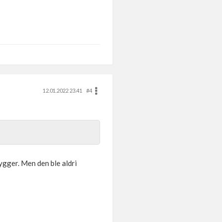
12.01.2022 23.41
#4
ygger. Men den ble aldri