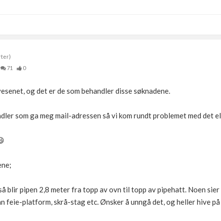
rter)
71
0
esenet, og det er de som behandler disse søknadene.
andler som ga meg mail-adressen så vi kom rundt problemet med det e
😄
ene;
t så blir pipen 2,8 meter fra topp av ovn til topp av pipehatt. Noen sier
 feie-platform, skrå-stag etc. Ønsker å unngå det, og heller hive på 