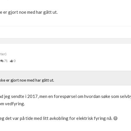
e er gjort noe med har gått ut.
rter)
71
0
kke er gjort noe med har gått ut.
ad jeg sendte i 2017, men en forespørsel om hvordan søke som selvb
 om vedfyring.
g det var på tide med litt avkobling for elektrisk fyring nå. 😄