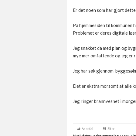
Er det noen som har gjort dette
På hjemmesiden til kommunen ha
Problemet er deres digitale lø
Jeg snakket da med plan og bygn
mye mer omfattende og jeg er re
Jeg har søk gjennom byggesøkn
Det er ekstra morsomt at alle k
Jeg ringer brannvesnet i morgen
Anbefal
Siter
Husk dette under oppussing:
Lagre kvitt