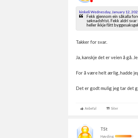
kinkeli Wednesday, January 12, 20
Fekk gjennom ein såkalla for
søknadsfrist. Fekk aldri svar
heller ikkje fått byggesaksge
Takker for svar.
Ja, kanskje det er veien å gå. J
For å være helt ærlig, hadde j
Det er godt mulig jeg tar det 
Anbefal
Siter
TSt
Høvding