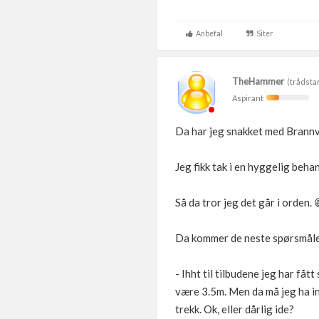
Anbefal
Siter
TheHammer
(trådsta
Aspirant
Da har jeg snakket med Brannv
Jeg fikk tak i en hyggelig beh
Så da tror jeg det går i orden. 
Da kommer de neste spørsmål
- Ihht til tilbudene jeg har fåt
være 3.5m. Men da må jeg ha inn
trekk. Ok, eller dårlig ide?