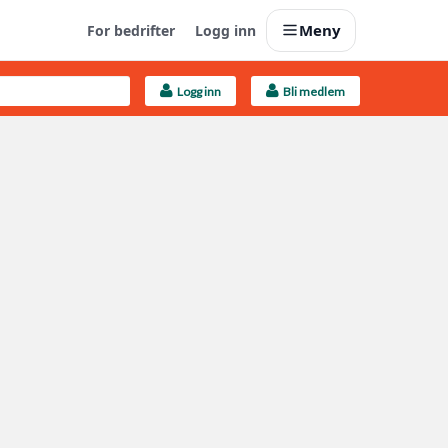
Meny
For bedrifter
Logg inn
Logg inn
Bli medlem
Last opp selv
Ta vare på fargekoder og kvitteringer
Finn håndverkere
Søk blant 9000 bedrifter
Kundeservice
Få svar på det du lurer på
Boligmappa+
Nytt
Få mer ut av Boligmappa