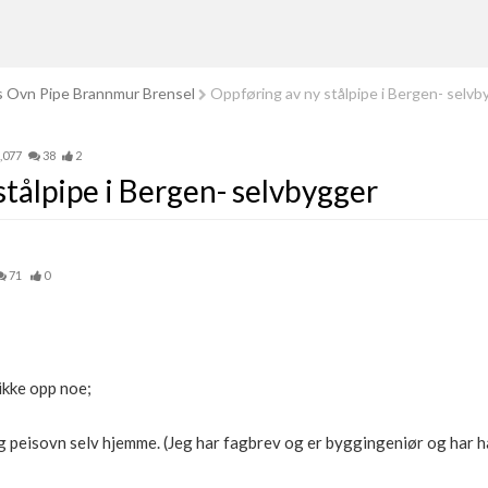
s Ovn Pipe Brannmur Brensel
Oppføring av ny stålpipe i Bergen- selvb
,077
38
2
stålpipe i Bergen- selvbygger
71
0
 ikke opp noe;
 og peisovn selv hjemme. (Jeg har fagbrev og er byggingeniør og har h