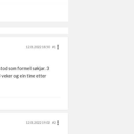
12.01.2022 18.50
#1
tod som formell søkjar. 3
3 veker og ein time etter
12.01.2022 19.02
#2