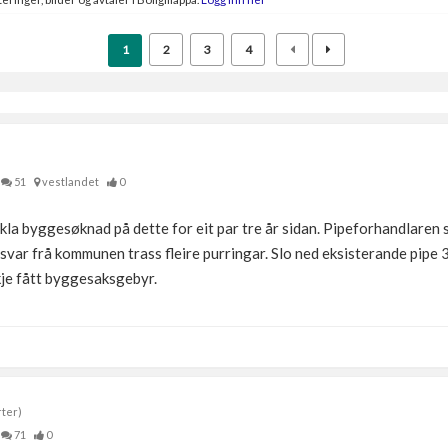
1
2
3
4
51
vestlandet
0
kla byggesøknad på dette for eit par tre år sidan. Pipeforhandlaren s
 svar frå kommunen trass fleire purringar. Slo ned eksisterande pipe 
kkje fått byggesaksgebyr.
rter)
71
0