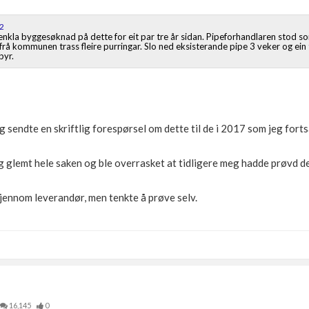
22
enkla byggesøknad på dette for eit par tre år sidan. Pipeforhandlaren stod so
 frå kommunen trass fleire purringar. Slo ned eksisterande pipe 3 veker og ein
byr.
eg sendte en skriftlig forespørsel om dette til de i 2017 som jeg forts
eg glemt hele saken og ble overrasket at tidligere meg hadde prøvd de
gjennom leverandør, men tenkte å prøve selv.
16,145
0