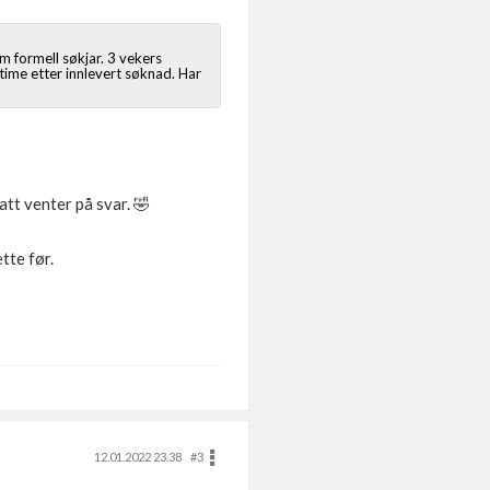
m formell søkjar. 3 vekers
 time etter innlevert søknad. Har
att venter på svar. 🤣
tte før.
12.01.2022 23.38
#3