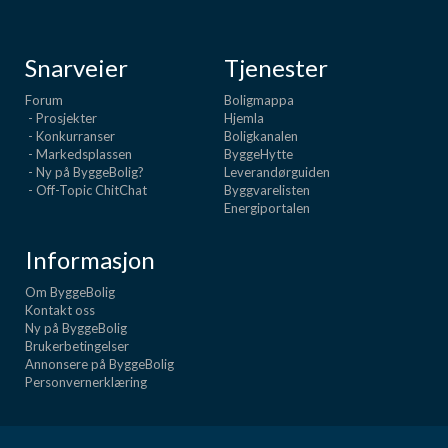
Snarveier
Tjenester
Forum
Boligmappa
- Prosjekter
Hjemla
- Konkurranser
Boligkanalen
- Markedsplassen
ByggeHytte
- Ny på ByggeBolig?
Leverandørguiden
- Off-Topic ChitChat
Byggvarelisten
Energiportalen
Informasjon
Om ByggeBolig
Kontakt oss
Ny på ByggeBolig
Brukerbetingelser
Annonsere på ByggeBolig
Personvernerklæring