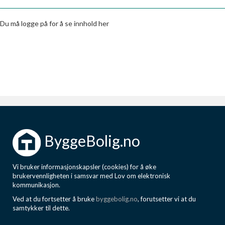
Boligmappa+
Nytt
Få mer ut av Boligmappa
Du må logge på for å se innhold her
ByggeBolig.no
Vi bruker informasjonskapsler (cookies) for å øke
brukervennligheten i samsvar med Lov om elektronisk
kommunikasjon.
Ved at du fortsetter å bruke
byggebolig.no
, forutsetter vi at du
samtykker til dette.