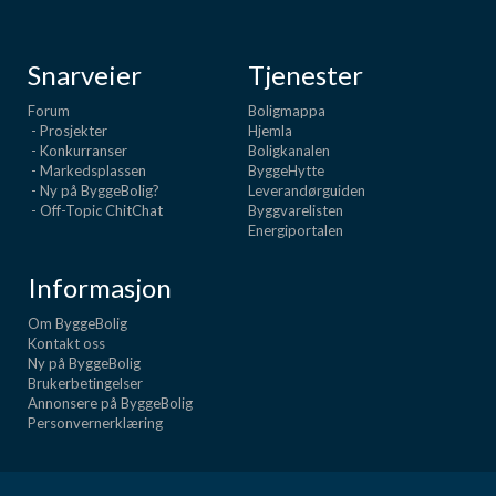
Snarveier
Tjenester
Forum
Boligmappa
- Prosjekter
Hjemla
- Konkurranser
Boligkanalen
- Markedsplassen
ByggeHytte
- Ny på ByggeBolig?
Leverandørguiden
- Off-Topic ChitChat
Byggvarelisten
Energiportalen
Informasjon
Om ByggeBolig
Kontakt oss
Ny på ByggeBolig
Brukerbetingelser
Annonsere på ByggeBolig
Personvernerklæring