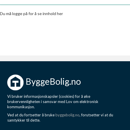
Boligmappa+
Nytt
Få mer ut av Boligmappa
Du må logge på for å se innhold her
ByggeBolig.no
Vi bruker informasjonskapsler (cookies) for å øke
brukervennligheten i samsvar med Lov om elektronisk
kommunikasjon.
Ved at du fortsetter å bruke
byggebolig.no
, forutsetter vi at du
samtykker til dette.