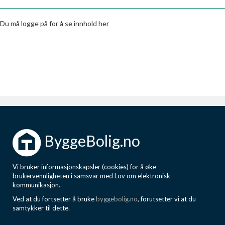
Boligmappa+
Nytt
Få mer ut av Boligmappa
Du må logge på for å se innhold her
ByggeBolig.no
Vi bruker informasjonskapsler (cookies) for å øke
brukervennligheten i samsvar med Lov om elektronisk
kommunikasjon.
Ved at du fortsetter å bruke
byggebolig.no
, forutsetter vi at du
samtykker til dette.