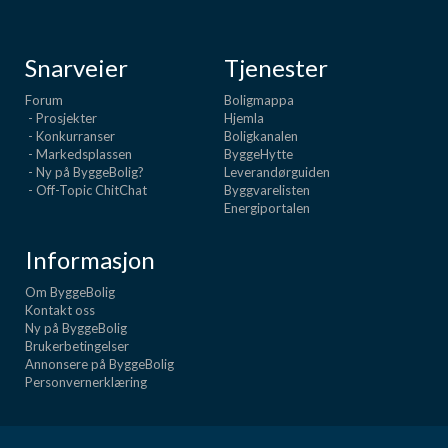
Snarveier
Tjenester
Forum
Boligmappa
- Prosjekter
Hjemla
- Konkurranser
Boligkanalen
- Markedsplassen
ByggeHytte
- Ny på ByggeBolig?
Leverandørguiden
- Off-Topic ChitChat
Byggvarelisten
Energiportalen
Informasjon
Om ByggeBolig
Kontakt oss
Ny på ByggeBolig
Brukerbetingelser
Annonsere på ByggeBolig
Personvernerklæring