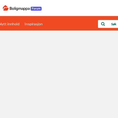
Nytt innhold
Inspirasjon
Boligens papirer
Den enkleste måten å få papirene i orden
rav
Verdi & økonomi
Din største investering
Papirer som mangler
Skaff dokumentasjon som mangler
Kom i gang med Boligmappa
Se din bolig? Klikk her