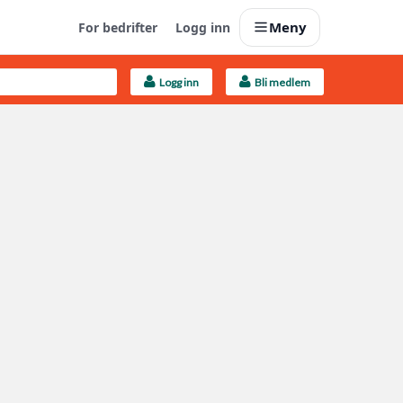
Meny
For bedrifter
Logg inn
Logg inn
Bli medlem
Last opp selv
Ta vare på fargekoder og kvitteringer
Finn håndverkere
Søk blant 9000 bedrifter
Kundeservice
Få svar på det du lurer på
Boligmappa+
Nytt
Få mer ut av Boligmappa