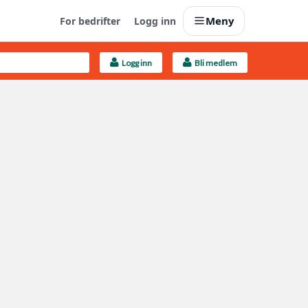
Meny
For bedrifter
Logg inn
Logg inn
Bli medlem
Last opp selv
Ta vare på fargekoder og kvitteringer
Finn håndverkere
Søk blant 9000 bedrifter
Kundeservice
Få svar på det du lurer på
Boligmappa+
Nytt
Få mer ut av Boligmappa