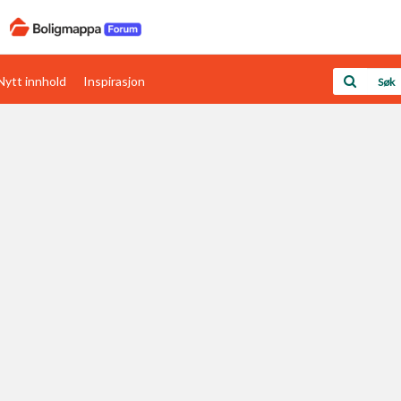
Nytt innhold
Inspirasjon
Boligens papirer
Den enkleste måten å få papirene i orden
rav
Verdi & økonomi
Din største investering
Papirer som mangler
Skaff dokumentasjon som mangler
Kom i gang med Boligmappa
Se din bolig? Klikk her