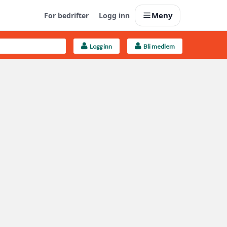
Meny
For bedrifter
Logg inn
Logg inn
Bli medlem
Last opp selv
Ta vare på fargekoder og kvitteringer
Finn håndverkere
Søk blant 9000 bedrifter
Kundeservice
Få svar på det du lurer på
Boligmappa+
Nytt
Få mer ut av Boligmappa