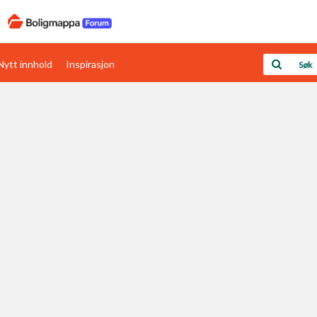
Nytt innhold
Inspirasjon
Boligens papirer
Den enkleste måten å få papirene i orden
rav
Verdi & økonomi
Din største investering
Papirer som mangler
Skaff dokumentasjon som mangler
Kom i gang med Boligmappa
Se din bolig? Klikk her