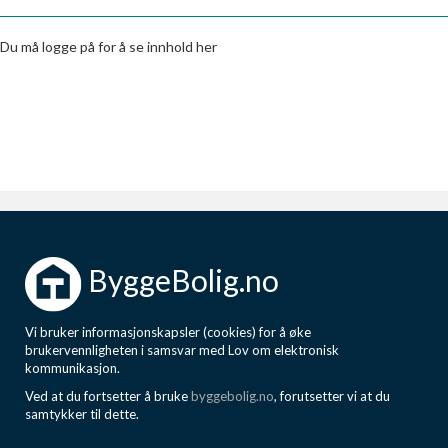
Boligmappa+
Nytt
Få mer ut av Boligmappa
Du må logge på for å se innhold her
ByggeBolig.no
Vi bruker informasjonskapsler (cookies) for å øke
brukervennligheten i samsvar med Lov om elektronisk
kommunikasjon.
Ved at du fortsetter å bruke
byggebolig.no
, forutsetter vi at du
samtykker til dette.