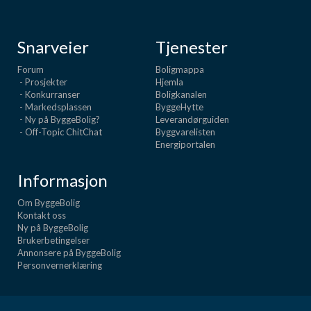
Snarveier
Tjenester
Forum
Boligmappa
- Prosjekter
Hjemla
- Konkurranser
Boligkanalen
- Markedsplassen
ByggeHytte
- Ny på ByggeBolig?
Leverandørguiden
- Off-Topic ChitChat
Byggvarelisten
Energiportalen
Informasjon
Om ByggeBolig
Kontakt oss
Ny på ByggeBolig
Brukerbetingelser
Annonsere på ByggeBolig
Personvernerklæring