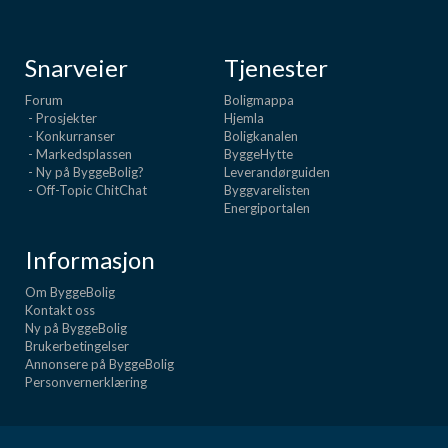
Snarveier
Tjenester
Forum
Boligmappa
- Prosjekter
Hjemla
- Konkurranser
Boligkanalen
- Markedsplassen
ByggeHytte
- Ny på ByggeBolig?
Leverandørguiden
- Off-Topic ChitChat
Byggvarelisten
Energiportalen
Informasjon
Om ByggeBolig
Kontakt oss
Ny på ByggeBolig
Brukerbetingelser
Annonsere på ByggeBolig
Personvernerklæring