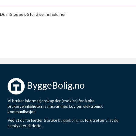
Boligmappa+
Nytt
Få mer ut av Boligmappa
Du må logge på for å se innhold her
ByggeBolig.no
Vi bruker informasjonskapsler (cookies) for å øke
brukervennligheten i samsvar med Lov om elektronisk
kommunikasjon.
Ved at du fortsetter å bruke
byggebolig.no
, forutsetter vi at du
samtykker til dette.