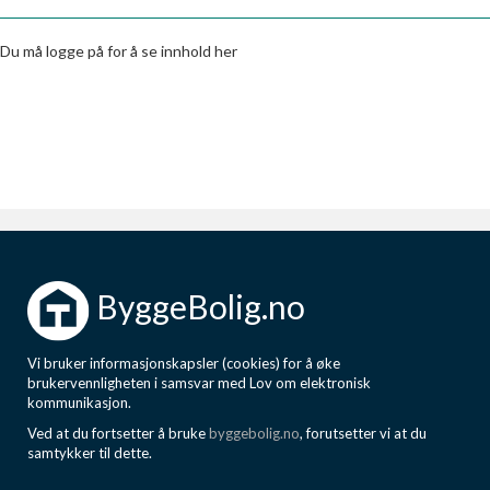
Boligmappa+
Nytt
Få mer ut av Boligmappa
Du må logge på for å se innhold her
ByggeBolig.no
Vi bruker informasjonskapsler (cookies) for å øke
brukervennligheten i samsvar med Lov om elektronisk
kommunikasjon.
Ved at du fortsetter å bruke
byggebolig.no
, forutsetter vi at du
samtykker til dette.