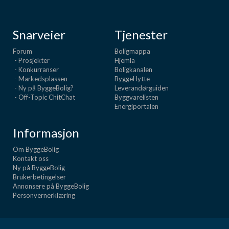
Snarveier
Tjenester
Forum
Boligmappa
- Prosjekter
Hjemla
- Konkurranser
Boligkanalen
- Markedsplassen
ByggeHytte
- Ny på ByggeBolig?
Leverandørguiden
- Off-Topic ChitChat
Byggvarelisten
Energiportalen
Informasjon
Om ByggeBolig
Kontakt oss
Ny på ByggeBolig
Brukerbetingelser
Annonsere på ByggeBolig
Personvernerklæring