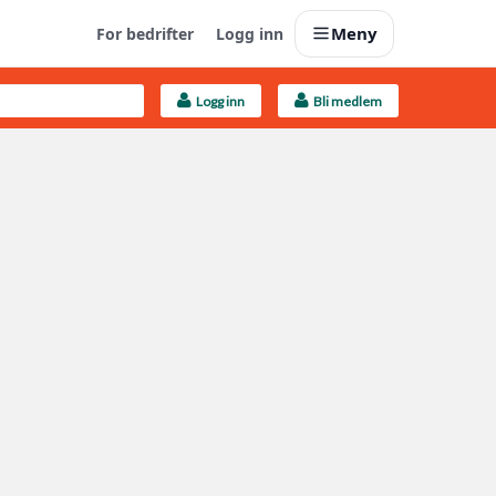
Meny
For bedrifter
Logg inn
Logg inn
Bli medlem
Last opp selv
Ta vare på fargekoder og kvitteringer
Finn håndverkere
Søk blant 9000 bedrifter
Kundeservice
Få svar på det du lurer på
Boligmappa+
Nytt
Få mer ut av Boligmappa