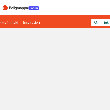
Nytt innhold
Inspirasjon
Boligens papirer
Den enkleste måten å få papirene i orden
rav
Verdi & økonomi
Din største investering
Papirer som mangler
Skaff dokumentasjon som mangler
Kom i gang med Boligmappa
Se din bolig? Klikk her