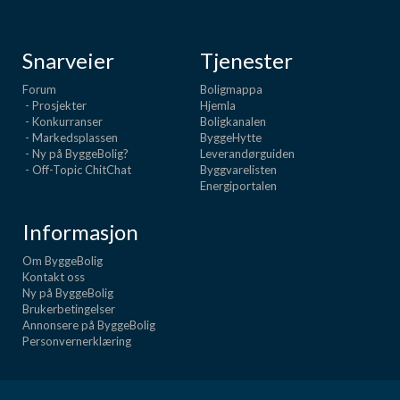
Snarveier
Tjenester
Forum
Boligmappa
- Prosjekter
Hjemla
- Konkurranser
Boligkanalen
- Markedsplassen
ByggeHytte
- Ny på ByggeBolig?
Leverandørguiden
- Off-Topic ChitChat
Byggvarelisten
Energiportalen
Informasjon
Om ByggeBolig
Kontakt oss
Ny på ByggeBolig
Brukerbetingelser
Annonsere på ByggeBolig
Personvernerklæring