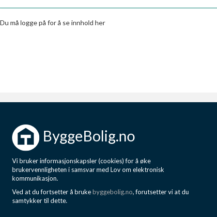
Boligmappa+
Nytt
Få mer ut av Boligmappa
Du må logge på for å se innhold her
ByggeBolig.no
Vi bruker informasjonskapsler (cookies) for å øke
brukervennligheten i samsvar med Lov om elektronisk
kommunikasjon.
Ved at du fortsetter å bruke
byggebolig.no
, forutsetter vi at du
samtykker til dette.