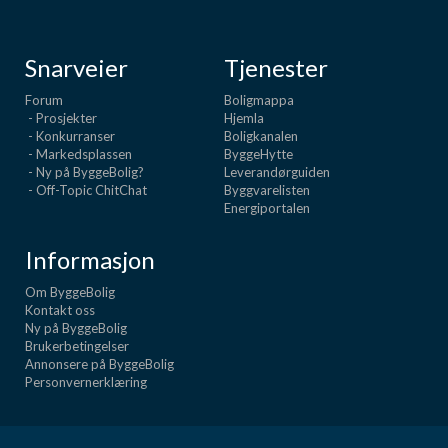
Snarveier
Tjenester
Forum
Boligmappa
- Prosjekter
Hjemla
- Konkurranser
Boligkanalen
- Markedsplassen
ByggeHytte
- Ny på ByggeBolig?
Leverandørguiden
- Off-Topic ChitChat
Byggvarelisten
Energiportalen
Informasjon
Om ByggeBolig
Kontakt oss
Ny på ByggeBolig
Brukerbetingelser
Annonsere på ByggeBolig
Personvernerklæring