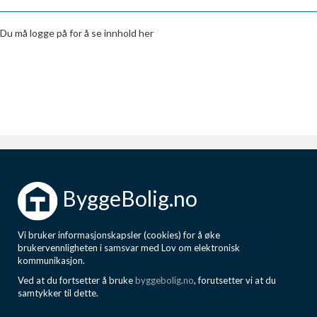
Boligmappa+
Nytt
Få mer ut av Boligmappa
Du må logge på for å se innhold her
ByggeBolig.no
Vi bruker informasjonskapsler (cookies) for å øke
brukervennligheten i samsvar med Lov om elektronisk
kommunikasjon.
Ved at du fortsetter å bruke
byggebolig.no
, forutsetter vi at du
samtykker til dette.