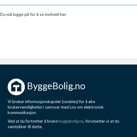
Boligmappa+
Nytt
Få mer ut av Boligmappa
Du må logge på for å se innhold her
ByggeBolig.no
Vi bruker informasjonskapsler (cookies) for å øke
brukervennligheten i samsvar med Lov om elektronisk
kommunikasjon.
Ved at du fortsetter å bruke
byggebolig.no
, forutsetter vi at du
samtykker til dette.