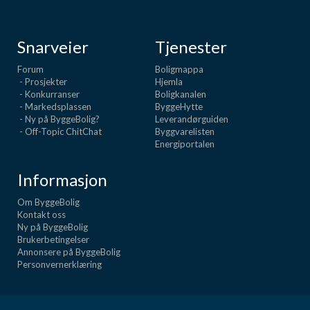
Snarveier
Tjenester
Forum
Boligmappa
- Prosjekter
Hjemla
- Konkurranser
Boligkanalen
- Markedsplassen
ByggeHytte
- Ny på ByggeBolig?
Leverandørguiden
- Off-Topic ChitChat
Byggvarelisten
Energiportalen
Informasjon
Om ByggeBolig
Kontakt oss
Ny på ByggeBolig
Brukerbetingelser
Annonsere på ByggeBolig
Personvernerklæring