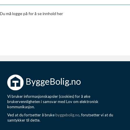
Boligmappa+
Nytt
Få mer ut av Boligmappa
Du må logge på for å se innhold her
ByggeBolig.no
Vi bruker informasjonskapsler (cookies) for å øke
brukervennligheten i samsvar med Lov om elektronisk
kommunikasjon.
Ved at du fortsetter å bruke
byggebolig.no
, forutsetter vi at du
samtykker til dette.