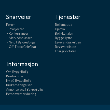
Snarveier
Tjenester
Forum
Boligmappa
- Prosjekter
Hjemla
- Konkurranser
Boligkanalen
- Markedsplassen
ByggeHytte
- Ny på ByggeBolig?
Leverandørguiden
- Off-Topic ChitChat
Byggvarelisten
Energiportalen
Informasjon
Om ByggeBolig
Kontakt oss
Ny på ByggeBolig
Brukerbetingelser
Annonsere på ByggeBolig
Personvernerklæring