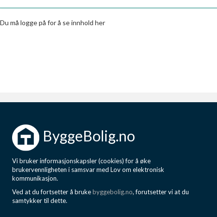
Boligmappa+
Nytt
Få mer ut av Boligmappa
Du må logge på for å se innhold her
ByggeBolig.no
Vi bruker informasjonskapsler (cookies) for å øke
brukervennligheten i samsvar med Lov om elektronisk
kommunikasjon.
Ved at du fortsetter å bruke
byggebolig.no
, forutsetter vi at du
samtykker til dette.