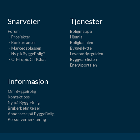
Snarveier
Tjenester
Forum
Boligmappa
- Prosjekter
Hjemla
- Konkurranser
Boligkanalen
- Markedsplassen
ByggeHytte
- Ny på ByggeBolig?
Leverandørguiden
- Off-Topic ChitChat
Byggvarelisten
Energiportalen
Informasjon
Om ByggeBolig
Kontakt oss
Ny på ByggeBolig
Brukerbetingelser
Annonsere på ByggeBolig
Personvernerklæring