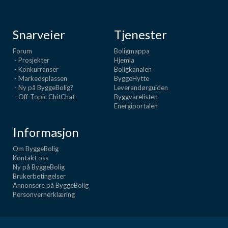
Snarveier
Tjenester
Forum
Boligmappa
- Prosjekter
Hjemla
- Konkurranser
Boligkanalen
- Markedsplassen
ByggeHytte
- Ny på ByggeBolig?
Leverandørguiden
- Off-Topic ChitChat
Byggvarelisten
Energiportalen
Informasjon
Om ByggeBolig
Kontakt oss
Ny på ByggeBolig
Brukerbetingelser
Annonsere på ByggeBolig
Personvernerklæring