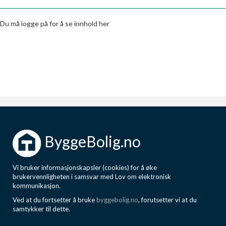
Boligmappa+
Nytt
Få mer ut av Boligmappa
Du må logge på for å se innhold her
ByggeBolig.no
Vi bruker informasjonskapsler (cookies) for å øke
brukervennligheten i samsvar med Lov om elektronisk
kommunikasjon.
Ved at du fortsetter å bruke
byggebolig.no
, forutsetter vi at du
samtykker til dette.