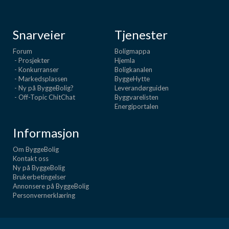
Snarveier
Tjenester
Forum
Boligmappa
- Prosjekter
Hjemla
- Konkurranser
Boligkanalen
- Markedsplassen
ByggeHytte
- Ny på ByggeBolig?
Leverandørguiden
- Off-Topic ChitChat
Byggvarelisten
Energiportalen
Informasjon
Om ByggeBolig
Kontakt oss
Ny på ByggeBolig
Brukerbetingelser
Annonsere på ByggeBolig
Personvernerklæring