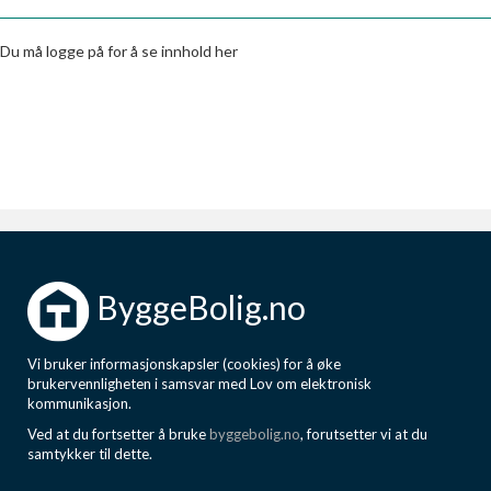
Boligmappa+
Nytt
Få mer ut av Boligmappa
Du må logge på for å se innhold her
ByggeBolig.no
Vi bruker informasjonskapsler (cookies) for å øke
brukervennligheten i samsvar med Lov om elektronisk
kommunikasjon.
Ved at du fortsetter å bruke
byggebolig.no
, forutsetter vi at du
samtykker til dette.