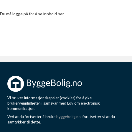
Boligmappa+
Nytt
Få mer ut av Boligmappa
Du må logge på for å se innhold her
ByggeBolig.no
Vi bruker informasjonskapsler (cookies) for å øke
brukervennligheten i samsvar med Lov om elektronisk
kommunikasjon.
Ved at du fortsetter å bruke
byggebolig.no
, forutsetter vi at du
samtykker til dette.