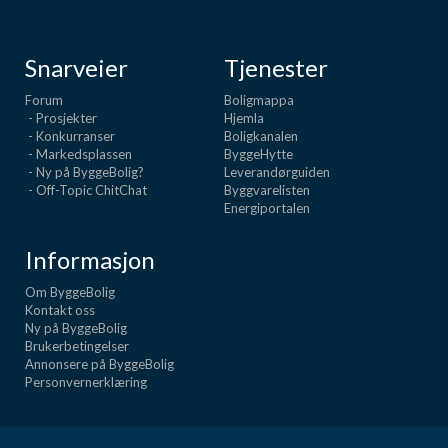
Snarveier
Tjenester
Forum
Boligmappa
- Prosjekter
Hjemla
- Konkurranser
Boligkanalen
- Markedsplassen
ByggeHytte
- Ny på ByggeBolig?
Leverandørguiden
- Off-Topic ChitChat
Byggvarelisten
Energiportalen
Informasjon
Om ByggeBolig
Kontakt oss
Ny på ByggeBolig
Brukerbetingelser
Annonsere på ByggeBolig
Personvernerklæring