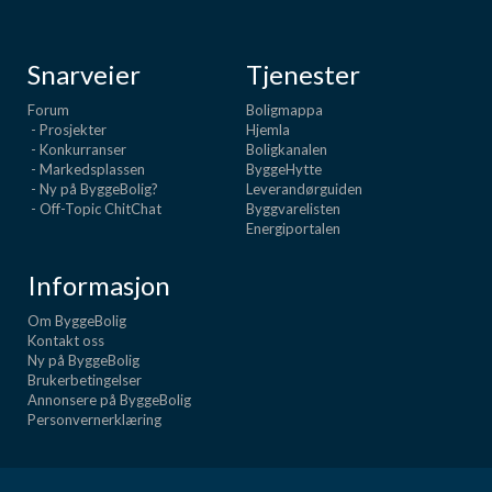
Snarveier
Tjenester
Forum
Boligmappa
- Prosjekter
Hjemla
- Konkurranser
Boligkanalen
- Markedsplassen
ByggeHytte
- Ny på ByggeBolig?
Leverandørguiden
- Off-Topic ChitChat
Byggvarelisten
Energiportalen
Informasjon
Om ByggeBolig
Kontakt oss
Ny på ByggeBolig
Brukerbetingelser
Annonsere på ByggeBolig
Personvernerklæring