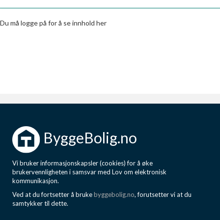
Boligmappa+
Nytt
Få mer ut av Boligmappa
Du må logge på for å se innhold her
ByggeBolig.no
Vi bruker informasjonskapsler (cookies) for å øke
brukervennligheten i samsvar med Lov om elektronisk
kommunikasjon.
Ved at du fortsetter å bruke
byggebolig.no
, forutsetter vi at du
samtykker til dette.