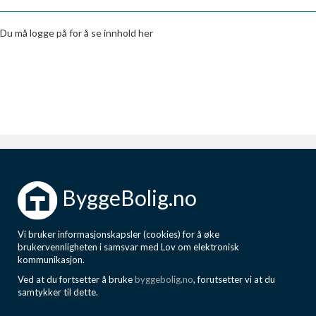
Boligmappa+
Nytt
Få mer ut av Boligmappa
Du må logge på for å se innhold her
ByggeBolig.no
Vi bruker informasjonskapsler (cookies) for å øke
brukervennligheten i samsvar med Lov om elektronisk
kommunikasjon.
Ved at du fortsetter å bruke
byggebolig.no
, forutsetter vi at du
samtykker til dette.