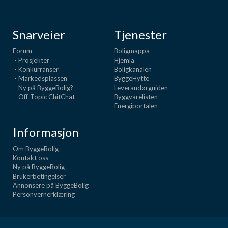
Snarveier
Tjenester
Forum
Boligmappa
- Prosjekter
Hjemla
- Konkurranser
Boligkanalen
- Markedsplassen
ByggeHytte
- Ny på ByggeBolig?
Leverandørguiden
- Off-Topic ChitChat
Byggvarelisten
Energiportalen
Informasjon
Om ByggeBolig
Kontakt oss
Ny på ByggeBolig
Brukerbetingelser
Annonsere på ByggeBolig
Personvernerklæring