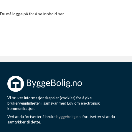
Boligmappa+
Nytt
Få mer ut av Boligmappa
Du må logge på for å se innhold her
ByggeBolig.no
Vi bruker informasjonskapsler (cookies) for å øke
brukervennligheten i samsvar med Lov om elektronisk
kommunikasjon.
Ved at du fortsetter å bruke
byggebolig.no
, forutsetter vi at du
samtykker til dette.