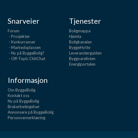
Snarveier
Tjenester
Forum
Boligmappa
- Prosjekter
Hjemla
- Konkurranser
Boligkanalen
- Markedsplassen
ByggeHytte
- Ny på ByggeBolig?
Leverandørguiden
- Off-Topic ChitChat
Byggvarelisten
Energiportalen
Informasjon
Om ByggeBolig
Kontakt oss
Ny på ByggeBolig
Brukerbetingelser
Annonsere på ByggeBolig
Personvernerklæring