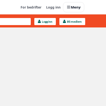
Meny
For bedrifter
Logg inn
Logg inn
Bli medlem
Last opp selv
Ta vare på fargekoder og kvitteringer
Finn håndverkere
Søk blant 9000 bedrifter
Kundeservice
Få svar på det du lurer på
Boligmappa+
Nytt
Få mer ut av Boligmappa