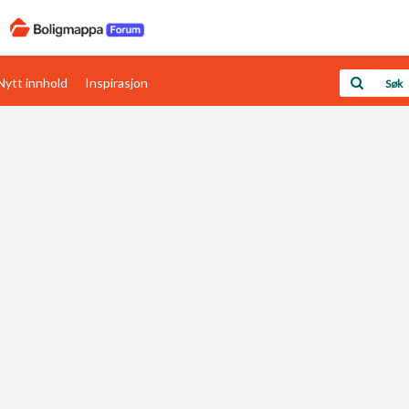
Nytt innhold
Inspirasjon
Boligens papirer
Den enkleste måten å få papirene i orden
rav
Verdi & økonomi
Din største investering
Papirer som mangler
Skaff dokumentasjon som mangler
Kom i gang med Boligmappa
Se din bolig? Klikk her