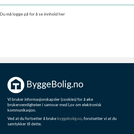
Boligmappa+
Nytt
Få mer ut av Boligmappa
Du må logge på for å se innhold her
ByggeBolig.no
Vi bruker informasjonskapsler (cookies) for å øke
brukervennligheten i samsvar med Lov om elektronisk
kommunikasjon.
Ved at du fortsetter å bruke
byggebolig.no
, forutsetter vi at du
samtykker til dette.