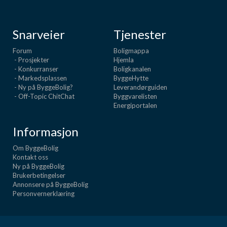
Snarveier
Tjenester
Forum
Boligmappa
- Prosjekter
Hjemla
- Konkurranser
Boligkanalen
- Markedsplassen
ByggeHytte
- Ny på ByggeBolig?
Leverandørguiden
- Off-Topic ChitChat
Byggvarelisten
Energiportalen
Informasjon
Om ByggeBolig
Kontakt oss
Ny på ByggeBolig
Brukerbetingelser
Annonsere på ByggeBolig
Personvernerklæring