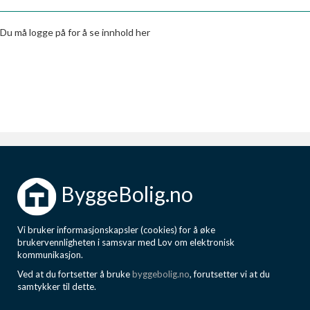
Boligmappa+
Nytt
Få mer ut av Boligmappa
Du må logge på for å se innhold her
ByggeBolig.no
Vi bruker informasjonskapsler (cookies) for å øke
brukervennligheten i samsvar med Lov om elektronisk
kommunikasjon.
Ved at du fortsetter å bruke
byggebolig.no
, forutsetter vi at du
samtykker til dette.