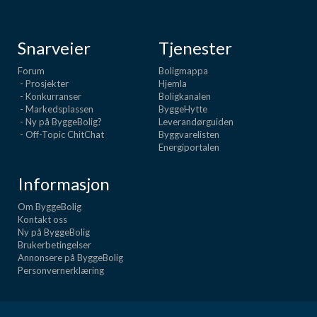
Snarveier
Tjenester
Forum
Boligmappa
- Prosjekter
Hjemla
- Konkurranser
Boligkanalen
- Markedsplassen
ByggeHytte
- Ny på ByggeBolig?
Leverandørguiden
- Off-Topic ChitChat
Byggvarelisten
Energiportalen
Informasjon
Om ByggeBolig
Kontakt oss
Ny på ByggeBolig
Brukerbetingelser
Annonsere på ByggeBolig
Personvernerklæring