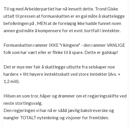
Til og med Arbeiderpartiet har nå innsett dette. Trond Giske
uttalt til pressen at formueskatten er en gal måte å skattelegge
befolkningen på , MEN at de foreløpig ikke hadde funnet noen
annen god måte å kompensere for et evnt. bortfall i inntekter.
Formueskatten rammer IKKE "rikingene" - den rammer VANLIGE
folk som har vært eller er flinke til å spare. Dette er galskap!
Det er mye mer fair å skattlegge utbytte fra selskaper noe
hardere + litt høyere inntektsskatt ved store inntekter (dvs. +
1,2 mill).
Hilsen en som tror, håper og drømmer om et regjeringsskifte ved
neste stortingsvalg.
Den regjeringen vi har nå er sååå jævlig bakstreverske og
mangler TOTALT nytenkning og visjoner for fremtiden.