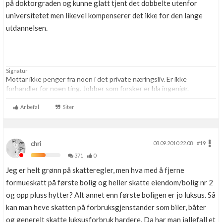
på doktorgraden og kunne glatt tjent det dobbelte utenfor
universitetet men likevel kompenserer det ikke for den lange
utdannelsen.
Signatur
Mottar ikke penger fra noen i det private næringsliv. Er ikke
forhandler for noen ting. Jobber som forsker er bla ingeniør.
Anbefal
Siter
chri
08.09.2010 22.08
#19
371
0
Jeg er helt grønn på skatteregler, men hva med å fjerne
formueskatt på første bolig og heller skatte eiendom/bolig nr 2
og opp pluss hytter? Alt annet enn første boligen er jo luksus. Så
kan man heve skatten på forbruksgjenstander som biler, båter
og generelt skatte luksusforbruk hardere. Da har man iallefall et