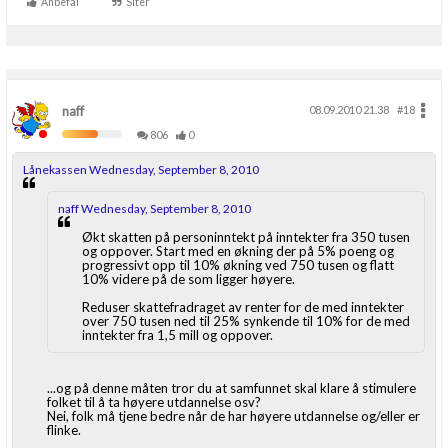
Anbefal
Siter
naff
08.09.2010 21.38
#18
806
0
Lånekassen Wednesday, September 8, 2010
naff Wednesday, September 8, 2010
Økt skatten på personinntekt på inntekter fra 350 tusen
og oppover. Start med en økning der på 5% poeng og
progressivt opp til 10% økning ved 750 tusen og flatt
10% videre på de som ligger høyere.
Reduser skattefradraget av renter for de med inntekter
over 750 tusen ned til 25% synkende til 10% for de med
inntekter fra 1,5 mill og oppover.
...og på denne måten tror du at samfunnet skal klare å stimulere
folket til å ta høyere utdannelse osv?
Nei, folk må tjene bedre når de har høyere utdannelse og/eller er
flinke.