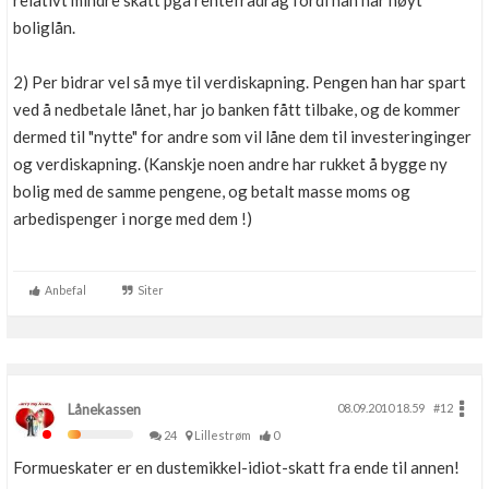
relativt mindre skatt pga rentefradrag fordi han har høyt
Boligmappa+
boliglån.
Nytt
Få mer ut av Boligmappa
2) Per bidrar vel så mye til verdiskapning. Pengen han har spart
ved å nedbetale lånet, har jo banken fått tilbake, og de kommer
dermed til "nytte" for andre som vil låne dem til investeringinger
og verdiskapning. (Kanskje noen andre har rukket å bygge ny
bolig med de samme pengene, og betalt masse moms og
arbedispenger i norge med dem !)
Anbefal
Siter
Lånekassen
08.09.2010 18.59
#12
24
Lillestrøm
0
Formueskater er en dustemikkel-idiot-skatt fra ende til annen!