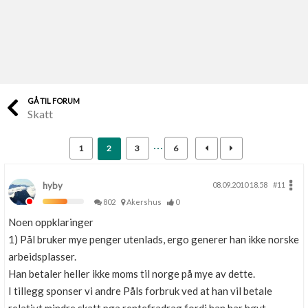
Last opp selv
Ta vare på fargekoder og kvitteringer
Verdi & økonomi
Din største investering
GÅ TIL FORUM
Skatt
Finn håndverkere
Søk blant 9000 bedrifter
1
2
3
6
Papirer som mangler
Skaff dokumentasjon som mangler
hyby
08.09.2010 18.58
#11
802
Akershus
0
Kundeservice
Noen oppklaringer
Få svar på det du lurer på
1) Pål bruker mye penger utenlads, ergo generer han ikke norske
arbeidsplasser.
Kom i gang med Boligmappa
Han betaler heller ikke moms til norge på mye av dette.
Se din bolig? Klikk her
I tillegg sponser vi andre Påls forbruk ved at han vil betale