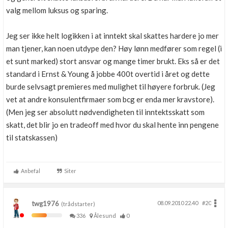
valg mellom luksus og sparing.
Jeg ser ikke helt logikken i at inntekt skal skattes hardere jo mer
man tjener, kan noen utdype den? Høy lønn medfører som regel (i
et sunt marked) stort ansvar og mange timer brukt. Eks så er det
standard i Ernst & Young å jobbe 400t overtid i året og dette
burde selvsagt premieres med mulighet til høyere forbruk. (Jeg
vet at andre konsulentfirmaer som bcg er enda mer kravstore).
(Men jeg ser absolutt nødvendigheten til inntektsskatt som
skatt, det blir jo en tradeoff med hvor du skal hente inn pengene
til statskassen)
Anbefal
Siter
twg1976
08.09.2010 22.40
#20
(trådstarter)
336
Ålesund
0