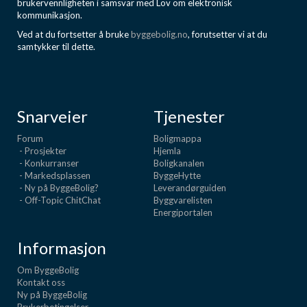
brukervennligheten i samsvar med Lov om elektronisk
kommunikasjon.
Ved at du fortsetter å bruke
byggebolig.no
, forutsetter vi at du
samtykker til dette.
Snarveier
Tjenester
Forum
Boligmappa
- Prosjekter
Hjemla
- Konkurranser
Boligkanalen
- Markedsplassen
ByggeHytte
- Ny på ByggeBolig?
Leverandørguiden
- Off-Topic ChitChat
Byggvarelisten
Energiportalen
Informasjon
Om ByggeBolig
Kontakt oss
Ny på ByggeBolig