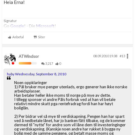
Heia Erna!
Signatur
Go
Google
! - Die
Microsoft
!
Anbefal
Siter
ATWindsor
08.09.2010 19.08
#13
3,217
0
hyby Wednesday, September 8, 2010
Noen oppklaringer
1) Pål bruker mye penger utenlads, ergo generer han ikke norske
arbeidsplasser.
Han betaler heller ikke moms til norge på mye av dette.
I tillegg sponser vi andre Påls forbruk ved at han vil betale
relativt mindre skatt pga rentefradrag fordi han har høyt
boliglån.
2) Per bidrar vel så mye til verdiskapning. Pengen han har spart
ved å nedbetale lånet, har jo banken fått tilbake, og de kommer
dermed til "nytte" for andre som vil låne dem til investeringinger
og verdiskapning. (Kanskje noen andre har rukket å bygge ny
bolig med de samme pengene, og betalt masse moms og