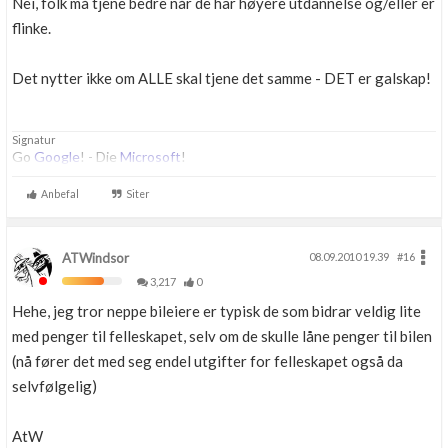
Nei, folk må tjene bedre når de har høyere utdannelse og/eller er
flinke.
Det nytter ikke om ALLE skal tjene det samme - DET er galskap!
Signatur
Go
Google
! - Die
Microsoft
!
Anbefal
Siter
ATWindsor
08.09.2010 19.39
#16
3,217
0
Hehe, jeg tror neppe bileiere er typisk de som bidrar veldig lite
med penger til felleskapet, selv om de skulle låne penger til bilen
(nå fører det med seg endel utgifter for felleskapet også da
selvfølgelig)
AtW