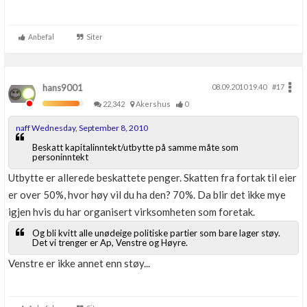
Anbefal
Siter
hans9001
08.09.2010 19.40
#17
22,342
Akershus
0
naff Wednesday, September 8, 2010
Beskatt kapitalinntekt/utbytte på samme måte som
personinntekt
Utbytte er allerede beskattete penger. Skatten fra fortak til eier
er over 50%, hvor høy vil du ha den? 70%. Da blir det ikke mye
igjen hvis du har organisert virksomheten som foretak.
Og bli kvitt alle unødeige politiske partier som bare lager støy.
Det vi trenger er Ap, Venstre og Høyre.
Venstre er ikke annet enn støy...