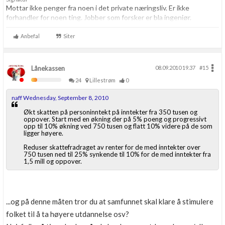
Mottar ikke penger fra noen i det private næringsliv. Er ikke
forhandler for noen ting. Jobber som forsker er bla ingeniør.
Anbefal
Siter
Lånekassen
08.09.2010 19.37
#15
24
Lillestrøm
0
naff Wednesday, September 8, 2010
Økt skatten på personinntekt på inntekter fra 350 tusen og
oppover. Start med en økning der på 5% poeng og progressivt
opp til 10% økning ved 750 tusen og flatt 10% videre på de som
ligger høyere.
Reduser skattefradraget av renter for de med inntekter over
750 tusen ned til 25% synkende til 10% for de med inntekter fra
1,5 mill og oppover.
...og på denne måten tror du at samfunnet skal klare å stimulere
folket til å ta høyere utdannelse osv?