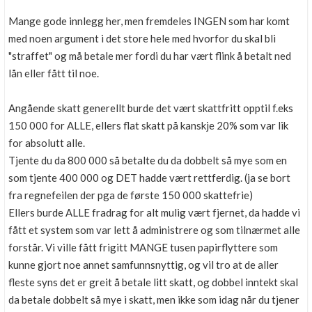
Mange gode innlegg her, men fremdeles INGEN som har komt
med noen argument i det store hele med hvorfor du skal bli
"straffet" og må betale mer fordi du har vært flink å betalt ned
lån eller fått til noe.
Angående skatt generellt burde det vært skattfritt opptil f.eks
150 000 for ALLE, ellers flat skatt på kanskje 20% som var lik
for absolutt alle.
Tjente du da 800 000 så betalte du da dobbelt så mye som en
som tjente 400 000 og DET hadde vært rettferdig. (ja se bort
fra regnefeilen der pga de første 150 000 skattefrie)
Ellers burde ALLE fradrag for alt mulig vært fjernet, da hadde vi
fått et system som var lett å administrere og som tilnærmet alle
forstår. Vi ville fått frigitt MANGE tusen papirflyttere som
kunne gjort noe annet samfunnsnyttig, og vil tro at de aller
fleste syns det er greit å betale litt skatt, og dobbel inntekt skal
da betale dobbelt så mye i skatt, men ikke som idag når du tjener