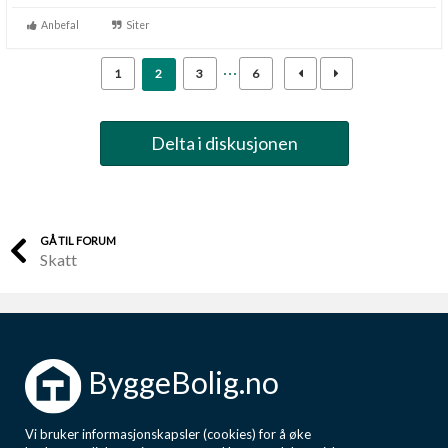
Anbefal
Siter
1
2
3
6
Delta i diskusjonen
GÅ TIL FORUM
Skatt
ByggeBolig.no
Vi bruker informasjonskapsler (cookies) for å øke