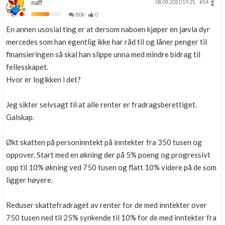
naff
08.09.2010 19.21
#14
806
0
En annen usosial ting er at dersom naboen kjøper en jævla dyr
mercedes som han egentlig ikke har råd til og låner penger til
finansieringen så skal han slippe unna med mindre bidrag til
fellesskapet.
Hvor er logikken i det?
Jeg sikter selvsagt til at alle renter er fradragsberettiget.
Galskap.
Økt skatten på personinntekt på inntekter fra 350 tusen og
oppover. Start med en økning der på 5% poeng og progressivt
opp til 10% økning ved 750 tusen og flatt 10% videre på de som
ligger høyere.
Reduser skattefradraget av renter for de med inntekter over
750 tusen ned til 25% synkende til 10% for de med inntekter fra