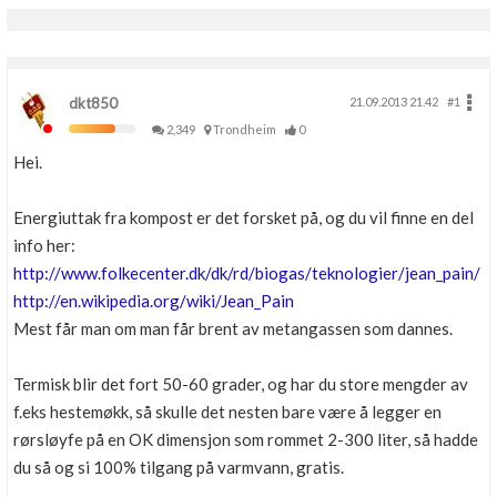
dkt850
21.09.2013 21.42
#1
2,349
Trondheim
0
Hei.
Energiuttak fra kompost er det forsket på, og du vil finne en del
info her:
http://www.folkecenter.dk/dk/rd/biogas/teknologier/jean_pain/
http://en.wikipedia.org/wiki/Jean_Pain
Mest får man om man får brent av metangassen som dannes.
Termisk blir det fort 50-60 grader, og har du store mengder av
f.eks hestemøkk, så skulle det nesten bare være å legger en
rørsløyfe på en OK dimensjon som rommet 2-300 liter, så hadde
du så og si 100% tilgang på varmvann, gratis.