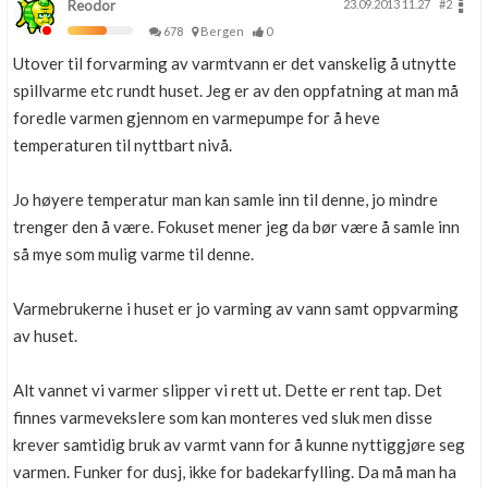
Reodor
23.09.2013 11.27
#2
678
Bergen
0
Utover til forvarming av varmtvann er det vanskelig å utnytte
spillvarme etc rundt huset. Jeg er av den oppfatning at man må
foredle varmen gjennom en varmepumpe for å heve
temperaturen til nyttbart nivå.
Jo høyere temperatur man kan samle inn til denne, jo mindre
trenger den å være. Fokuset mener jeg da bør være å samle inn
så mye som mulig varme til denne.
Varmebrukerne i huset er jo varming av vann samt oppvarming
av huset.
Alt vannet vi varmer slipper vi rett ut. Dette er rent tap. Det
finnes varmevekslere som kan monteres ved sluk men disse
krever samtidig bruk av varmt vann for å kunne nyttiggjøre seg
varmen. Funker for dusj, ikke for badekarfylling. Da må man ha