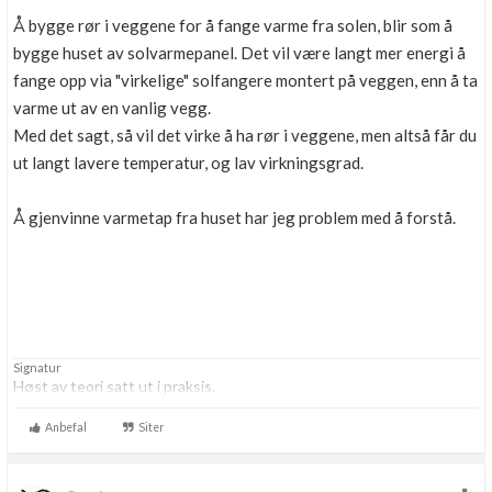
Å bygge rør i veggene for å fange varme fra solen, blir som å
bygge huset av solvarmepanel. Det vil være langt mer energi å
fange opp via "virkelige" solfangere montert på veggen, enn å ta
varme ut av en vanlig vegg.
Med det sagt, så vil det virke å ha rør i veggene, men altså får du
ut langt lavere temperatur, og lav virkningsgrad.
Å gjenvinne varmetap fra huset har jeg problem med å forstå.
Signatur
Høst av teori satt ut i praksis.
Anbefal
Siter