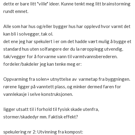
dette er bare litt "ville" ideer. Kunne tenkt meg litt brainstorming
Boligmappa+
rundt emnet.
Nytt
Få mer ut av Boligmappa
Alle som har hus og/eller bygger hus har opplevd hvor varmt det
kan bli i solvegger, tak ol.
det ene jeg har spekulert i er om det hadde vært mulig å bygge et
standard hus uten solfangere der du la røropplegg utvendig,
tak/vegger for å forvarme vann til varmtvannsberederen.
fordeler/bakdeler jeg kan tenke meg er:
Oppvarming fra solen+ utnyttelse av varmetap fra byggningen.
rørene ligger på vanntett plass, og minker dermed faren for
vannlekasje i selve konstruksjonen.
ligger utsatt til i forhold til fysisk skade utenfra,
stormer/skadedyr mm. Faktisk effekt?
spekulering nr 2: Utvinning fra kompost: