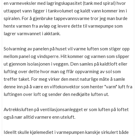
en varmeveksler med lagringskapasitet (tank med spiral) hvor
uttappet vann ligger i tankvolumet og kaldt vann kommer inn i
spiralen. For å gjenbruke tappevannsvarme tror jeg man burde
hente varmen fra avløp og levere dette til varmepumpe som
lagrer varmvannet i akktank.
Solvarming av panelen på huset vil varme luften som stiger opp
mellom panel og vindsperre. Hit kommer og varmen som slipper
ut gjennom isolasjonen i veggen. Den samles på kaldtloft eller
lufting over dette hvor man og ffår oppvarming av sol som
treffer taket. For meg virker den mest naturlige måte å samle
denne inn på å være en viftekonvektor som henter "varm" luft fra
luftingen over loft og sender den nedkjølte luften ut.
Avtrekksluften på ventilasjonsanlegget er som luften på loftet
også nær alltid varmere enn uteluft.
Ideellt skulle kjølemediet i varmepumpen kanskje sirkulert både