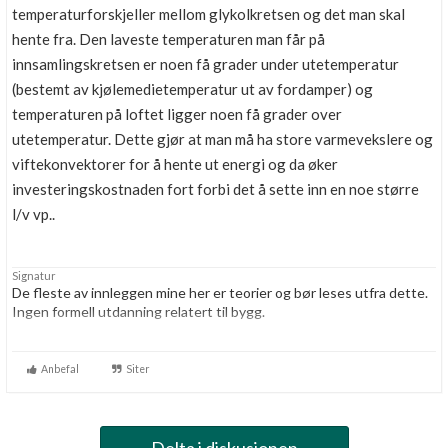
temperaturforskjeller mellom glykolkretsen og det man skal
hente fra. Den laveste temperaturen man får på
innsamlingskretsen er noen få grader under utetemperatur
(bestemt av kjølemedietemperatur ut av fordamper) og
temperaturen på loftet ligger noen få grader over
utetemperatur. Dette gjør at man må ha store varmevekslere og
viftekonvektorer for å hente ut energi og da øker
investeringskostnaden fort forbi det å sette inn en noe større
l/v vp..
Signatur
De fleste av innleggen mine her er teorier og bør leses utfra dette.
Ingen formell utdanning relatert til bygg.
Dette har jeg brukererfaringer med:
Teknikktank,peisinnsats med vannkappe, l/v varmepumpe,
Anbefal
Siter
veggvarme på badet, gulvvarme, råte i feilkonstruerte yttervegger,
El-bil Peugeot Ion.