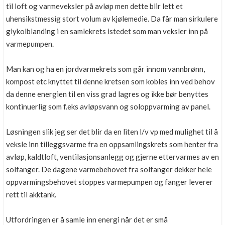
til loft og varmeveksler på avløp men dette blir lett et
uhensikstmessig stort volum av kjølemedie. Da får man sirkulere
glykolblanding i en samlekrets istedet som man veksler inn på
varmepumpen.
Man kan og ha en jordvarmekrets som går innom vannbrønn,
kompost etc knyttet til denne kretsen som kobles inn ved behov
da denne energien til en viss grad lagres og ikke bør benyttes
kontinuerlig som f.eks avløpsvann og soloppvarming av panel.
Løsningen slik jeg ser det blir da en liten l/v vp med mulighet til å
veksle inn tilleggsvarme fra en oppsamlingskrets som henter fra
avløp, kaldtloft, ventilasjonsanlegg og gjerne ettervarmes av en
solfanger. De dagene varmebehovet fra solfanger dekker hele
oppvarmingsbehovet stoppes varmepumpen og fanger leverer
rett til akktank.
Utfordringen er å samle inn energi når det er små