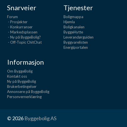
Snarveier
Tjenester
Forum
Boligmappa
- Prosjekter
Hjemla
- Konkurranser
Boligkanalen
- Markedsplassen
ByggeHytte
- Ny på ByggeBolig?
Leverandørguiden
- Off-Topic ChitChat
Byggvarelisten
Energiportalen
Informasjon
Om ByggeBolig
Kontakt oss
Ny på ByggeBolig
Brukerbetingelser
Annonsere på ByggeBolig
Personvernerklæring
© 2026
Byggebolig AS