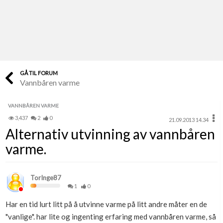
Last opp selv
Ta vare på fargekoder og kvitteringer
Verdi & økonomi
Din største investering
GÅ TIL FORUM
Vannbåren varme
Finn håndverkere
Søk blant 9000 bedrifter
VANNBÅREN VARME
3,437
2
0
21.09.2013 14.34
Papirer som mangler
Alternativ utvinning av vannbåren
Skaff dokumentasjon som mangler
varme.
Kundeservice
Få svar på det du lurer på
TorInge87
1
0
Kom i gang med Boligmappa
Har en tid lurt litt på å utvinne varme på litt andre måter en de
Se din bolig? Klikk her
"vanlige". har lite og ingenting erfaring med vannbåren varme, så