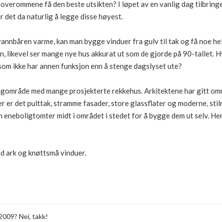
erommene få den beste utsikten? I løpet av en vanlig dag tilbringer
er det da naturlig å legge disse høyest.
nnbåren varme, kan man bygge vinduer fra gulv til tak og få noe hel
en, likevel ser mange nye hus akkurat ut som de gjorde på 90-tallet. 
som ikke har annen funksjon enn å stenge dagslyset ute?
ligområde med mange prosjekterte rekkehus. Arkitektene har gitt omr
r er det pulttak, stramme fasader, store glassflater og moderne, stil
n eneboligtomter midt i området i stedet for å bygge dem ut selv. Her
ed ark og knøttsmå vinduer.
2009? Nei, takk!