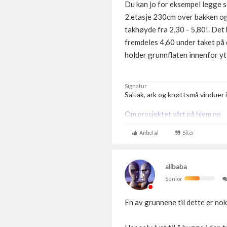
Du kan jo for eksempel legge
2.etasje 230cm over bakken og 
takhøyde fra 2,30 - 5,80!. Det 
fremdeles 4,60 under taket på 
holder grunnflaten innenfor y
Signatur
Saltak, ark og knøttsmå vinduer i
Om prosjektet vårt på hjem.no
Anbefal
Siter
alibaba
Senior
En av grunnene til dette er nok