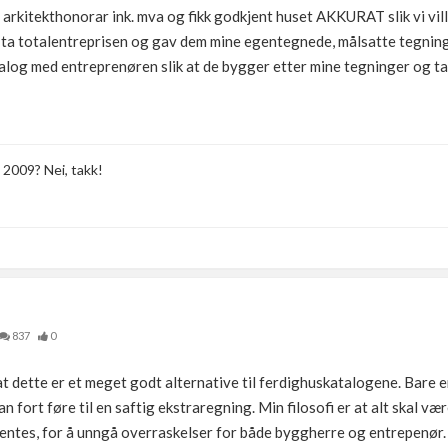
arkitekthonorar ink. mva og fikk godkjent huset AKKURAT slik vi ville
 å ta totalentreprisen og gav dem mine egentegnede, målsatte tegning
alog med entreprenøren slik at de bygger etter mine tegninger og t
 2009? Nei, takk!
837
0
dette er et meget godt alternative til ferdighuskatalogene. Bare en 
 fort føre til en saftig ekstraregning. Min filosofi er at alt skal væ
hentes, for å unngå overraskelser for både byggherre og entrepenør.