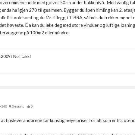
 soverommene nede med gulvet 50cm under bakkenivå. Med vanlig ta
enda ha igjen 270 til gesimsen. Bygger du åpen himling kan 2. etasj
blir litt voldsomt og du får tillegg i T-BRA, så hvis du trekker mønet
det høyeste. Da kan du leke deg med store vinduer og luftige løsning
tterveggene på 100m2 eller mindre.
 2009? Nei, takk!
340
ålesund
0
 at husleverandørene tar kunstig høye priser for alt som er litt uten