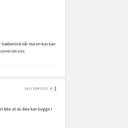
er bakkenivå når muren kun kan
m soverom osv.
24.11.2008 10.35
#2
l ikke at du ikke kan bygge i