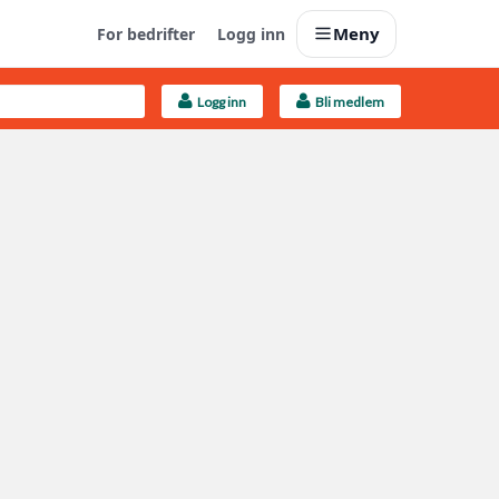
Meny
For bedrifter
Logg inn
Logg inn
Bli medlem
Last opp selv
Ta vare på fargekoder og kvitteringer
Finn håndverkere
Søk blant 9000 bedrifter
Kundeservice
Få svar på det du lurer på
Boligmappa+
Nytt
Få mer ut av Boligmappa