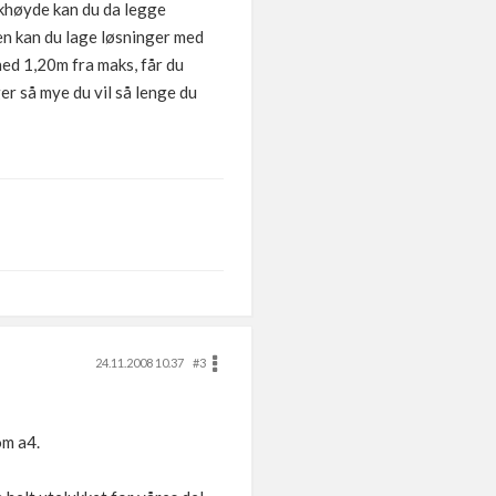
khøyde kan du da legge
en kan du lage løsninger med
 ned 1,20m fra maks, får du
er så mye du vil så lenge du
24.11.2008 10.37
#3
om a4.