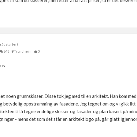
type stil som du skisserer, men etter å ha fått priser, så er det desverre
rådstarter)
648
Trondheim
0
us.
et noen grunnskisser. Disse tok jeg med til en arkitekt. Han kom med
g betydelig oppstramming av fasadene. Jeg tegnet om og vi gikk litt f
kitekten til å tegne endelige skisser og fasader og plan basert på m
gninger - mens det som det står en arkitektlogo på, går glatt igjenno