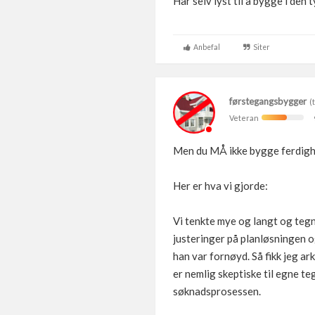
Har selv lyst til å bygge i den 
Anbefal
Siter
førstegangsbygger
(t
Veteran
Men du MÅ ikke bygge ferdigh
Her er hva vi gjorde:
Vi tenkte mye og langt og tegn
justeringer på planløsningen o
han var fornøyd. Så fikk jeg ar
er nemlig skeptiske til egne te
søknadsprosessen.