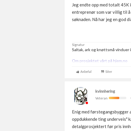
Jeg endte opp med totalt 45K i 
entreprenør som var villig til
søknaden. Nå har jeg en god di
Signatur
Saltak, ark og knøttsmå vinduer i
Om prosjektet vårt på hjem.no
Anbefal
Siter
kvinnhering
Veteran
Enig med førstegangsbygger at 
oppdukkende ting underveis" kan
detalgprosjektert før pris inn