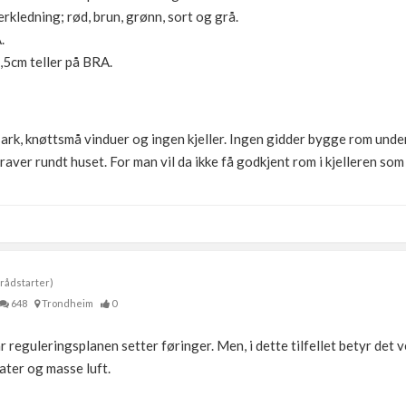
rkledning; rød, brun, grønn, sort og grå.
.
9,5cm teller på BRA.
 ark, knøttsmå vinduer og ingen kjeller. Ingen gidder bygge rom und
ver rundt huset. For man vil da ikke få godkjent rom i kjelleren so
rådstarter)
648
Trondheim
0
 reguleringsplanen setter føringer. Men, i dette tilfellet betyr det ve
later og masse luft.