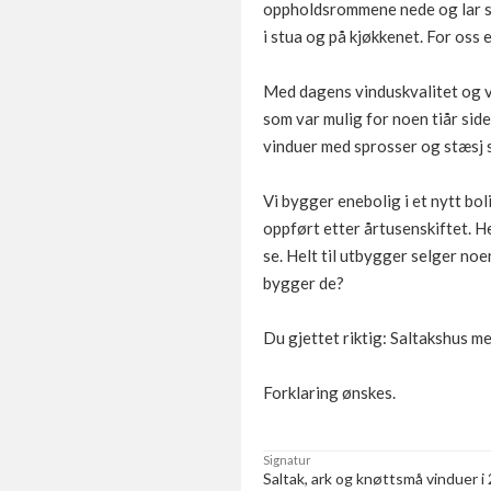
oppholdsrommene nede og lar sov
i stua og på kjøkkenet. For oss 
Med dagens vinduskvalitet og va
som var mulig for noen tiår sid
vinduer med sprosser og stæsj 
Vi bygger enebolig i et nytt bo
oppført etter årtusenskiftet. He
se. Helt til utbygger selger noe
bygger de?
Du gjettet riktig: Saltakshus m
Forklaring ønskes.
Signatur
Saltak, ark og knøttsmå vinduer i 