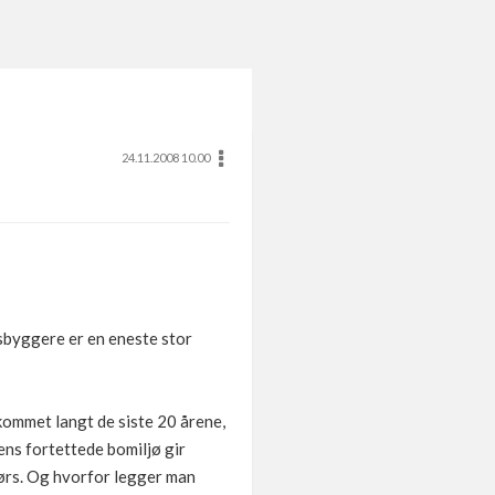
24.11.2008 10.00
sbyggere er en eneste stor
 kommet langt de siste 20 årene,
ens fortettede bomiljø gir
dørs. Og hvorfor legger man