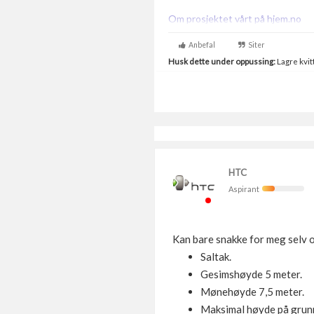
Om prosjektet vårt på hjem.no
Anbefal
Siter
Husk dette under oppussing:
Lagre kvitt
HTC
Aspirant
Kan bare snakke for meg selv o
Saltak.
Gesimshøyde 5 meter.
Mønehøyde 7,5 meter.
Maksimal høyde på grunn