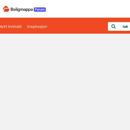
Nytt innhold
Inspirasjon
Boligens papirer
Den enkleste måten å få papirene i orden
rav
Verdi & økonomi
Din største investering
Papirer som mangler
Skaff dokumentasjon som mangler
Kom i gang med Boligmappa
Se din bolig? Klikk her