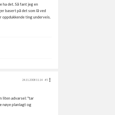
 ha det. Så fant jeg en
er basert på det som lå ved
ar oppdukkende ting underveis.
24.11.2008 11.14
#5
liten advarsel: "tar
re nøye planlagt og