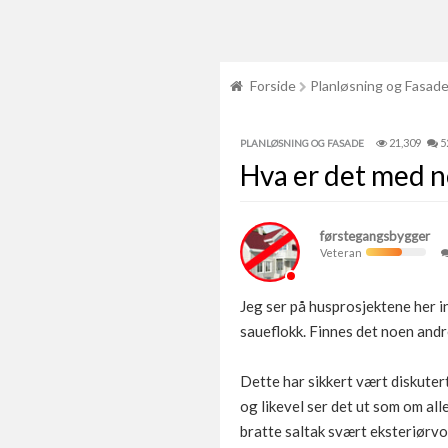
Forside
Planløsning og Fasad
21,309
5
PLANLØSNING OG FASADE
Hva er det med 
førstegangsbygger
Veteran
Jeg ser på husprosjektene her 
saueflokk. Finnes det noen andr
Dette har sikkert vært diskuter
og likevel ser det ut som om all
bratte saltak svært eksteriørvo