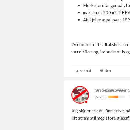
Mørke jordfarger på ytte
maksimalt 200m2 T-BRA
Alt kjellerareal over 18
Derfor blir det saltakshus med
være 50cm og forbud mot lysgra
Anbefal
Siter
førstegangsbygger
(t
Veteran
Jeg skjønner det sånn delvis når
litt stram stil med store glassf