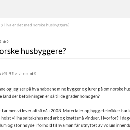
e
Hva er det med norske husbyggere?
2
0
norske husbyggere?
648
Trondheim
0
inne og jeg ser på hva naboene mine bygger og lurer på om norske hu
e land der befolkningen er så til de grader homogen?
t før men vi lever altså nå i 2008. Materialer og byggeteknikker har
e helst vil ha saltakshus med ark og knøttsmå vinduer. Hvorfor? I dag
lum og stor høyde i forhold til hva man får utnyttet av volum innen