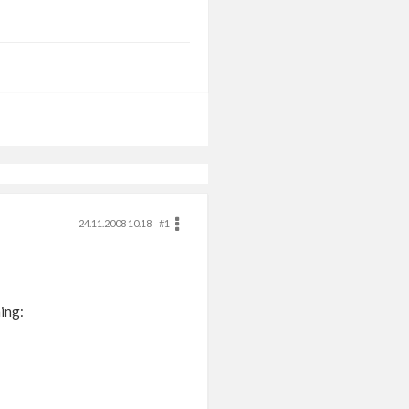
24.11.2008 10.18
#1
ing: