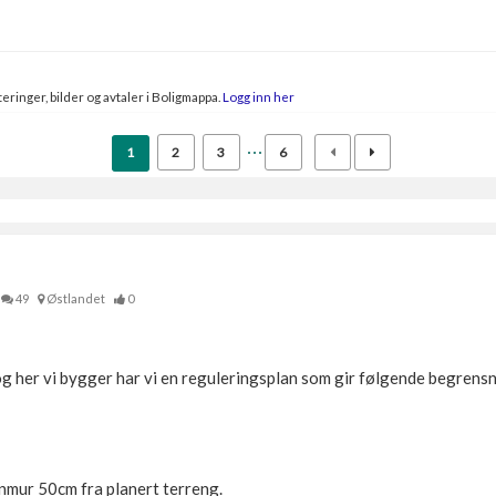
eringer, bilder og avtaler i Boligmappa.
Logg inn her
1
2
3
6
49
Østlandet
0
g her vi bygger har vi en reguleringsplan som gir følgende begrensn
mur 50cm fra planert terreng.