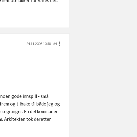
 helt utelukket for våres del..
24.11.2008 10.58
#4
 noen gode innspill - små
rem og tilbake til både jeg og
ine tegninger. En del kommuner
m. Arkitekten tok deretter