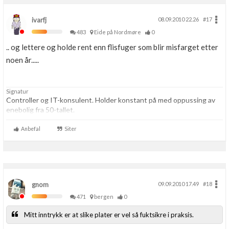
ivarfj
08.09.2010 22.26
#17
483
Eide på Nordmøre
0
.. og lettere og holde rent enn flisfuger som blir misfarget etter
noen år.....
Signatur
Controller og IT-konsulent. Holder konstant på med oppussing av
enebolig fra 50-tallet.
Anbefal
Siter
gnom
09.09.2010 17.49
#18
471
bergen
0
Mitt inntrykk er at slike plater er vel så fuktsikre i praksis.