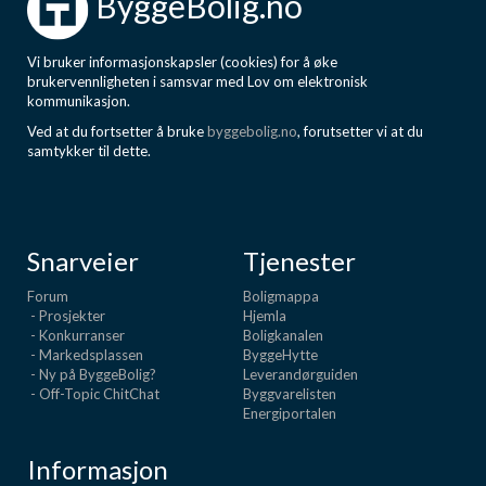
ByggeBolig.no
Vi bruker informasjonskapsler (cookies) for å øke
brukervennligheten i samsvar med Lov om elektronisk
kommunikasjon.
Ved at du fortsetter å bruke
byggebolig.no
, forutsetter vi at du
samtykker til dette.
Snarveier
Tjenester
Forum
Boligmappa
- Prosjekter
Hjemla
- Konkurranser
Boligkanalen
- Markedsplassen
ByggeHytte
- Ny på ByggeBolig?
Leverandørguiden
- Off-Topic ChitChat
Byggvarelisten
Energiportalen
Informasjon