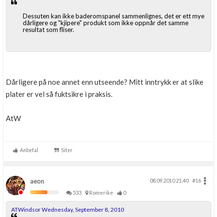
Dessuten kan ikke baderomspanel sammenlignes, det er ett mye
dårligere og "kjipere" produkt som ikke oppnår det samme
resultat som fliser.
Dårligere på noe annet enn utseende? Mitt inntrykk er at slike
plater er vel så fuktsikre i praksis.
AtW
Anbefal
Siter
aeon
08.09.2010 21.40
#16
533
Romerike
0
ATWindsor Wednesday, September 8, 2010