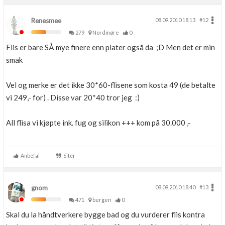
Renesmee
08.09.2010 18.13
#12
279
Nordmøre
0
Flis er bare SÅ mye finere enn plater også da ;D Men det er min
smak
Vel og merke er det ikke 30*60-flisene som kosta 49 (de betalte
vi 249,- for) . Disse var 20*40 tror jeg :)
All flisa vi kjøpte ink. fug og silikon +++ kom på 30.000 ,-
Anbefal
Siter
gnom
08.09.2010 18.40
#13
471
bergen
0
Skal du la håndtverkere bygge bad og du vurderer flis kontra