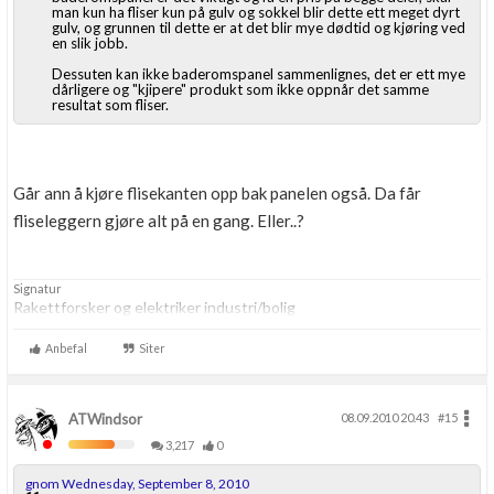
man kun ha fliser kun på gulv og sokkel blir dette ett meget dyrt
gulv, og grunnen til dette er at det blir mye dødtid og kjøring ved
en slik jobb.
Dessuten kan ikke baderomspanel sammenlignes, det er ett mye
dårligere og "kjipere" produkt som ikke oppnår det samme
resultat som fliser.
Går ann å kjøre flisekanten opp bak panelen også. Da får
fliseleggern gjøre alt på en gang. Eller..?
Signatur
Rakettforsker og elektriker industri/bolig
Anbefal
Siter
ATWindsor
08.09.2010 20.43
#15
3,217
0
gnom Wednesday, September 8, 2010