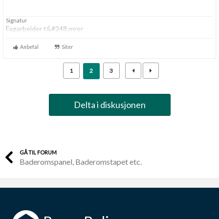
Signatur
Fagarbeider t&#248;mrer
Anbefal
Siter
1
2
3
Delta i diskusjonen
GÅ TIL FORUM
Baderomspanel, Baderomstapet etc.