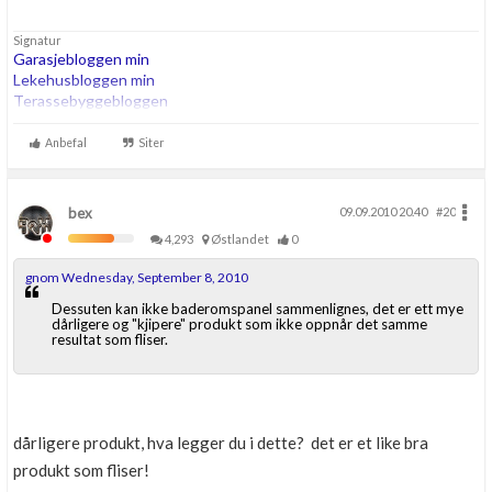
Signatur
Garasjebloggen min
Lekehusbloggen min
Terassebyggebloggen
260m2 bta trehus etter TEK07, Thermia Optimum G2 8kw i serie
Anbefal
Siter
med 200ltr OZO Super. 180m energihull. Roth vannbåren varme.
bex
09.09.2010 20.40
#20
4,293
Østlandet
0
gnom Wednesday, September 8, 2010
Dessuten kan ikke baderomspanel sammenlignes, det er ett mye
dårligere og "kjipere" produkt som ikke oppnår det samme
resultat som fliser.
dårligere produkt, hva legger du i dette? det er et like bra
produkt som fliser!