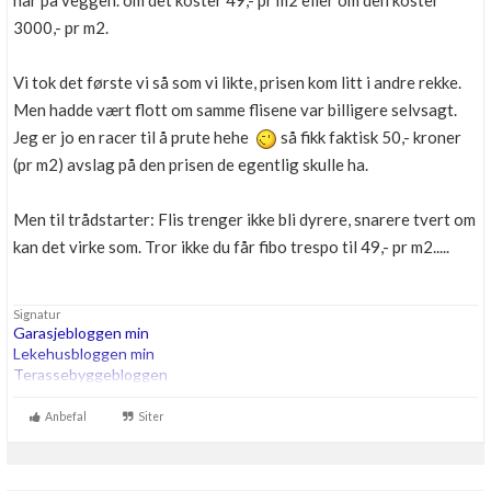
har på veggen. om det koster 49,- pr m2 eller om den koster
Boligmappa+
3000,- pr m2.
Nytt
Få mer ut av Boligmappa
Vi tok det første vi så som vi likte, prisen kom litt i andre rekke.
Men hadde vært flott om samme flisene var billigere selvsagt.
Jeg er jo en racer til å prute hehe
så fikk faktisk 50,- kroner
(pr m2) avslag på den prisen de egentlig skulle ha.
Men til trådstarter: Flis trenger ikke bli dyrere, snarere tvert om
kan det virke som. Tror ikke du får fibo trespo til 49,- pr m2.....
Signatur
Garasjebloggen min
Lekehusbloggen min
Terassebyggebloggen
260m2 bta trehus etter TEK07, Thermia Optimum G2 8kw i serie
Anbefal
Siter
med 200ltr OZO Super. 180m energihull. Roth vannbåren varme.