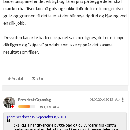
baderomspanel er det viktigt og få en pris på begge deler, skal
man kun ha fliser kun på gulv og sokkel blir dette ett meget dyrt
gulv, og grunnen til dette er at det blir mye dødtid og kjøring ved
en slik jobb.
Dessuten kan ikke baderomspanel sammenlignes, det er ett mye
dårligere og "kjipere" produkt som ikke oppnår det samme
resultat som fliser.
Anbefal
Siter
President Grønning
08.09.2010 20.15
#14
1,505
0
gnom Wednesday, September 8, 2010
Skal du la håndtverkere bygge bad og du vurderer flis kontra
baderomspanel er det viktigt og få en pris på begge deler, skal