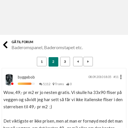
Last opp selv
Ta vare på fargekoder og kvitteringer
Verdi & økonomi
Din største investering
GÅ TIL FORUM
Baderomspanel, Baderomstapet etc.
Finn håndverkere
Søk blant 9000 bedrifter
1
2
3
Papirer som mangler
Skaff dokumentasjon som mangler
byggebob
08.09.2010 18.05
#11
5,112
Troms
0
Kundeservice
Wow, 49,- pr m2 er jo nesten gratis. Vi skulle ha 33x90 fliser på
Få svar på det du lurer på
veggen og såvidt jeg har sett så får vi ikke italienske fliser i den
størrelsen til 49,- pr m2 ;)
Kom i gang med Boligmappa
Se din bolig? Klikk her
Det viktigste er ikke prisen, men at man er fornøyd med det man