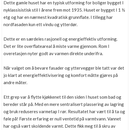
Dette gamle huset har en typisk utforming for boliger bygget I
nyklassisistisk stil I årene frem mot 1935. Huset er bygget I 1 ½
etg og har en nærmest kvadratisk grunnflate. I tillegg har
nordfasaden kun ett vindu og ytterdør.
Dette er en særdeles rasjonell og energieffektiv utforming.
Det er lite overflateareal å miste varme gjennom. Rom I
overetasjen nyter godt av varmen direkte underifra.
Når valget om å bevare fasader og yttervegger ble tatt var det
jo klart at energieffektivisering og komfort måtte gjøres på
andre måter.
Ett grep var å flytte kjøkkenet til den siden I huset som bad og
bereder står på. Med en mere sentralisert plassering av lagring
og bruk reduseres varmetap I rør. Resultatet har vært til å ta og
føle på! Første erfaring er null ventetid på varmtvann. Vannet
har også vært skoldende varmt. Dette fikk meg til å skru av