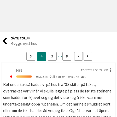
Last opp selv
Ta vare på fargekoder og kvitteringer
Verdi & økonomi
Din største investering
GÅ TIL FORUM
Bygge nytt hus
Finn håndverkere
Søk blant 9000 bedrifter
3
4
5
9
Papirer som mangler
Skaff dokumentasjon som mangler
HSt
17.07.2014 00.53
#31
39,625
Lillestrøm kommune
0
Kundeservice
Ref undertak så hadde vi på hus fra '33 skifer på taket,
Få svar på det du lurer på
overrasket var vi når vi skulle legge på plass de første steinene
som hadde forskjøvet seg og det viste seg å ikke være noe
Kom i gang med Boligmappa
undertakbelegg oppå rupanelen. Om det har helt smuldret bort
Se din bolig? Klikk her
eller om de ikke hadde råd vet jeg ikke. Også her var det åpent