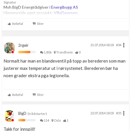
Signatur
Mvh BigD Energirådgiver i
Energibygg AS
Hjemmeside eget prosjekt:
VillaDammen
Anbefal
Siter
2rgeir
21.07.2014 00.18
#34
1,806
Trondheim
0
Normalt har man en blandeventil på topp av berederen som man
justerer max temperatur ut i rørsystemet. Berederen bør ha
noen grader ekstra pga legionella.
Anbefal
Siter
BigD
22.07.2014 18.03
#35
(trådstarter)
114
Oslo
1
Takk for innspill!