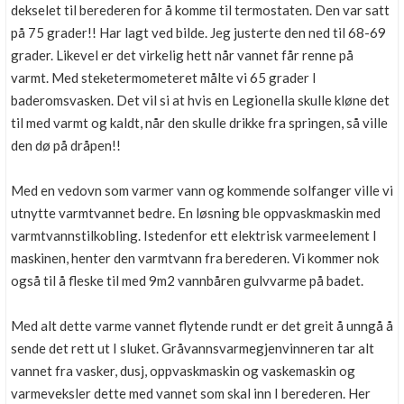
dekselet til berederen for å komme til termostaten. Den var satt
på 75 grader!! Har lagt ved bilde. Jeg justerte den ned til 68-69
grader. Likevel er det virkelig hett når vannet får renne på
varmt. Med steketermometeret målte vi 65 grader I
baderomsvasken. Det vil si at hvis en Legionella skulle kløne det
til med varmt og kaldt, når den skulle drikke fra springen, så ville
den dø på dråpen!!
Med en vedovn som varmer vann og kommende solfanger ville vi
utnytte varmtvannet bedre. En løsning ble oppvaskmaskin med
varmtvannstilkobling. Istedenfor ett elektrisk varmeelement I
maskinen, henter den varmtvann fra berederen. Vi kommer nok
også til å fleske til med 9m2 vannbåren gulvvarme på badet.
Med alt dette varme vannet flytende rundt er det greit å unngå å
sende det rett ut I sluket. Gråvannsvarmegjenvinneren tar alt
vannet fra vasker, dusj, oppvaskmaskin og vaskemaskin og
varmeveksler dette med vannet som skal inn I berederen. Her