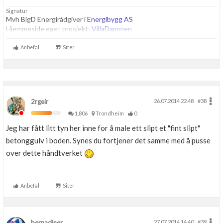
Signatur
Mvh BigD Energirådgiver i
Energibygg AS
Hjemmeside eget prosjekt:
VillaDammen
Anbefal
Siter
2rgeir
26.07.2014 22.48
#38
1,806
Trondheim
0
Jeg har fått litt tyn her inne for å male ett slipt et "fint slipt"
betonggulv i boden. Synes du fortjener det samme med å pusse
over dette håndtverket
Anbefal
Siter
bernadiner
27.07.2014 14.40
#39