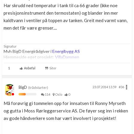
Har skrudd ned temperatur i tank til ca 66 grader (ikke noe
presisjonsinstrument den termostaten) og blander inn mer
kaldtvann i ventiler på toppen av tanken. Greit med varmt vann,
men det får være grenser....
Signatur
Mvh BigD Energirådgiver i
Energibygg AS
Hjemmeside eget prosjekt:
VillaDammen
1
Anbefal
Siter
BigD
23.07.2014 13.59
#36
(trådstarter)
114
Oslo
0
Må forøvrig gi tommelen opp for innsatsen til Ronny Myrseth
og gutta i Moss Rørleggerservice AS. De føyer seg inn i rekken
av gode håndverkere som har vært involvert i prosjektet!