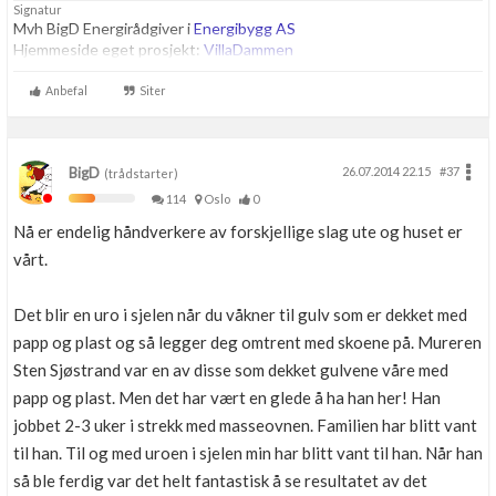
Signatur
Mvh BigD Energirådgiver i
Energibygg AS
Hjemmeside eget prosjekt:
VillaDammen
Anbefal
Siter
BigD
26.07.2014 22.15
#37
(trådstarter)
114
Oslo
0
Nå er endelig håndverkere av forskjellige slag ute og huset er
vårt.
Det blir en uro i sjelen når du våkner til gulv som er dekket med
papp og plast og så legger deg omtrent med skoene på. Mureren
Sten Sjøstrand var en av disse som dekket gulvene våre med
papp og plast. Men det har vært en glede å ha han her! Han
jobbet 2-3 uker i strekk med masseovnen. Familien har blitt vant
til han. Til og med uroen i sjelen min har blitt vant til han. Når han
så ble ferdig var det helt fantastisk å se resultatet av det