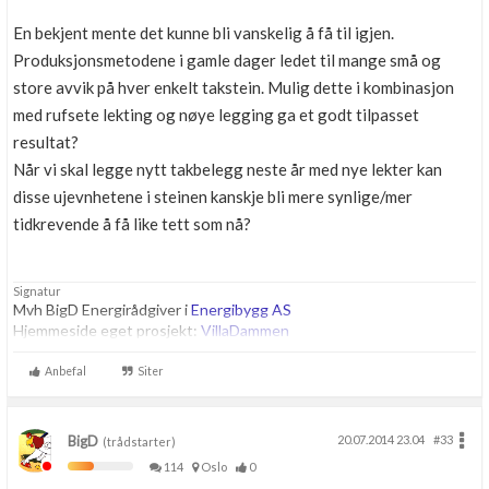
En bekjent mente det kunne bli vanskelig å få til igjen.
Produksjonsmetodene i gamle dager ledet til mange små og
store avvik på hver enkelt takstein. Mulig dette i kombinasjon
med rufsete lekting og nøye legging ga et godt tilpasset
resultat?
Når vi skal legge nytt takbelegg neste år med nye lekter kan
disse ujevnhetene i steinen kanskje bli mere synlige/mer
tidkrevende å få like tett som nå?
Signatur
Mvh BigD Energirådgiver i
Energibygg AS
Hjemmeside eget prosjekt:
VillaDammen
Anbefal
Siter
BigD
20.07.2014 23.04
#33
(trådstarter)
114
Oslo
0