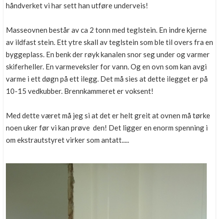
håndverket vi har sett han utføre underveis!
Masseovnen består av ca 2 tonn med teglstein. En indre kjerne
av ildfast stein. Ett ytre skall av teglstein som ble til overs fra en
byggeplass. En benk der røyk kanalen snor seg under og varmer
skiferheller. En varmeveksler for vann. Og en ovn som kan avgi
varme i ett døgn på ett ilegg. Det må sies at dette ilegget er på
10-15 vedkubber. Brennkammeret er voksent!
Med dette været må jeg si at det er helt greit at ovnen må tørke
noen uker før vi kan prøve den! Det ligger en enorm spenning i
om ekstrautstyret virker som antatt.....