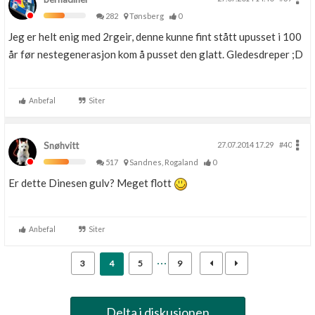
282
Tønsberg
0
Jeg er helt enig med 2rgeir, denne kunne fint stått upusset i 100
år før nestegenerasjon kom å pusset den glatt. Gledesdreper ;D
Anbefal
Siter
Snøhvitt
27.07.2014 17.29
#40
517
Sandnes, Rogaland
0
Er dette Dinesen gulv? Meget flott
Anbefal
Siter
3
4
5
9
Delta i diskusjonen