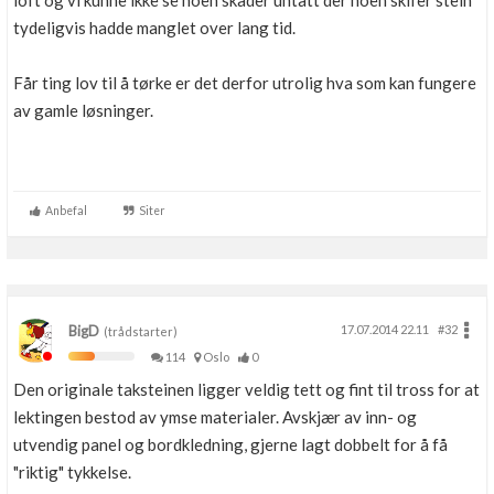
loft og vi kunne ikke se noen skader untatt der noen skifer stein
Boligmappa+
tydeligvis hadde manglet over lang tid.
Nytt
Få mer ut av Boligmappa
Får ting lov til å tørke er det derfor utrolig hva som kan fungere
av gamle løsninger.
Anbefal
Siter
BigD
17.07.2014 22.11
#32
(trådstarter)
114
Oslo
0
Den originale taksteinen ligger veldig tett og fint til tross for at
lektingen bestod av ymse materialer. Avskjær av inn- og
utvendig panel og bordkledning, gjerne lagt dobbelt for å få
"riktig" tykkelse.