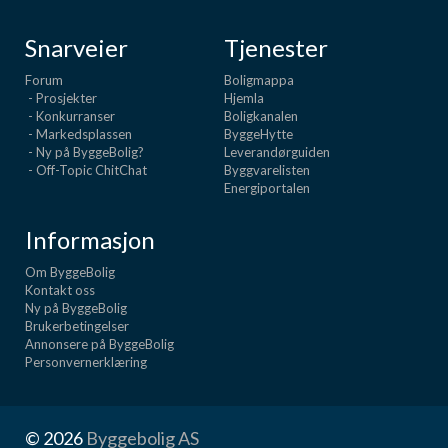
Snarveier
Tjenester
Forum
Boligmappa
- Prosjekter
Hjemla
- Konkurranser
Boligkanalen
- Markedsplassen
ByggeHytte
- Ny på ByggeBolig?
Leverandørguiden
- Off-Topic ChitChat
Byggvarelisten
Energiportalen
Informasjon
Om ByggeBolig
Kontakt oss
Ny på ByggeBolig
Brukerbetingelser
Annonsere på ByggeBolig
Personvernerklæring
© 2026
Byggebolig AS