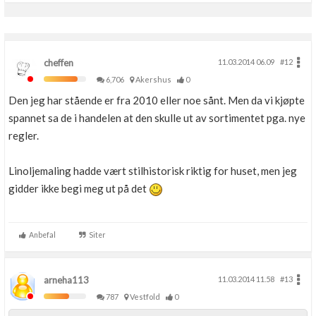
cheffen
11.03.2014 06.09
#12
6,706
Akershus
0
Den jeg har stående er fra 2010 eller noe sånt. Men da vi kjøpte
spannet sa de i handelen at den skulle ut av sortimentet pga. nye
regler.
Linoljemaling hadde vært stilhistorisk riktig for huset, men jeg
gidder ikke begi meg ut på det
Anbefal
Siter
arneha113
11.03.2014 11.58
#13
787
Vestfold
0