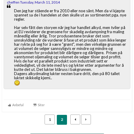
cheffen Tuesday, March 11, 2014
Den jeg har stående er fra 2010 eller noe sånt. Men da vi kjøpte
spannet sa de i handelen at den skulle ut av sortimentet pga. nye
regler.
Har selv fått den storyen når jeg har handlet alkyd, men tviler på
at EU reviderer de grensene for skadelig avdampning fra maling
månedlig eller årlig. Tror produsentene bruker det som
unnskylding når de vurderer å fase ut et produkt som ikke lenger
har rykte på seg for å være "grønt", men den virkelige grunnen er
at volumet de selger sannsyligvis er mindre og mindre og
økonomien for produktet blir dårligere og dårligere. Prisen på
vanntynnet oljemaling og volumet de selger tilsier god profitt.
Hvis de har et parallelt produkt som industrielt sett er
veldedighet, vil de lete med lys og lykter etter argumenter for å
kutte det ut. Det lukter blåruss i bakgrunnen.
Dagens alkydmaling lukter nesten bare dritt, den på 80 tallet
luktet skikkelig kjemi..
Anbefal
Siter
1
2