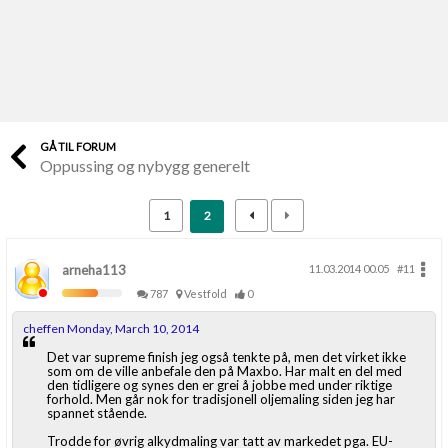
Last opp selv
Ta vare på fargekoder og kvitteringer
Verdi & økonomi
Din største investering
GÅ TIL FORUM
Oppussing og nybygg generelt
Finn håndverkere
Søk blant 9000 bedrifter
1
2
Papirer som mangler
Skaff dokumentasjon som mangler
arneha113
11.03.2014 00.05
#11
787
Vestfold
0
Kundeservice
cheffen Monday, March 10, 2014
Få svar på det du lurer på
Det var supreme finish jeg også tenkte på, men det virket ikke
som om de ville anbefale den på Maxbo. Har malt en del med
den tidligere og synes den er grei å jobbe med under riktige
Kom i gang med Boligmappa
forhold. Men går nok for tradisjonell oljemaling siden jeg har
spannet stående.
Se din bolig? Klikk her
Trodde for øvrig alkydmaling var tatt av markedet pga. EU-