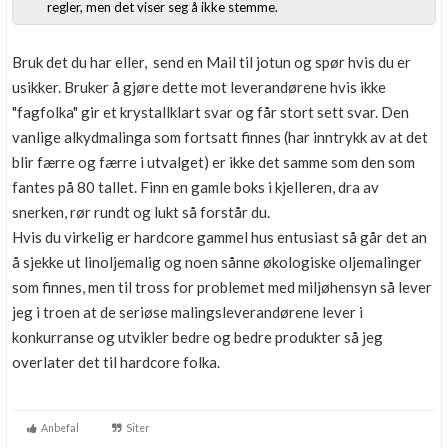
regler, men det viser seg å ikke stemme.
Boligmappa+
Nytt
Få mer ut av Boligmappa
Bruk det du har eller, send en Mail til jotun og spør hvis du er
usikker. Bruker å gjøre dette mot leverandørene hvis ikke
"fagfolka" gir et krystallklart svar og får stort sett svar. Den
vanlige alkydmalinga som fortsatt finnes (har inntrykk av at det
blir færre og færre i utvalget) er ikke det samme som den som
fantes på 80 tallet. Finn en gamle boks i kjelleren, dra av
snerken, rør rundt og lukt så forstår du.
Hvis du virkelig er hardcore gammel hus entusiast så går det an
å sjekke ut linoljemalig og noen sånne økologiske oljemalinger
som finnes, men til tross for problemet med miljøhensyn så lever
jeg i troen at de seriøse malingsleverandørene lever i
konkurranse og utvikler bedre og bedre produkter så jeg
overlater det til hardcore folka.
Anbefal
Siter