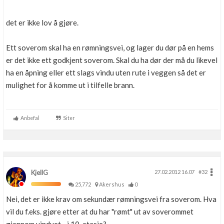
Boligmappa+
Nytt
Få mer ut av Boligmappa
det er ikke lov å gjøre.
Ett soverom skal ha en rømningsvei, og lager du dør på en hems
er det ikke ett godkjent soverom. Skal du ha dør der må du likevel
ha en åpning eller ett slags vindu uten rute i veggen så det er
mulighet for å komme ut i tilfelle brann.
Anbefal
Siter
KjellG
27.02.2012 16.07
#32
25,772
Akershus
0
Nei, det er ikke krav om sekundær rømningsvei fra soverom. Hva
vil du f.eks. gjøre etter at du har "rømt" ut av soverommet