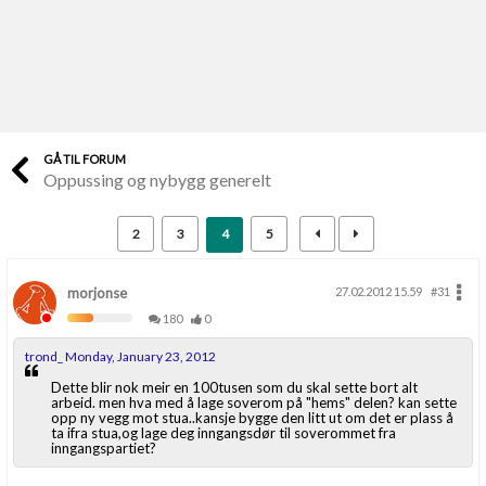
Last opp selv
Ta vare på fargekoder og kvitteringer
Verdi & økonomi
Din største investering
GÅ TIL FORUM
Oppussing og nybygg generelt
Finn håndverkere
Søk blant 9000 bedrifter
2
3
4
5
Papirer som mangler
Skaff dokumentasjon som mangler
morjonse
27.02.2012 15.59
#31
180
0
Kundeservice
trond_ Monday, January 23, 2012
Få svar på det du lurer på
Dette blir nok meir en 100tusen som du skal sette bort alt
arbeid. men hva med å lage soverom på "hems" delen? kan sette
opp ny vegg mot stua..kansje bygge den litt ut om det er plass å
Kom i gang med Boligmappa
ta ifra stua,og lage deg inngangsdør til soverommet fra
inngangspartiet?
Se din bolig? Klikk her