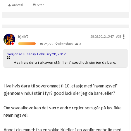
Anbefal
Siter
KjellG
28.02.2012 15.47
#38
25,772
Akershus
0
morjonse Tuesday, February 28, 2012
Hva hvis døra i alkoven står i fyr ? good luck sier jeg da bare.
Hva hvis døra til soverommet (i 10. etasje med "rømnigsvei"
gjennom vindu) står i fyr? good luck sier jeg da bare, eller?
Om sovealkove kan det være andre regler som går på lys, ikke
rømningsvei.
Annet eksempel: fra en sokkel/kjeller i en vanlig enebolig med