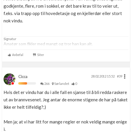
godkjente, flere, rom i sokkel, er det bare krav til to veier ut,
f.eks. via trapp opp til hovedetasje og en kjellerdør eller stort
nok vindu.
Signatur
Amatør som fikler med mangt og tror han kan alt.
Anbefal
Siter
Cicca
28.02.2012 15.52
#39
266
Sørlandet
0
Hvis det er vindu har du i alle fall en sjanse til å bli redda raskere
ut av brannvesenet. Jeg antar de enorme stigene de har på taket
ikke er helt tilfeldig?;)
Men ja; at vi har litt for mange regler er nok veldig mange enige
i.