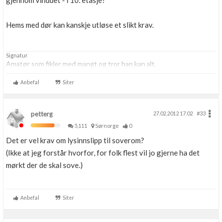
gjennom vinduet - i 10. etasje?
Hems med dør kan kanskje utløse et slikt krav.
Signatur
Amatør som fikler med mangt og tror han kan alt.
Anbefal
Siter
petterg
27.02.2012 17.02
#33
5,111
Sørnorge
0
Det er vel krav om lysinnslipp til soverom?
(Ikke at jeg forstår hvorfor, for folk flest vil jo gjerne ha det
mørkt der de skal sove.)
Anbefal
Siter