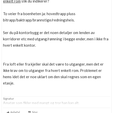
enkelt rom
slik du indikerer?
To veier fra boenheten ja: hovedtrapp pluss
bitrapp/baktrapp/brannstige/redningsheis.
Ser du på kontorbygg er det noen detaljer om lenden av
korridorer etc med utgang/rømning i begge ender, men i ikke fra
hvert enkelt kontor.
Fra loft eller fra kjeller skal det være to utganger, men det er
ikke krav om to utganger fra hvert enkelt rom. Problemet er
hems idet det er noe uklart om den skal regnes som en egen
etasje.
Signatur
Amatør som fikler med mangt og tror han kan alt.
Anbefal
Siter