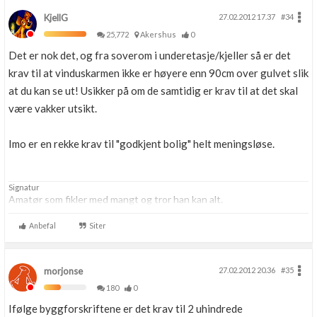
KjellG
27.02.2012 17.37
#34
25,772
Akershus
0
Det er nok det, og fra soverom i underetasje/kjeller så er det
krav til at vinduskarmen ikke er høyere enn 90cm over gulvet slik
at du kan se ut! Usikker på om de samtidig er krav til at det skal
være vakker utsikt.
Imo er en rekke krav til "godkjent bolig" helt meningsløse.
Signatur
Amatør som fikler med mangt og tror han kan alt.
Anbefal
Siter
morjonse
27.02.2012 20.36
#35
180
0
Ifølge byggforskriftene er det krav til 2 uhindrede