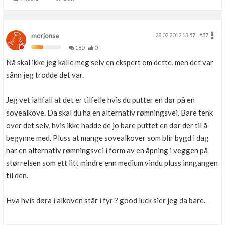
morjonse
28.02.2012 13.57
#37
180
0
Nå skal ikke jeg kalle meg selv en ekspert om dette, men det var
sånn jeg trodde det var.
Jeg vet iallfall at det er tilfelle hvis du putter en dør på en
sovealkove. Da skal du ha en alternativ rømningsvei. Bare tenk
over det selv, hvis ikke hadde de jo bare puttet en dør der til å
begynne med. Pluss at mange sovealkover som blir bygd i dag
har en alternativ rømningsvei i form av en åpning i veggen på
størrelsen som ett litt mindre enn medium vindu pluss inngangen
til den.
Hva hvis døra i alkoven står i fyr ? good luck sier jeg da bare.