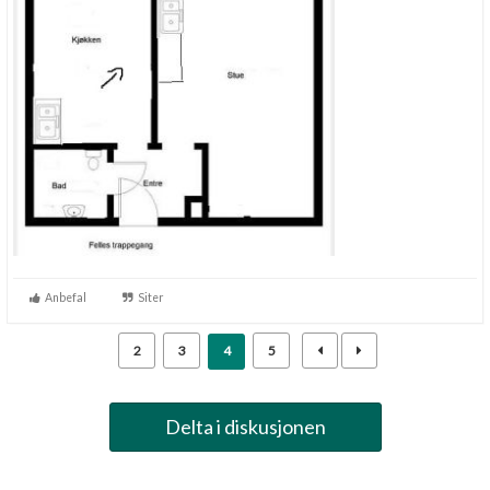
Anbefal
Siter
2
3
4
5
Delta i diskusjonen