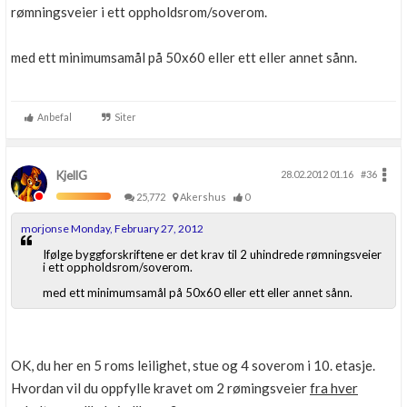
rømningsveier i ett oppholdsrom/soverom.
med ett minimumsamål på 50x60 eller ett eller annet sånn.
Anbefal
Siter
KjellG
28.02.2012 01.16
#36
25,772
Akershus
0
morjonse Monday, February 27, 2012
Ifølge byggforskriftene er det krav til 2 uhindrede rømningsveier
i ett oppholdsrom/soverom.
med ett minimumsamål på 50x60 eller ett eller annet sånn.
OK, du her en 5 roms leilighet, stue og 4 soverom i 10. etasje.
Hvordan vil du oppfylle kravet om 2 rømingsveier
fra hver