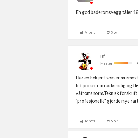
En god baderomsvegg tåler 18
Anbefal
Siter
jaf
Mester
Har en bekjent som er murmester
litt primer om nødvendig og fli
våtromsnorm.Teknisk forskrift f
"profesjonelle" gjorde mye rart
Anbefal
Siter