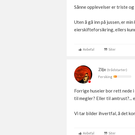
Sånne opplevelser er triste og l
Uten å gå inn på jussen, er min
eierskifteforsikring, ellers ku
Anbefal
Siter
Zilje
(trådstarter)
Fersking
Forrige huseier bor rett nede i
til megler? Eller til amtrust?... 
Vi tar bilder ihvertfal, å det ko
Anbefal
Siter