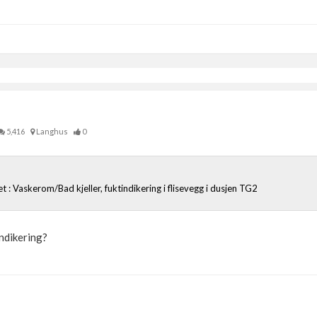
5,416
Langhus
0
et : Vaskerom/Bad kjeller, fuktindikering i flisevegg i dusjen TG2
indikering?