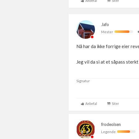
Anbefal
Siter
Jafo
Mester
Nå har da ikke forrige eier reve
Jeg vil da si at et såpass ster
Signatur
Anbefal
Siter
frodeolsen
Legende