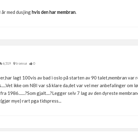
 år med dusjing
hvis den har membran
.
6,519
tromsø
0
,har lagt 100vis av bad i oslo på starten av 90 talet,membran var ret
s.....Vet ikke om NBI var så klare da,det var vel mer anbefalinger om 
ra 1986.......?Som gjalt....?Legger selv 7 lag av den dyreste membran
(gjør mye) rart pga tidspress...