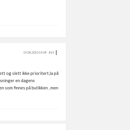
19.04.2010 19.09
#19
t og slett ikke prioritert,la på
løsninger en dagens
en som finnes på butikken , men