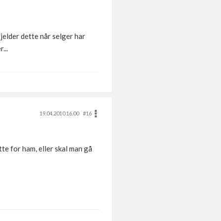
jelder dette når selger har
...
19.04.2010 16.00
#16
tte for ham, eller skal man gå