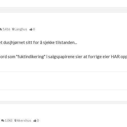
5,416
Langhus
0
t dusjhjørnet sitt for å sjekke tilstanden...
kt ord som "fuktindikering" i salgspapirene sier at forrige eier HAR o
1,043
Akershus
0