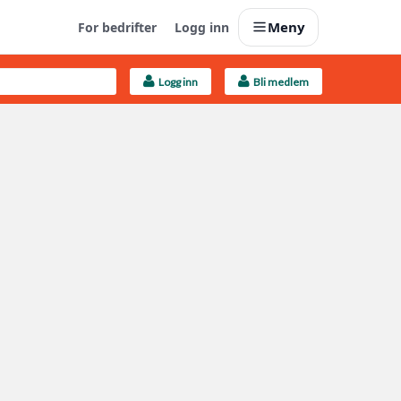
Meny
For bedrifter
Logg inn
Logg inn
Bli medlem
Last opp selv
Ta vare på fargekoder og kvitteringer
Finn håndverkere
Søk blant 9000 bedrifter
Kundeservice
Få svar på det du lurer på
Boligmappa+
Nytt
Få mer ut av Boligmappa