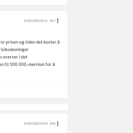
19.04.2010 18.51
#17
for prisen og tiden det koster å
risikoløsninger
p overser i det
en til 100 000,-men kun for å
19.04.2010 19.03
#18