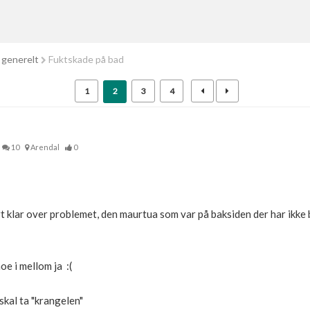
 generelt
Fuktskade på bad
1
2
3
4
10
Arendal
0
t klar over problemet, den maurtua som var på baksiden der har ikke b
oe i mellom ja :(
skal ta "krangelen"