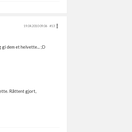
19.04.2010 09.06
#13
 gi dem et helvette... ;D
tte. Råttent gjort,