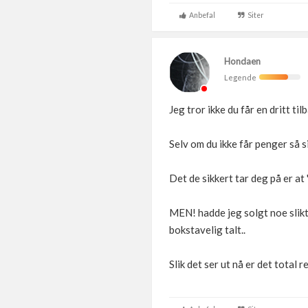
Anbefal
Siter
Hondaen
Legende
Jeg tror ikke du får en dritt ti
Selv om du ikke får penger så s
Det de sikkert tar deg på er at 
MEN! hadde jeg solgt noe slik
bokstavelig talt..
Slik det ser ut nå er det total r