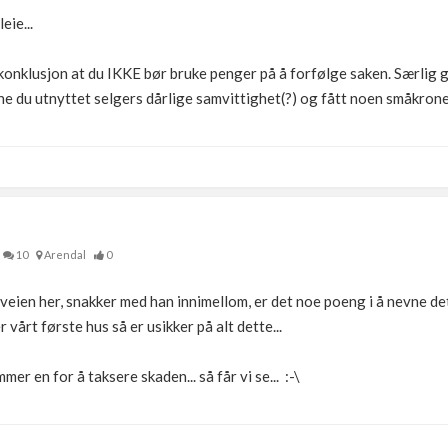
eie...
 konklusjon at du IKKE bør bruke penger på å forfølge saken. Særlig g
nne du utnyttet selgers dårlige samvittighet(?) og fått noen småkroner
10
Arendal
0
 veien her, snakker med han innimellom, er det noe poeng i å nevne de
er vårt første hus så er usikker på alt dette...
mmer en for å taksere skaden... så får vi se... :-\