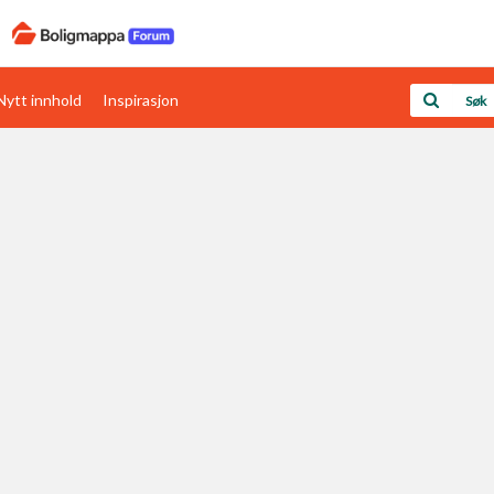
Nytt innhold
Inspirasjon
Boligens papirer
Den enkleste måten å få papirene i orden
rav
Verdi & økonomi
Din største investering
Papirer som mangler
Skaff dokumentasjon som mangler
Kom i gang med Boligmappa
Se din bolig? Klikk her