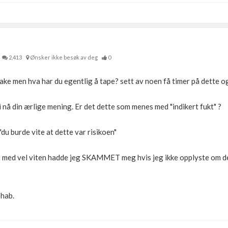
2,413
Ønsker ikke besøk av deg
0
lbake men hva har du egentlig å tape? sett av noen få timer på dette og
i nå din ærlige mening. Er det dette som menes med "indikert fukt" ?
"du burde vite at dette var risikoen"
t med vel viten hadde jeg SKAMMET meg hvis jeg ikke opplyste om de
ehab.