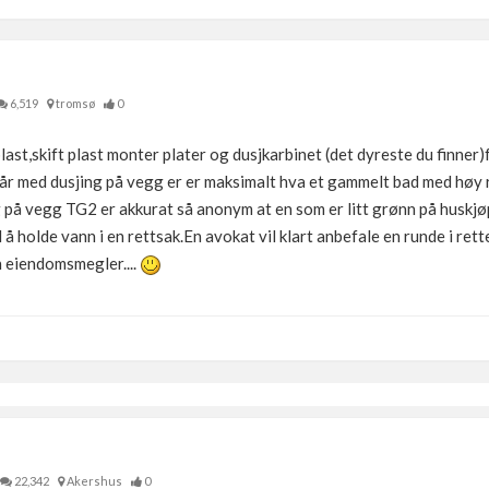
6,519
tromsø
0
plast,skift plast monter plater og dusjkarbinet (det dyreste du finner)
8 år med dusjing på vegg er er maksimalt hva et gammelt bad med høy 
 på vegg TG2 er akkurat så anonym at en som er litt grønn på huskjø
å holde vann i en rettsak.En avokat vil klart anbefale en runde i rett
en eiendomsmegler....
22,342
Akershus
0