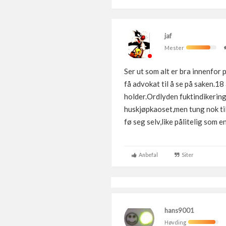
jaf
Mester
Ser ut som alt er bra innenfor 
få advokat til å se på saken.1
holder.Ordlyden fuktindikering
huskjøpkaoset,men tung nok til 
fø seg selv,like pålitelig som 
Anbefal
Siter
hans9001
Høvding