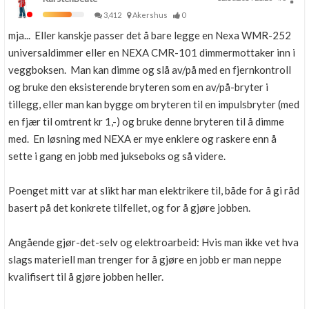
3,412
Akershus
0
mja... Eller kanskje passer det å bare legge en Nexa WMR-252
universaldimmer eller en NEXA CMR-101 dimmermottaker inn i
veggboksen. Man kan dimme og slå av/på med en fjernkontroll
og bruke den eksisterende bryteren som en av/på-bryter i
tillegg, eller man kan bygge om bryteren til en impulsbryter (med
en fjær til omtrent kr 1,-) og bruke denne bryteren til å dimme
med. En løsning med NEXA er mye enklere og raskere enn å
sette i gang en jobb med jukseboks og så videre.
Poenget mitt var at slikt har man elektrikere til, både for å gi råd
basert på det konkrete tilfellet, og for å gjøre jobben.
Angående gjør-det-selv og elektroarbeid: Hvis man ikke vet hva
slags materiell man trenger for å gjøre en jobb er man neppe
kvalifisert til å gjøre jobben heller.