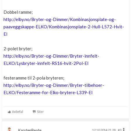
Dobbel ramme;
http://elby.no/Bryter-og-Dimmer/Kombinasjonsplate-og-
paaveggskappe-ELKO/Kombinasjonsplate-2-Hull-L572-Hvit-
El
2-polet bryter;
http://elby.no/Bryter-og-Dimmer/Bryter-innfelt-
ELKO/Lysbryter-innfelt-RS16-hvit-2Pol-El
festeramme til 2-pola bryteren;
http://elby.no/Bryter-og-Dimmer/Bryter-tilbehoer-
ELKO/Festeramme-for-Elko-brytere-L339-El
Anbefal
Siter
KarstenBeate
12.10.2014 21.28
#3