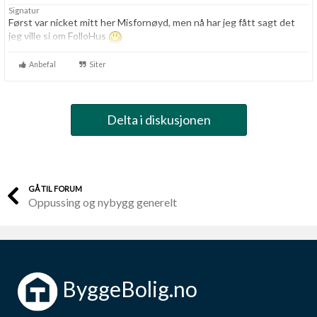
Signatur
Først var nicket mitt her Misfornøyd, men nå har jeg fått sagt det
jeg ville si om FolloHus
Anbefal
Siter
Delta i diskusjonen
GÅ TIL FORUM
Oppussing og nybygg generelt
ByggeBolig.no