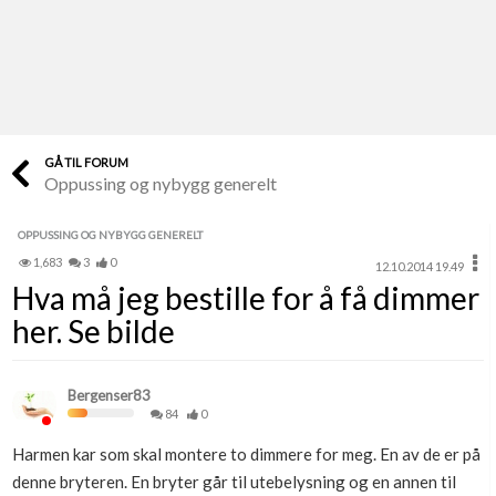
Last opp selv
Ta vare på fargekoder og kvitteringer
Verdi & økonomi
Din største investering
GÅ TIL FORUM
Oppussing og nybygg generelt
Finn håndverkere
Søk blant 9000 bedrifter
OPPUSSING OG NYBYGG GENERELT
1,683
3
0
12.10.2014 19.49
Papirer som mangler
Hva må jeg bestille for å få dimmer
Skaff dokumentasjon som mangler
her. Se bilde
Kundeservice
Få svar på det du lurer på
Bergenser83
84
0
Kom i gang med Boligmappa
Harmen kar som skal montere to dimmere for meg. En av de er på
Se din bolig? Klikk her
denne bryteren. En bryter går til utebelysning og en annen til