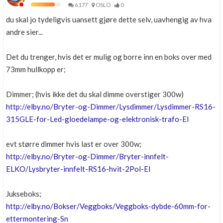
6,177
OSLO
0
du skal jo tydeligvis uansett gjøre dette selv, uavhengig av hva
andre sier...
Det du trenger, hvis det er mulig og borre inn en boks over med
73mm hullkopp er;
Dimmer; (hvis ikke det du skal dimme overstiger 300w)
http://elby.no/Bryter-og-Dimmer/Lysdimmer/Lysdimmer-RS16-
315GLE-for-Led-gloedelampe-og-elektronisk-trafo-El
evt større dimmer hvis last er over 300w;
http://elby.no/Bryter-og-Dimmer/Bryter-innfelt-
ELKO/Lysbryter-innfelt-RS16-hvit-2Pol-El
Jukseboks;
http://elby.no/Bokser/Veggboks/Veggboks-dybde-60mm-for-
ettermontering-Sn