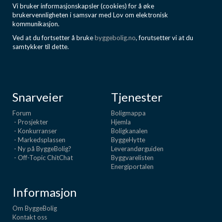
Vi bruker informasjonskapsler (cookies) for å øke
brukervennligheten i samsvar med Lov om elektronisk
kommunikasjon.
Ved at du fortsetter å bruke
byggebolig.no
, forutsetter vi at du
samtykker til dette.
Snarveier
Tjenester
Forum
Boligmappa
- Prosjekter
Hjemla
- Konkurranser
Boligkanalen
- Markedsplassen
ByggeHytte
- Ny på ByggeBolig?
Leverandørguiden
- Off-Topic ChitChat
Byggvarelisten
Energiportalen
Informasjon
Om ByggeBolig
Kontakt oss