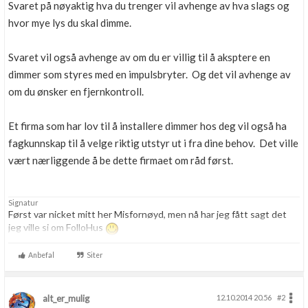
Svaret på nøyaktig hva du trenger vil avhenge av hva slags og
hvor mye lys du skal dimme.
Svaret vil også avhenge av om du er villig til å aksptere en
dimmer som styres med en impulsbryter. Og det vil avhenge av
om du ønsker en fjernkontroll.
Et firma som har lov til å installere dimmer hos deg vil også ha
fagkunnskap til å velge riktig utstyr ut i fra dine behov. Det ville
vært nærliggende å be dette firmaet om råd først.
Signatur
Først var nicket mitt her Misfornøyd, men nå har jeg fått sagt det
jeg ville si om FolloHus
Anbefal
Siter
alt_er_mulig
12.10.2014 20.56
#2