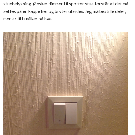
stuebelysning. Ønsker dimmer til spotter stue.forstår at det må
Boligmappa+
settes på en kappe her og bryter utvides. Jeg må bestille deler,
Nytt
Få mer ut av Boligmappa
men er litt usilker på hva