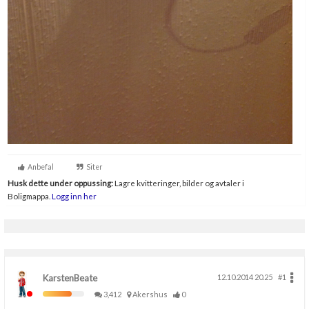
Anbefal
Siter
Husk dette under oppussing:
Lagre kvitteringer, bilder og avtaler i
Boligmappa.
Logg inn her
KarstenBeate
12.10.2014 20.25
#1
3,412
Akershus
0