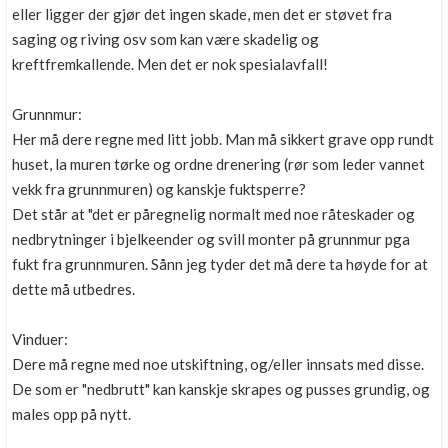
eller ligger der gjør det ingen skade, men det er støvet fra
saging og riving osv som kan være skadelig og
kreftfremkallende. Men det er nok spesialavfall!
Grunnmur:
Her må dere regne med litt jobb. Man må sikkert grave opp rundt
huset, la muren tørke og ordne drenering (rør som leder vannet
vekk fra grunnmuren) og kanskje fuktsperre?
Det står at "det er påregnelig normalt med noe råteskader og
nedbrytninger i bjelkeender og svill monter på grunnmur pga
fukt fra grunnmuren. Sånn jeg tyder det må dere ta høyde for at
dette må utbedres.
Vinduer:
Dere må regne med noe utskiftning, og/eller innsats med disse.
De som er "nedbrutt" kan kanskje skrapes og pusses grundig, og
males opp på nytt.