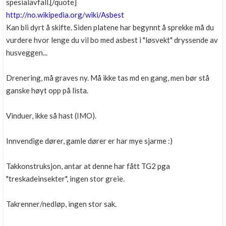
spesialavfall.[/quote]
http://no.wikipedia.org/wiki/Asbest
Kan bli dyrt å skifte. Siden platene har begynnt å sprekke må du
vurdere hvor lenge du vil bo med asbest i "løsvekt" dryssende av
husveggen...
Drenering, må graves ny. Må ikke tas md en gang, men bør stå
ganske høyt opp på lista.
Vinduer, ikke så hast (IMO).
Innvendige dører, gamle dører er har mye sjarme :)
Takkonstruksjon, antar at denne har fått TG2 pga
"treskadeinsekter", ingen stor greie.
Takrenner/nedløp, ingen stor sak.