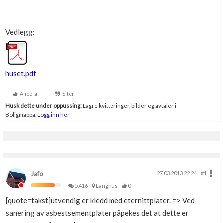
Vedlegg:
huset.pdf
Anbefal
Siter
Husk dette under oppussing:
Lagre kvitteringer, bilder og avtaler i
Boligmappa.
Logg inn her
Jafo
27.03.2013 22.24
#1
5,416
Langhus
0
[quote=takst]utvendig er kledd med eternittplater. => Ved
sanering av asbestsementplater påpekes det at dette er