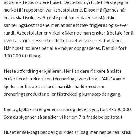
at dere vil etterisolere huset. Dette blir dyrt. Det første jeg la
merke til i rapporten var asbestplatene. Disse må fjærnes når
huset skal isoleres. Største problemet da er kanskje ikke
sanneringskostnadene, men at asbeststøv frigjøres og svever
rundt. Asbestplater er virkelig ikke noe man ønsker å betale for å
overta, så interessen for dette huset vil være relativt laber.
Når huset isoleres bør alle vinduer oppgraderes. Det blir fort
100 000+ i tillegg.
Neste utfordring er kjelleren. Her kan dere risikere å måtte
bruke flere hundretusen i drenering, i værstefall. "Alle" gamle
kjellere er litt utette fordi man ikke hadde moderne
dreneringsprodukter eller tilstrekkelig kunnskap den gang.
Bad og kjøkken trenger en runde og det er dyrt, fort 4-500 000.
Som du skjønner så snakker vi her om 7-sifrede beløp totalt
Huset er selvsagt beboelig slik det er idag, men neppe realistisk