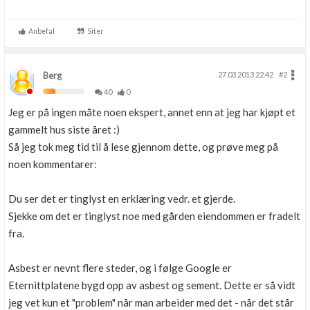
Anbefal
Siter
Berg
27.03.2013 22.42
#2
40
0
Jeg er på ingen måte noen ekspert, annet enn at jeg har kjøpt et
gammelt hus siste året :)
Så jeg tok meg tid til å lese gjennom dette, og prøve meg på
noen kommentarer:
Du ser det er tinglyst en erklæring vedr. et gjerde.
Sjekke om det er tinglyst noe med gården eiendommen er fradelt
fra.
Asbest er nevnt flere steder, og i følge Google er
Eternittplatene bygd opp av asbest og sement. Dette er så vidt
jeg vet kun et "problem" når man arbeider med det - når det står