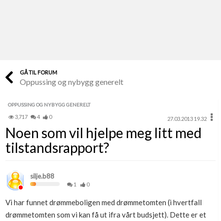
Last opp selv
Ta vare på fargekoder og kvitteringer
Verdi & økonomi
Din største investering
GÅ TIL FORUM
Oppussing og nybygg generelt
Finn håndverkere
Søk blant 9000 bedrifter
OPPUSSING OG NYBYGG GENERELT
3,717
4
0
27.03.2013 19.32
Papirer som mangler
Noen som vil hjelpe meg litt med
Skaff dokumentasjon som mangler
tilstandsrapport?
Kundeservice
Få svar på det du lurer på
silje.b88
1
0
Kom i gang med Boligmappa
Vi har funnet drømmeboligen med drømmetomten (i hvertfall
Se din bolig? Klikk her
drømmetomten som vi kan få ut ifra vårt budsjett). Dette er et