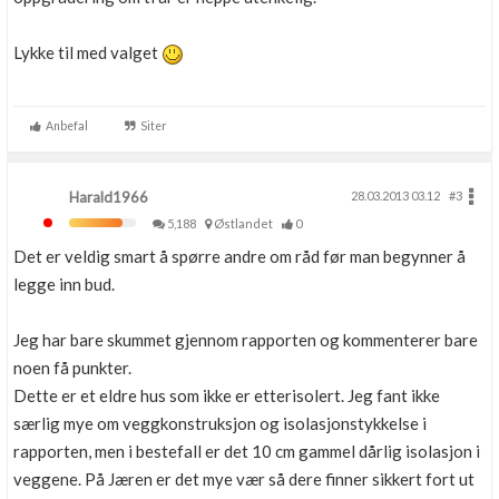
Lykke til med valget
Anbefal
Siter
Harald1966
28.03.2013 03.12
#3
5,188
Østlandet
0
Det er veldig smart å spørre andre om råd før man begynner å
legge inn bud.
Jeg har bare skummet gjennom rapporten og kommenterer bare
noen få punkter.
Dette er et eldre hus som ikke er etterisolert. Jeg fant ikke
særlig mye om veggkonstruksjon og isolasjonstykkelse i
rapporten, men i bestefall er det 10 cm gammel dårlig isolasjon i
veggene. På Jæren er det mye vær så dere finner sikkert fort ut