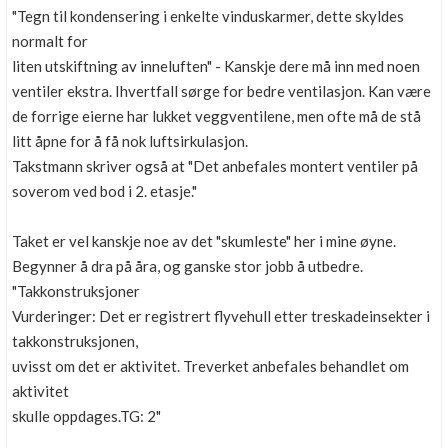
"Tegn til kondensering i enkelte vinduskarmer, dette skyldes
normalt for
liten utskiftning av inneluften" - Kanskje dere må inn med noen
ventiler ekstra. Ihvertfall sørge for bedre ventilasjon. Kan være
de forrige eierne har lukket veggventilene, men ofte må de stå
litt åpne for å få nok luftsirkulasjon.
Takstmann skriver også at "Det anbefales montert ventiler på
soverom ved bod i 2. etasje."
Taket er vel kanskje noe av det "skumleste" her i mine øyne.
Begynner å dra på åra, og ganske stor jobb å utbedre.
"Takkonstruksjoner
Vurderinger: Det er registrert flyvehull etter treskadeinsekter i
takkonstruksjonen,
uvisst om det er aktivitet. Treverket anbefales behandlet om
aktivitet
skulle oppdages.TG: 2"