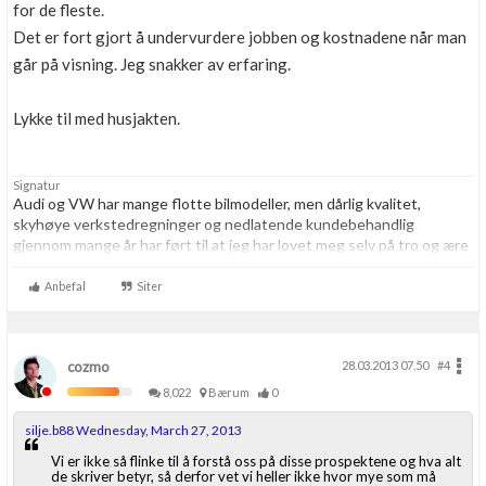
for de fleste.
Det er fort gjort å undervurdere jobben og kostnadene når man
går på visning. Jeg snakker av erfaring.
Lykke til med husjakten.
Signatur
Audi og VW har mange flotte bilmodeller, men dårlig kvalitet,
skyhøye verkstedregninger og nedlatende kundebehandlig
gjennom mange år har ført til at jeg har lovet meg selv på tro og ære
at jeg resten av livet aldri skal kjøpe noe som helst hos VAG igjen.
Aldri.
Anbefal
Siter
cozmo
28.03.2013 07.50
#4
8,022
Bærum
0
silje.b88 Wednesday, March 27, 2013
Vi er ikke så flinke til å forstå oss på disse prospektene og hva alt
de skriver betyr, så derfor vet vi heller ikke hvor mye som må