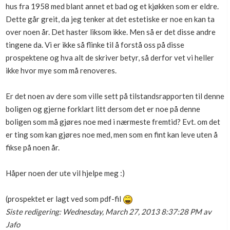
hus fra 1958 med blant annet et bad og et kjøkken som er eldre.
Boligmappa+
Dette går greit, da jeg tenker at det estetiske er noe en kan ta
Nytt
Få mer ut av Boligmappa
over noen år. Det haster liksom ikke. Men så er det disse andre
tingene da. Vi er ikke så flinke til å forstå oss på disse
prospektene og hva alt de skriver betyr, så derfor vet vi heller
ikke hvor mye som må renoveres.
Er det noen av dere som ville sett på tilstandsrapporten til denne
boligen og gjerne forklart litt dersom det er noe på denne
boligen som må gjøres noe med i nærmeste fremtid? Evt. om det
er ting som kan gjøres noe med, men som en fint kan leve uten å
fikse på noen år.
Håper noen der ute vil hjelpe meg :)
(prospektet er lagt ved som pdf-fil
Siste redigering: Wednesday, March 27, 2013 8:37:28 PM av
Jafo