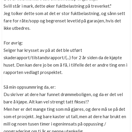
Svill står i mark, dette øker fuktbelastning på treverket."
Jeg tolker dette som at det er stor fuktbelastning, og sånn sett
fare for råte/sopp og begrenset levetid på garasjen, hvis det
ikke utbedres.
For øvrig:
Selger har krysset av på at det ble utført
skaderapport/tilstandsrapport/(...) for 2 år siden da de kjøpte
huset. Den kan dere jo be om å få, i tilfelle det er andre ting enn i
rapporten vedlagt prospektet.
Så min oppsummring da, er:
Du skriver at dere har funnet drømmeboligen, og da er det vel
bare å kjøpe. Alt kan vel strengt tatt fikses!?
Men her er det mange ting som må gjøres, og dere må se på det
som et prosjekt. Jeg bare kaster ut tall, men at dere har brukt en
mill og noen tusen timer i egeninnsats på oppussing /
oppgradering om ti år er neppe utenkelig.