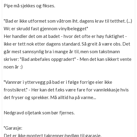
Pipe må sjekkes og fikses.
"Bad er ikke utformet som våtrom iht. dagens krav til tetthet. (...)
Wc er skrudd fast gjennom vinylbelegget"
Her handler det om at badet - hvor det ofte er høy fuktighet -
ikke er tett nok etter dagens standard. Så greit å være obs. Det
går mest sannsynlig bra i mange år til, men som takstmann
skriver: "Bad anbefales oppgradert" - Men det kan sikkert vente
noen år :)
"Vannrør i yttervegg på bad er i følge forrige eier ikke
frostsikret." - Her kan det f.eks være fare for vannlekkasje hvis
det fryser og sprekker. Må alltid ha på varme...
Nedgravd oljetank som bør fjernes.
"Garasje:
Det er ikke montert takrenner/nedløp til garasje.