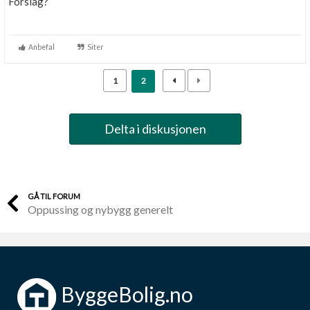
Forslag?
Anbefal
Siter
1
2
Delta i diskusjonen
GÅ TIL FORUM
Oppussing og nybygg generelt
ByggeBolig.no