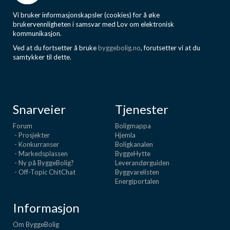
Vi bruker informasjonskapsler (cookies) for å øke
brukervennligheten i samsvar med Lov om elektronisk
kommunikasjon.
Ved at du fortsetter å bruke
byggebolig.no
, forutsetter vi at du
samtykker til dette.
Snarveier
Tjenester
Forum
Boligmappa
- Prosjekter
Hjemla
- Konkurranser
Boligkanalen
- Markedsplassen
ByggeHytte
- Ny på ByggeBolig?
Leverandørguiden
- Off-Topic ChitChat
Byggvarelisten
Energiportalen
Informasjon
Om ByggeBolig