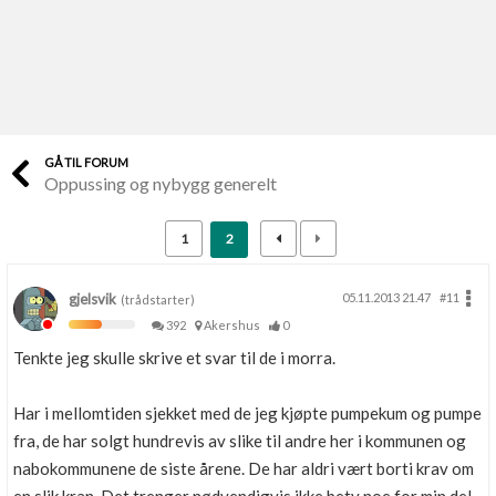
Last opp selv
Ta vare på fargekoder og kvitteringer
Verdi & økonomi
Din største investering
GÅ TIL FORUM
Oppussing og nybygg generelt
Finn håndverkere
Søk blant 9000 bedrifter
1
2
Papirer som mangler
Skaff dokumentasjon som mangler
gjelsvik
05.11.2013 21.47
#11
(trådstarter)
392
Akershus
0
Kundeservice
Tenkte jeg skulle skrive et svar til de i morra.
Få svar på det du lurer på
Har i mellomtiden sjekket med de jeg kjøpte pumpekum og pumpe
Kom i gang med Boligmappa
fra, de har solgt hundrevis av slike til andre her i kommunen og
Se din bolig? Klikk her
nabokommunene de siste årene. De har aldri vært borti krav om