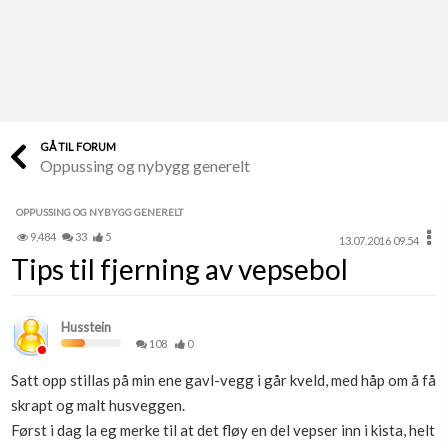
Last opp selv
Ta vare på fargekoder og kvitteringer
Verdi & økonomi
Din største investering
GÅ TIL FORUM
Oppussing og nybygg generelt
Finn håndverkere
Søk blant 9000 bedrifter
OPPUSSING OG NYBYGG GENERELT
9,484
33
5
13.07.2016 09.54
Papirer som mangler
Tips til fjerning av vepsebol
Skaff dokumentasjon som mangler
Kundeservice
Husstein
Få svar på det du lurer på
108
0
Satt opp stillas på min ene gavl-vegg i går kveld, med håp om å få
Kom i gang med Boligmappa
skrapt og malt husveggen.
Se din bolig? Klikk her
Først i dag la eg merke til at det fløy en del vepser inn i kista, helt