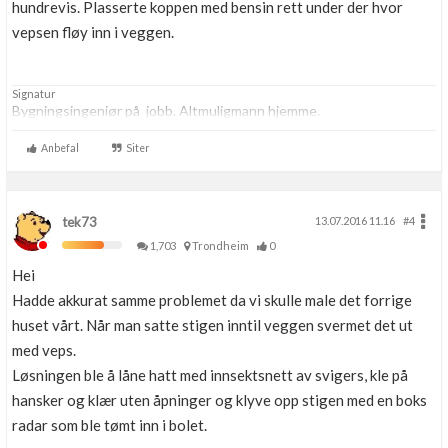
hundrevis. Plasserte koppen med bensin rett under der hvor
vepsen fløy inn i veggen.
Signatur
Bygningsingeniør på jobb. Altmuligmann hjemme.
Anbefal
Siter
tek73
13.07.2016 11.16
#4
1,703
Trondheim
0
Hei
Hadde akkurat samme problemet da vi skulle male det forrige
huset vårt. Når man satte stigen inntil veggen svermet det ut
med veps.
Løsningen ble å låne hatt med innsektsnett av svigers, kle på
hansker og klær uten åpninger og klyve opp stigen med en boks
radar som ble tømt inn i bolet.