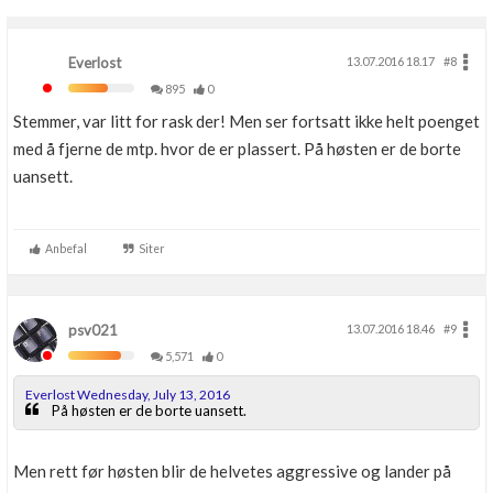
Everlost
13.07.2016 18.17
#8
895
0
Stemmer, var litt for rask der! Men ser fortsatt ikke helt poenget
med å fjerne de mtp. hvor de er plassert. På høsten er de borte
uansett.
Anbefal
Siter
psv021
13.07.2016 18.46
#9
5,571
0
Everlost Wednesday, July 13, 2016
På høsten er de borte uansett.
Men rett før høsten blir de helvetes aggressive og lander på