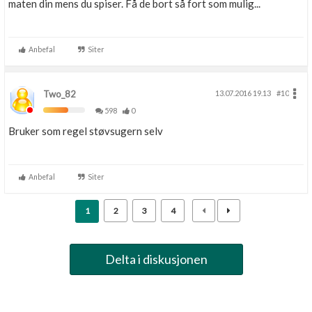
maten din mens du spiser. Få de bort så fort som mulig...
Anbefal
Siter
Two_82
13.07.2016 19.13
#10
598
0
Bruker som regel støvsugern selv
Anbefal
Siter
1
2
3
4
Delta i diskusjonen