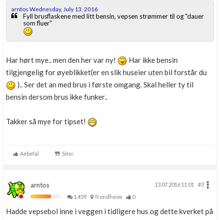
arntos Wednesday, July 13, 2016
Fyll brusflaskene med litt bensin, vepsen strømmer til og "dauer
som fluer"
Har hørt mye.. men den her var ny!
Har ikke bensin
tilgjengelig for øyeblikket(er en slik huseier uten bil forstår du
).. Ser det an med brus i første omgang. Skal heller ty til
bensin dersom brus ikke funker..
Takker så mye for tipset!
Anbefal
Siter
arntos
13.07.2016 11.01
#3
1,459
Trondheim
0
Hadde vepsebol inne i veggen i tidligere hus og dette kverket på