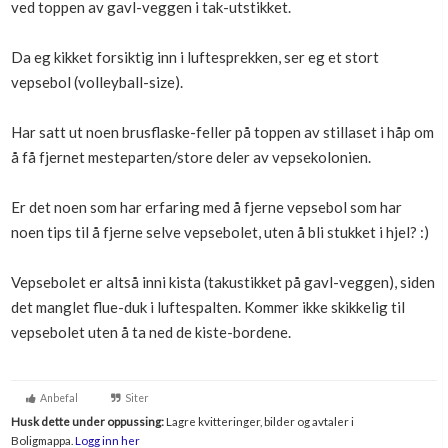
ved toppen av gavl-veggen i tak-utstikket.
Boligmappa+
Nytt
Få mer ut av Boligmappa
Da eg kikket forsiktig inn i luftesprekken, ser eg et stort
vepsebol (volleyball-size).
Har satt ut noen brusflaske-feller på toppen av stillaset i håp om
å få fjernet mesteparten/store deler av vepsekolonien.
Er det noen som har erfaring med å fjerne vepsebol som har
noen tips til å fjerne selve vepsebolet, uten å bli stukket i hjel? :)
Vepsebolet er altså inni kista (takustikket på gavl-veggen), siden
det manglet flue-duk i luftespalten. Kommer ikke skikkelig til
vepsebolet uten å ta ned de kiste-bordene.
Anbefal
Siter
Husk dette under oppussing:
Lagre kvitteringer, bilder og avtaler i
Boligmappa.
Logg inn her