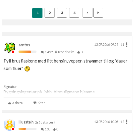
1
2
3
4
arntos
13.07.2016 09.59
#1
1,459
Trondheim
0
Fyll brusflaskene med litt bensin, vepsen strømmer til og "dauer
som fluer"
Signatur
Bygningsingeniør på jobb. Altmuligmann hjemme.
Anbefal
Siter
Husstein
13.07.2016 10.03
#2
(trådstarter)
108
0