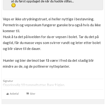
at du først oppdaget de når du hadde stillas...
Veps er ikke utrydningstruet, ei heller nyttige i bestøvning.
Permetrin og vepseskum fungerer ganske bra også hvis du ikke
kommer til.
Husk å ta det på kvelden for da er vepsen i bolet. Tar du det på
dagtid, får du masse veps som svirrer rundt og leter etter bolet
og blir sløve til de dauer.
Humler og bier derimot bør få være i fred da det stadig blir
mindre av de, og de pollinerer nytteplanter.
Signatur
Opprinnelig 10 tommeltotter. Bare 9 igjen.
Anbefal
Siter