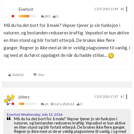
Everlost
13.07.2016 13.49
#6
895
0
Må du ha det bort for å male? Vepser tjener jo sin funksjon i
naturen, og bestanden reduseres kraftig. Vepsebol er kun aktive
en liten stund og blir forlatt etterpå. De brukes ikke flere
ganger. Regner jo ikke med at de er veldig plagsomme til vanlig, i
og med at du først oppdaget de når du hadde stillas...
Anbefal
Siter
johnrs
13.07.2016 17.47
#7
61
Indre Østfold
0
Everlost Wednesday, July 13, 2016
Må du ha det bort for å male? Vepser tjener jo sin funksjon i
naturen, og bestanden reduseres kraftig. Vepsebol er kun aktive
en liten stund og blir forlatt etterpå. De brukes ikke flere ganger.
Regner jo ikke med at de er veldig plagsomme til vanlig, i og med