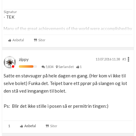
Signatur
- TEK
Many of the great achievements of the world were accomplished by
tired and discouraged men who kept on working...
Anbefal
Siter
zippy
13.07.2016 11.38
#5
5,834
Sørlandet
1
Satte en støvsuger på hele dagen en gang. (Her kom vi ikke til
selve bolet) Funka det. Teipet bare ett pprør på slangen og lot
den stå ved inngangen til bolet.
Ps: Blir det ikke stille i posen så er permitrin tingen:)
1
Anbefal
Siter